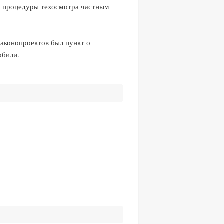
че процедуры техосмотра частным
аконопроектов был пункт о
обили.