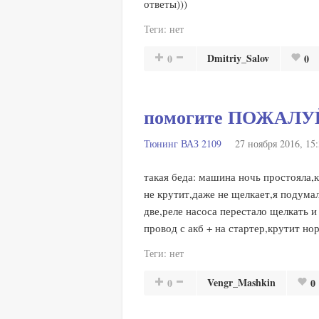
ответы)))
Теги:
нет
Dmitriy_Salov
0
0
помогите ПОЖАЛУ
Тюнинг ВАЗ 2109
27 ноября 2016, 15
такая беда: машина ночь простояла,
не крутит,даже не щелкает,я подумал
две,реле насоса перестало щелкать и 
провод с акб + на стартер,крутит
Теги:
нет
Vengr_Mashkin
0
0