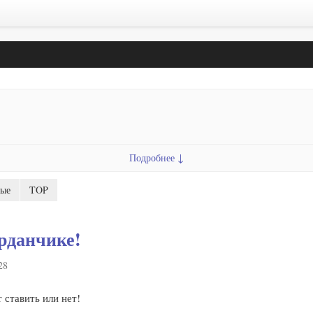
Подробнее ↓
ые
TOP
рданчике!
28
 ставить или нет!