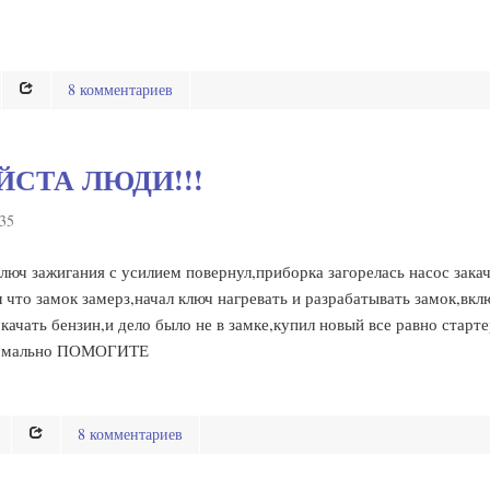
8 комментариев
ЙСТА ЛЮДИ!!!
:35
ключ зажигания с усилием повернул,приборка загорелась насос зака
 что замок замерз,начал ключ нагревать и разрабатывать замок,вк
качать бензин,и дело было не в замке,купил новый все равно стартер
 нормально ПОМОГИТЕ
8 комментариев