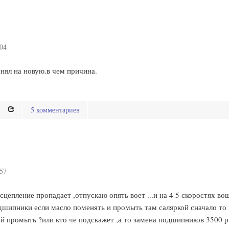
:04
нял на новую.в чем причина.
5 комментариев
:57
сцепление пропадает ,отпускаю опять воет ...и на 4 5 скоростях во
дшипники если масло поменять и промыть там саляркой сначало то
ой промыть ?или кто че подскажет ,а то замена подшипников 3500 