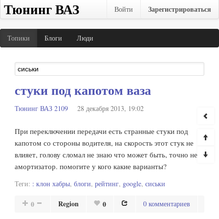
Тюнинг ВАЗ
Зарегистрироваться
Войти
Топики
Блоги
Люди
стуки под капотом ваза
Тюнинг ВАЗ 2109
28 декабря 2013, 19:02
При переключении передачи есть странные стуки под
капотом со стороны водителя, на скорость этот стук не
влияет, голову сломал не знаю что может быть, точно не
амортизатор. помогите у кого какие варианты?
Теги:
: клон хабры
,
блоги
,
рейтинг
,
google
,
сиськи
Region
0
0
0 комментариев