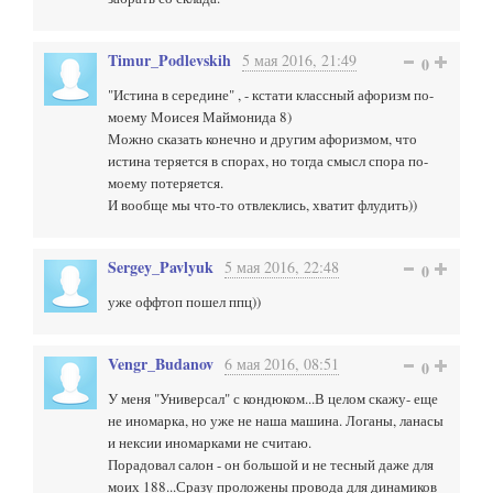
Timur_Podlevskih
5 мая 2016, 21:49
0
"Истина в середине" , - кстати классный афоризм по-
моему Моисея Маймонида 8)
Можно сказать конечно и другим афоризмом, что
истина теряется в спорах, но тогда смысл спора по-
моему потеряется.
И вообще мы что-то отвлеклись, хватит флудить))
Sergey_Pavlyuk
5 мая 2016, 22:48
0
уже оффтоп пошел ппц))
Vengr_Budanov
6 мая 2016, 08:51
0
У меня "Универсал" с кондюком...В целом скажу- еще
не иномарка, но уже не наша машина. Логаны, ланасы
и нексии иномарками не считаю.
Порадовал салон - он большой и не тесный даже для
моих 188...Сразу проложены провода для динамиков