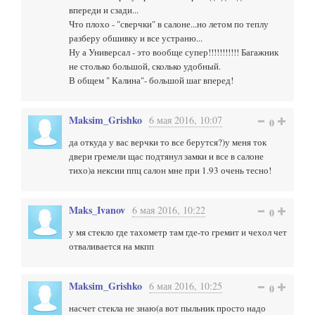
впереди и сзади...
Что плохо - "сверчки" в салоне...но летом по теплу
разберу обшивку и все устраню...
Ну а Универсал - это вообще супер!!!!!!!!!!! Багажник
не столько большой, сколько удобный.
В общем " Калина"- большой шаг вперед!
Maksim_Grishko
6 мая 2016, 10:07
0
да откуда у вас верчки то все берутся?)у меня ток
двери гремели щас подтянул замки и все в салоне
тихо)а нексии ппц салон мне при 1.93 очень тесно!
Maks_Ivanov
6 мая 2016, 10:22
0
у мя стекло где тахометр там где-то гремит и чехол чет
отваливается на мкпп
Maksim_Grishko
6 мая 2016, 10:25
0
насчет стекла не знаю(а вот пыльник просто надо