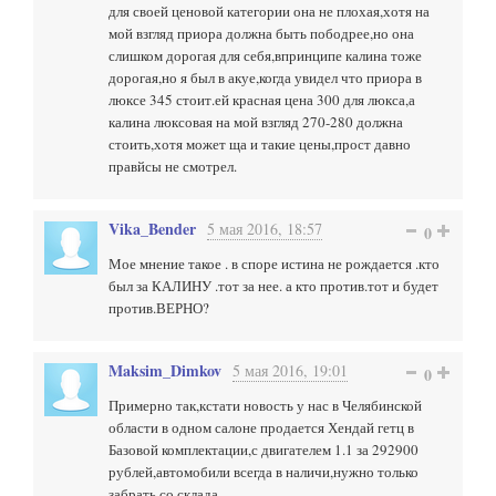
для своей ценовой категории она не плохая,хотя на
мой взгляд приора должна быть пободрее,но она
слишком дорогая для себя,впринципе калина тоже
дорогая,но я был в акуе,когда увидел что приора в
люксе 345 стоит.ей красная цена 300 для люкса,а
калина люксовая на мой взгляд 270-280 должна
стоить,хотя может ща и такие цены,прост давно
правйсы не смотрел.
Vika_Bender
5 мая 2016, 18:57
0
Мое мнение такое . в споре истина не рождается .кто
был за КАЛИНУ .тот за нее. а кто против.тот и будет
против.ВЕРНО?
Maksim_Dimkov
5 мая 2016, 19:01
0
Примерно так,кстати новость у нас в Челябинской
области в одном салоне продается Хендай гетц в
Базовой комплектации,с двигателем 1.1 за 292900
рублей,автомобили всегда в наличи,нужно только
забрать со склада.