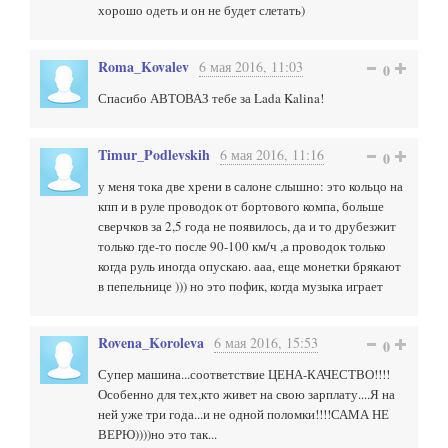
хорошо одеть и он не будет слетать)
Roma_Kovalev
6 мая 2016, 11:03
0
Спасибо АВТОВАЗ тебе за Lada Kalina!
Timur_Podlevskih
6 мая 2016, 11:16
0
у меня тока две хрени в салоне слышно: это кольцо на
кпп и в руле проводок от бортового компа, больше
сверчков за 2,5 года не появилось, да и то друбезжит
только где-то после 90-100 км/ч ,а проводок только
когда руль иногда опускаю. ааа, еще монетки брякают
в пепельнице ))) но это пофик, когда музыка играет
Rovena_Koroleva
6 мая 2016, 15:53
0
Супер машина...соответствие ЦЕНА-КАЧЕСТВО!!!!
Особенно для тех,кто живет на свою зарплату....Я на
ней уже три года...и не одной поломки!!!!САМА НЕ
ВЕРЮ))))но это так...