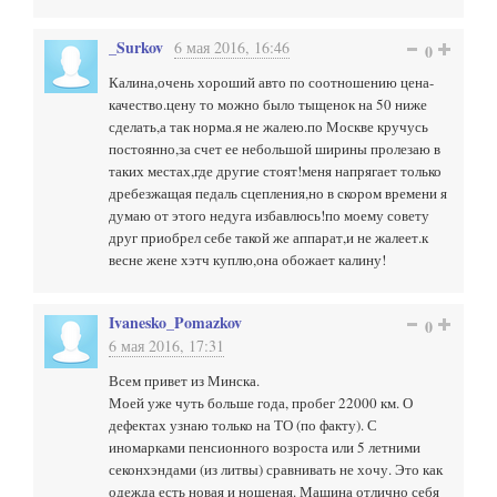
_Surkov
6 мая 2016, 16:46
0
Калина,очень хороший авто по соотношению цена-
качество.цену то можно было тыщенок на 50 ниже
сделать,а так норма.я не жалею.по Москве кручусь
постоянно,за счет ее небольшой ширины пролезаю в
таких местах,где другие стоят!меня напрягает только
дребезжащая педаль сцепления,но в скором времени я
думаю от этого недуга избавлюсь!по моему совету
друг приобрел себе такой же аппарат,и не жалеет.к
весне жене хэтч куплю,она обожает калину!
Ivanesko_Pomazkov
0
6 мая 2016, 17:31
Всем привет из Минска.
Моей уже чуть больше года, пробег 22000 км. О
дефектах узнаю только на ТО (по факту). С
иномарками пенсионного возроста или 5 летними
секонхэндами (из литвы) сравнивать не хочу. Это как
одежда есть новая и ношеная. Машина отлично себя