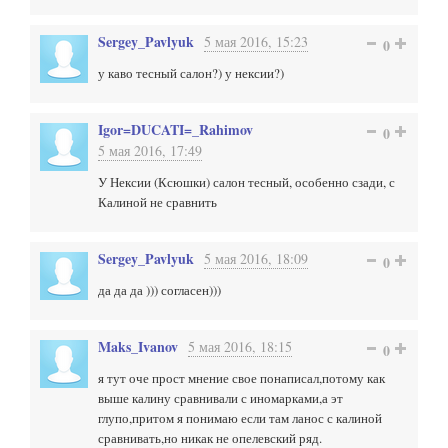
Sergey_Pavlyuk
5 мая 2016, 15:23
0
у каво тесный салон?) у нексии?)
Igor=DUCATI=_Rahimov
0
5 мая 2016, 17:49
У Нексии (Ксюшки) салон тесный, особенно сзади, с
Калиной не сравнить
Sergey_Pavlyuk
5 мая 2016, 18:09
0
да да да ))) согласен)))
Maks_Ivanov
5 мая 2016, 18:15
0
я тут оче прост мнение свое понаписал,потому как
выше калину сравнивали с иномарками,а эт
глупо,притом я понимаю если там ланос с калиной
сравнивать,но никак не опелевский ряд.