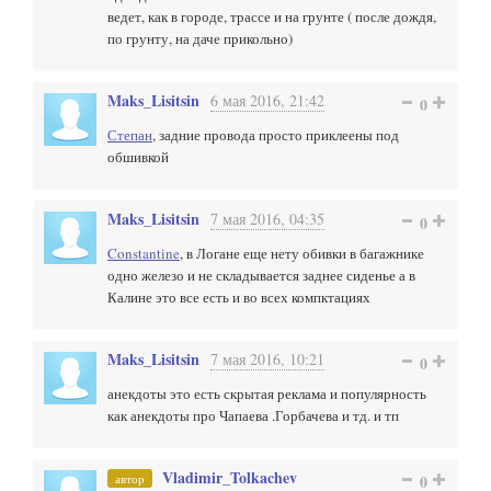
ведет, как в городе, трассе и на грунте ( после дождя,
по грунту, на даче прикольно)
Maks_Lisitsin
6 мая 2016, 21:42
0
Степан
, задние провода просто приклеены под
обшивкой
Maks_Lisitsin
7 мая 2016, 04:35
0
Constantine
, в Логане еще нету обивки в багажнике
одно железо и не складывается заднее сиденье а в
Калине это все есть и во всех компктациях
Maks_Lisitsin
7 мая 2016, 10:21
0
анекдоты это есть скрытая реклама и популярность
как анекдоты про Чапаева .Горбачева и тд. и тп
Vladimir_Tolkachev
автор
0