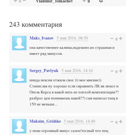
Vladimir_Tolkachev
0
0
243
комментария
Maks_Ivanov
5 мая 2016, 08:50
0
она качественнее калины,надежнее,но страшная и
имеет ряд минусов.
Sergey_Pavlyuk
5 мая 2016, 14:16
0
нннда нексия отжила свое ))) мое мнение))
Станислав ну хорошо если свравнить ЛК вв люксе и
Опель Корса в какой нить не плохой комплектации??
разброс цен понимаешь какой??) сам написал тыщ в
150 не меньше...
Maksim_Grishko
5 мая 2016, 14:40
0
у неки огромный минус салон!тесный что ппц