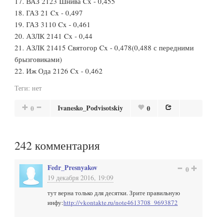
17. ВАЗ 2123 Шнива Cx - 0,455
18. ГАЗ 21 Cx - 0,497
19. ГАЗ 3110 Cx - 0,461
20. АЗЛК 2141 Cx - 0,44
21. АЗЛК 21415 Святогор Cx - 0,478(0,488 с передними
брызговиками)
22. Иж Ода 2126 Cx - 0,462
Теги:
нет
Ivanesko_Podvisotskiy
0
0
242
комментария
Fedr_Presnyakov
0
19 декабря 2016, 19:09
тут верна только для десятки. Зрите правильную
инфу:
http://vkontakte.ru/note4613708_9693872