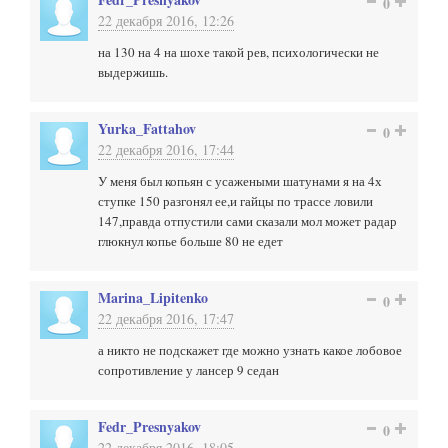
0
22 декабря 2016, 12:26
на 130 на 4 на шохе такой рев, психологически не
выдержишь.
Yurka_Fattahov
0
22 декабря 2016, 17:44
У меня был копьян с усажеными шатунами я на 4х
ступке 150 разгонял ее,и гайцы по трассе ловили
147,правда отпустили сами сказали мол может радар
глюкнул копье больше 80 не едет
Marina_Lipitenko
0
22 декабря 2016, 17:47
а никто не подскажет где можно узнать какое лобовое
сопротивление у лансер 9 седан
Fedr_Presnyakov
0
22 декабря 2016, 18:05