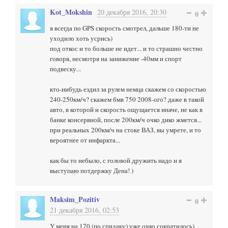
Kot_Mokshin
20 декабря 2016, 20:30
0
я всегда по GPS скорость смотрел, дальше 180-ти не
уходило хоть усрись)
под откос и то больше не идет... и то страшно честно
говоря, несмотря на занижение -40мм и спорт
подвеску...
кто-нибудь ездил за рулем немца скажем со скоростью
240-250км/ч? скажем бмв 750 2008-ого? даже в такой
авто, в которой и скорость ощущается иначе, не как в
банке консервной, после 200км/ч очко дико жмется...
при реальных 200км/ч на стоке ВАЗ, вы умрете, и то
вероятнее от инфаркта...
как бы то небыло, с головой дружить надо и я
выступаю потдержку Дена! )
Maksim_Pozitiv
0
21 декабря 2016, 02:53
У меня на 170 (по спидаку) уже очко сократилось)