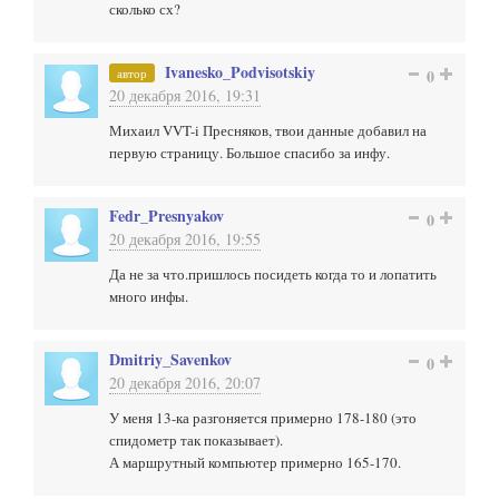
сколько сх?
Ivanesko_Podvisotskiy
автор
0
20 декабря 2016, 19:31
Михаил VVT-i Пресняков, твои данные добавил на
первую страницу. Большое спасибо за инфу.
Fedr_Presnyakov
0
20 декабря 2016, 19:55
Да не за что.пришлось посидеть когда то и лопатить
много инфы.
Dmitriy_Savenkov
0
20 декабря 2016, 20:07
У меня 13-ка разгоняется примерно 178-180 (это
спидометр так показывает).
А маршрутный компьютер примерно 165-170.