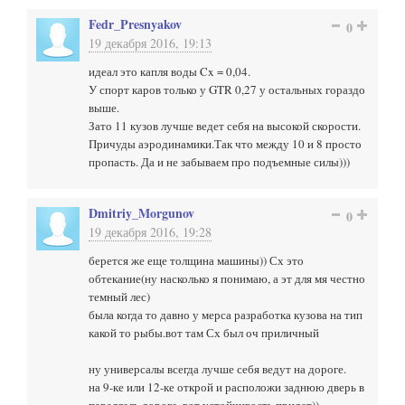
Fedr_Presnyakov
0
19 декабря 2016, 19:13
идеал это капля воды Cx = 0,04.
У спорт каров только у GTR 0,27 у остальных гораздо
выше.
Зато 11 кузов лучше ведет себя на высокой скорости.
Причуды аэродинамики.Так что между 10 и 8 просто
пропасть. Да и не забываем про подъемные силы)))
Dmitriy_Morgunov
0
19 декабря 2016, 19:28
берется же еще толщина машины)) Сх это
обтекание(ну насколько я понимаю, а эт для мя честно
темный лес)
была когда то давно у мерса разработка кузова на тип
какой то рыбы.вот там Сх был оч приличный
ну универсалы всегда лучше себя ведут на дороге.
на 9-ке или 12-ке открой и расположи заднюю дверь в