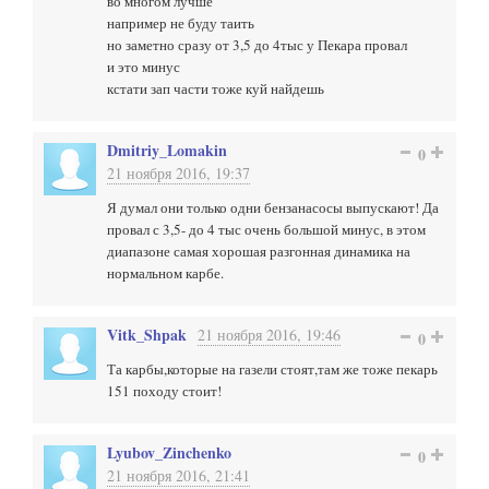
во многом лучше
например не буду таить
но заметно сразу от 3,5 до 4тыс у Пекара провал
и это минус
кстати зап части тоже куй найдешь
Dmitriy_Lomakin
0
21 ноября 2016, 19:37
Я думал они только одни бензанасосы выпускают! Да
провал с 3,5- до 4 тыс очень большой минус, в этом
диапазоне самая хорошая разгонная динамика на
нормальном карбе.
Vitk_Shpak
21 ноября 2016, 19:46
0
Та карбы,которые на газели стоят,там же тоже пекарь
151 походу стоит!
Lyubov_Zinchenko
0
21 ноября 2016, 21:41