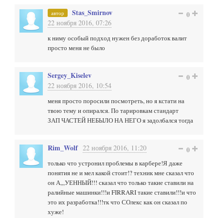
Stas_Smirnov
автор
0
22 ноября 2016, 07:26
к ниму особый подход нужен без доработок валит
просто меня не было
Sergey_Kiselev
0
22 ноября 2016, 10:54
меня просто поросили посмотреть, но я кстати на
твою тему и опирался. По тарировкам стандарт
ЗАП ЧАСТЕЙ НЕБЫЛО НА НЕГО я задолбался тогда
Rim_Wolf
22 ноября 2016, 11:20
0
только что устронил проблемы в карбере!Я даже
понятия не и мел какой стоит!? техник мне сказал что
он А,,,УЕННЫЙ!!! сказал что только такие ставили на
ралийные машинки!!!и FIRRARI такие ставили!!!и что
это их разработка!!!тк что СОлекс как он сказал по
хуже!