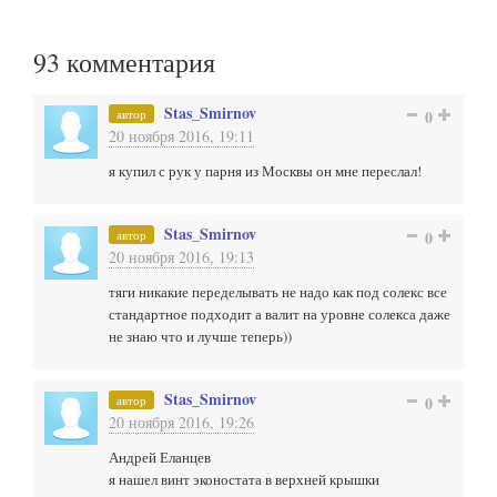
93
комментария
Stas_Smirnov
автор
0
20 ноября 2016, 19:11
я купил с рук у парня из Москвы он мне переслал!
Stas_Smirnov
автор
0
20 ноября 2016, 19:13
тяги никакие переделывать не надо как под солекс все
стандартное подходит а валит на уровне солекса даже
не знаю что и лучше теперь))
Stas_Smirnov
автор
0
20 ноября 2016, 19:26
Андрей Еланцев
я нашел винт эконостата в верхней крышки