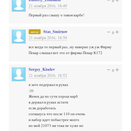
0
21 ноября 2016, 18:49
Первый раз слышу о таком карбе!
Stas_Smirnov
автор
0
21 ноября 2016, 18:50
все когда то первый раз...ну наверно уж уж Фирму
Пекар слышал вот это от фирмы Пекар К172
Sergey_Kiselev
0
21 ноября 2016, 18:52
я зато подержал в руках
:)))
Женек да по сути хорош карб
я держал в руках кстати
если доработать
соглашусь что после 110 он очень
и набор идет побыстрее моего
но мой 21073 ни тока не хуже но