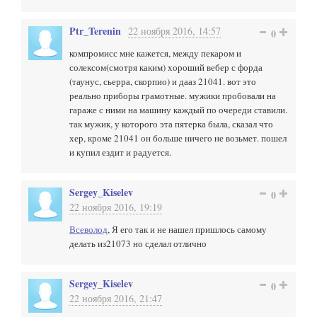
Ptr_Terenin
22 ноября 2016, 14:57
0
компромисс мне кажется, между пекаром и
солексом(смотря каким) хороший вебер с форда
(таунус, сьерра, скорпио) и дааз 21041. вот это
реально приборы грамотные. мужики пробовали на
гараже с ними на машину каждый по очереди ставили.
так мужик, у которого эта пятерка была, сказал что
хер, кроме 21041 он больше ничего не возьмет. пошел
и купил ездит и радуется.
Sergey_Kiselev
0
22 ноября 2016, 19:19
Всеволод
, Я его так и не нашел пришлось самому
делать из21073 но сделал отлично
Sergey_Kiselev
0
22 ноября 2016, 21:47