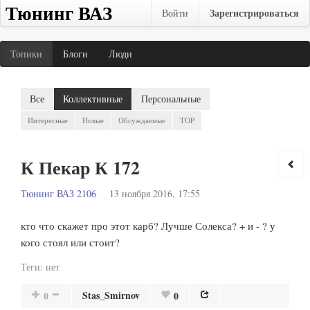
Тюнинг ВАЗ
Зарегистрироваться
Войти
Топики
Блоги
Люди
Все
Коллективные
Персональные
Интересные
Новые
Обсуждаемые
TOP
К Пекар К 172
Тюнинг ВАЗ 2106
13 ноября 2016, 17:55
кто что скажет про этот карб? Лучше Солекса? + и - ? у
кого стоял или стоит?
Теги:
нет
Stas_Smirnov
0
0