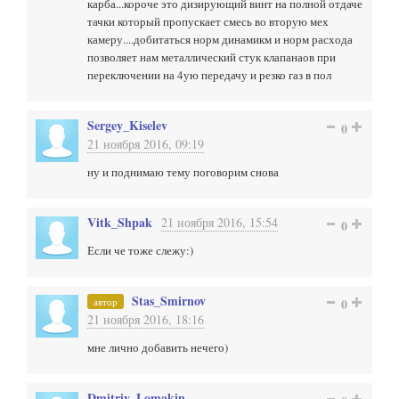
карба...короче это дизирующий винт на полной отдаче
тачки который пропускает смесь во вторую мех
камеру....добитаться норм динамикм и норм расхода
позволяет нам металлический стук клапанаов при
переключении на 4ую передачу и резко газ в пол
Sergey_Kiselev
0
21 ноября 2016, 09:19
ну и поднимаю тему поговорим снова
Vitk_Shpak
21 ноября 2016, 15:54
0
Если че тоже слежу:)
Stas_Smirnov
автор
0
21 ноября 2016, 18:16
мне лично добавить нечего)
Dmitriy_Lomakin