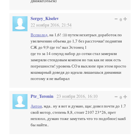
движке(обьем)
Sergey_Kiselev
0
22 ноября 2016, 21:54
Всеволод
, на 1,6! :))) путем нехитрых доработок по
увеличению объема до 1,7 без рассточки! поднятия
СЖ до 9,9 где то! вал Эстонец 1
где то за 14 секунд набор до сотки стал замеряли
замеряли стендовым компом но так как не инж есть
погрешности! уровень СО в выхлопе при этом просто
кошмарный доведя до идеала лишаешься динамики
поэтому я не выбирал
Ptr_Terenin
23 ноября 2016, 16:10
0
Антон
, мда.. ну я вот и думаю, щас довел почти до 1.7
свой мотор, степень 8,8, стоит 2107 23*26, прет
неплохо, думаю тоже замутить что то подобное) какб
бы найти..