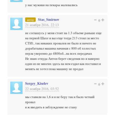
у нас мужики на пекары жаловались
Stas_Smirnov
автор
0
21 ноября 2016, 22:13
не соглашусь у меня стоят на 1.3 объеме раньше еще
на первой Шахе и вал еще тогда 213 стоял за место
СТИ1, так никаких провалов не было и ничего не
дорабатывал машина начиная с 800 об холостых
перла уверенно до 4800об...на всех передачах
Не знаю откуда Антон берет сведения но я наверно
один из не многих здесь на нем ездил как поставил и
менять не хотел пока машину не продал
Sergey_Kiselev
0
22 ноября 2016, 03:52
мы ставили на 1,6 и я не беру так и было четкий
провал
я ж вводить в заблуждение не стану