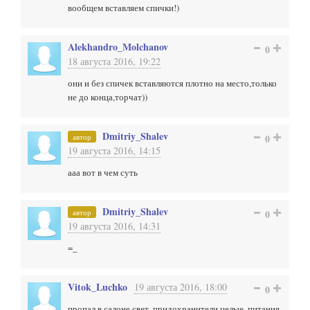
вообщем вставляем спички!)
Alekhandro_Molchanov
0
18 августа 2016, 19:22
они и без спичек вставляются плотно на место,только
не до конца,торчат))
Dmitriy_Shalev
автор
0
19 августа 2016, 14:15
ааа вот в чем суть
Dmitriy_Shalev
автор
0
19 августа 2016, 14:31
=_
Vitok_Luchko
19 августа 2016, 18:00
0
пропал в салоне свет, придохранители целые, питания