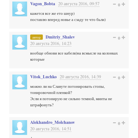
Vagon_Bobta
20 августа 2016, 09:57
0
кажется все же ето шнур)
поставлю вперед новье а сзаду те что бьли)
Dmitriy_Shalev
автор
0
20 августа 2016, 14:23
вообще обнови все кабеля)на всмысле на колонках
которые
Vitok_Luchko
20 августа 2016, 14:39
0
можно ли на Славуте потонировать стопы,
тонировочной пленкой?
Эсли я потонирую не сильно темной, минты не
штрафонуть?
Alekhandro_Molchanov
0
20 августа 2016, 14:51