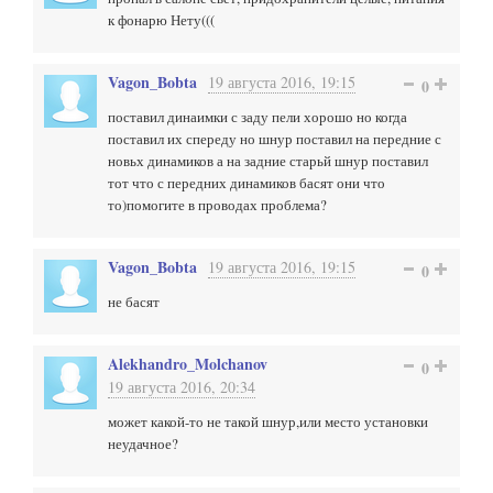
к фонарю Нету(((
Vagon_Bobta
19 августа 2016, 19:15
0
поставил динаимки с заду пели хорошо но когда
поставил их спереду но шнур поставил на передние с
новьх динамиков а на задние старьй шнур поставил
тот что с передних динамиков басят они что
то)помогите в проводах проблема?
Vagon_Bobta
19 августа 2016, 19:15
0
не басят
Alekhandro_Molchanov
0
19 августа 2016, 20:34
может какой-то не такой шнур,или место установки
неудачное?