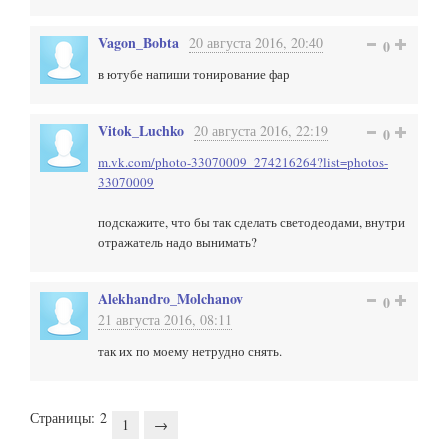
Vagon_Bobta
20 августа 2016, 20:40
0
в ютубе напиши тонирование фар
Vitok_Luchko
20 августа 2016, 22:19
0
m.vk.com/photo-33070009_274216264?list=photos-
33070009
подскажите, что бы так сделать светодеодами, внутри
отражатель надо вынимать?
Alekhandro_Molchanov
0
21 августа 2016, 08:11
так их по моему нетрудно снять.
Страницы:
2
1
→