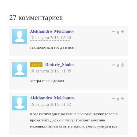
27
комментариев
Alekhandro_Molchanov
0
18 августа 2016, 06:30
так молотком его да и все.
Dmitriy_Shalev
автор
0
18 августа 2016, 11:05
завтра так и сделаю
Alekhandro_Molchanov
0
18 августа 2016, 11:52
я раз погнул диск,заехал на шиномонтажку,говорю
прокатайте диск,он глянул говорит вметина
маленькая,зачем катать его,молотком стукнул и все