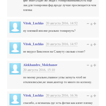
фиг знает,ездят же люди с тонированными,есть еще
лак для тонировки фар,вроде лучше просвещается чем
пленка
Vitok_Luchko
20 августа 2016, 14:52
0
ну пленкой вполне реально тонирнуть?
Vitok_Luchko
20 августа 2016, 14:57
0
не вкурсе Биксенон на Славуту сколько стоит?
Alekhandro_Molchanov
0
20 августа 2016, 15:10
по моему реально,главное углы загнуть чтоб не
отклеились)не,не знаю,контор то много по ксенону.
Vitok_Luchko
20 августа 2016, 16:36
0
спасибо, а незнаешь где эсть фотки как клеят пленку