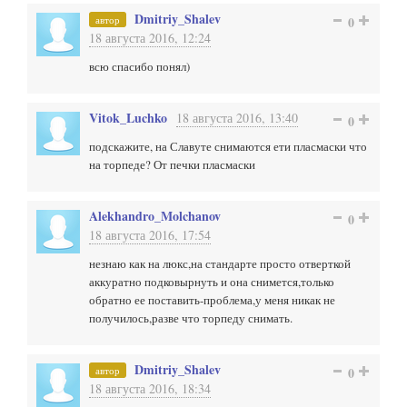
Dmitriy_Shalev
автор
0
18 августа 2016, 12:24
всю спасибо понял)
Vitok_Luchko
18 августа 2016, 13:40
0
подскажите, на Славуте снимаются ети пласмаски что
на торпеде? От печки пласмаски
Alekhandro_Molchanov
0
18 августа 2016, 17:54
незнаю как на люкс,на стандарте просто отверткой
аккуратно подковырнуть и она снимется,только
обратно ее поставить-проблема,у меня никак не
получилось,разве что торпеду снимать.
Dmitriy_Shalev
автор
0
18 августа 2016, 18:34