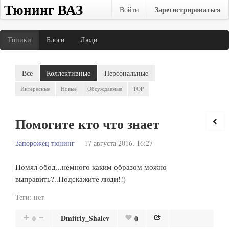
Тюнинг ВАЗ
Зарегистрироваться
Войти
Топики
Блоги
Люди
Все
Коллективные
Персональные
Интересные
Новые
Обсуждаемые
TOP
Помогите кто что знает
Запорожец тюнинг
17 августа 2016, 16:27
Помял обод...немного каким образом можно
выправить?..Подскажите люди!!)
Теги:
нет
Dmitriy_Shalev
0
0