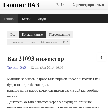
Тюнинг ВАЗ
Зарегистрироваться
Войти
Топики
Блоги
Люди
Все
Коллективные
Персональные
Интересные
Новые
Обсуждаемые
TOP
Ваз 21093 инжектор
Тюнинг ВАЗ
12 октября 2016, 16:16
Машина завелась ,отработала впрыск насоса и глохнет как
будто не идет бензин дальше.
раньше когда насос качал слышался звук а сейчас вообще
ни как.
Двигатель останавливатся через 5 секунд по причине
прекращения подачи топлива? И почему это происходит?