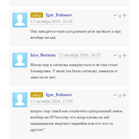
Igor_Fedoseev
автор
0
13 октября 2016, 16:54
Она заводится через раз,раньше реле щелкало а щас
вообще ни как
Izya_Borman
13 октября 2016, 16:57
0
Могла еще и сигналка накернуться если там стоит
блокировка. У меня так было сигналку замкнуло и
завести не мог.
Igor_Fedoseev
автор
0
13 октября 2016, 17:00
вопрос еще такой как отключить центральный замок
вообще на 09?потому что когда клемы на акб
накидываешь моргают аварийки или ето что то
другое?