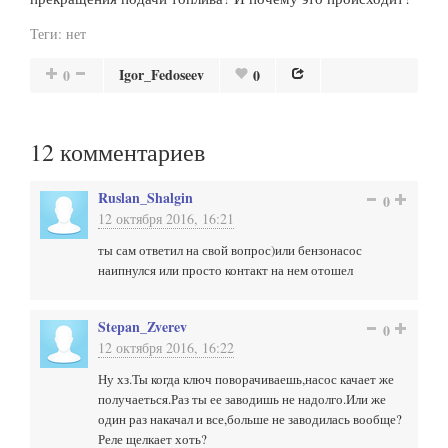
Теги:
нет
Igor_Fedoseev
0
0
12
комментариев
Ruslan_Shalgin
0
12 октября 2016, 16:21
ты сам ответил на свой вопрос)или бензонасос
наипнулся или просто контакт на нем отошел
Stepan_Zverev
0
12 октября 2016, 16:22
Ну хз.Ты когда ключ поворачиваешь,насос качает же
получаеться.Раз ты ее заводишь не надолго.Или же
один раз накачал и все,больше не заводилась вообще?
Реле щелкает хоть?