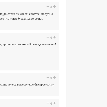
0
унд до сотки означает- собственноручно
ет что такое 9 секунд до сотки.
0
е, прошивку сменил и 9 секунд вваливает!
0
ередние колеса вывешу еще быстрее сотку
0