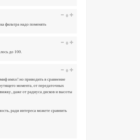
0
ока фильтра надо поменять
0
алось до 100.
0
 миф имхо! но приводить в сравнение
 крутящего момента, от передаточных
 движку, даже от радиуса дисков и высоты
ость, ради интереса можете сравнить