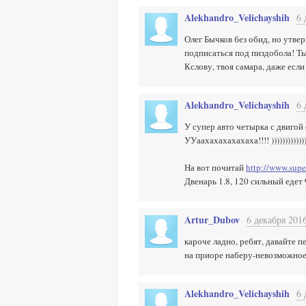
Alekhandro_Velichayshih
6 
Олег Бычков без обид, но утвер
подписаться под пиздобола! Ты 
Кслову, твоя самара, даже если
Alekhandro_Velichayshih
6 
У супер авто четырка с двигой 
УУаахахахахахаха!!!! ))))))))))))))
На вот почитай
http://www.supe
Двенарь 1.8, 120 сильный едет 9.7
Artur_Dubov
6 декабря 2016
кароче ладно, ребят, давайте п
на приоре наберу-невозможное 
Alekhandro_Velichayshih
6 