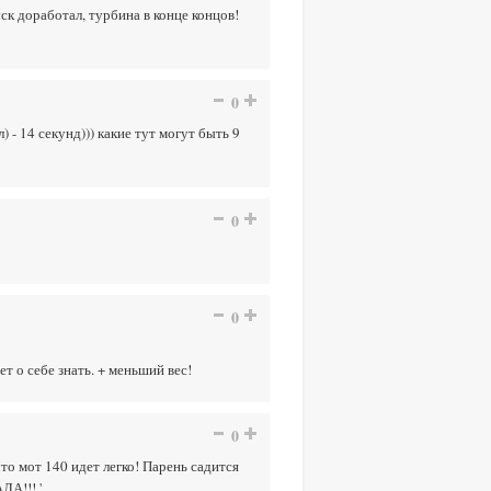
уск доработал, турбина в конце концов!
0
) - 14 секунд))) какие тут могут быть 9
0
0
ет о себе знать. + меньший вес!
0
то мот 140 идет легко! Парень садится
ЛА!!! '