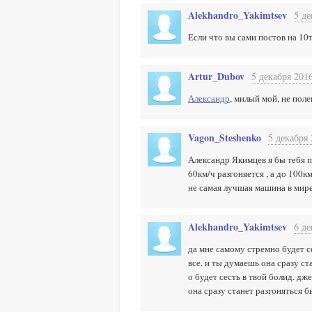
Alekhandro_Yakimtsev
5 де
Если что вы сами постов на 10т
Artur_Dubov
5 декабря 2016
Александр
, милый мой, не поле
Vagon_Steshenko
5 декабря 
Александр Якимцев я бы тебя пр
60км/ч разгоняется , а до 100
не самая лучшая машина в мире
Alekhandro_Yakimtsev
6 де
да мне самому стремно будет с
все. и ты думаешь она сразу с
о будет сесть в твой болид. дж
она сразу станет разгоняться 