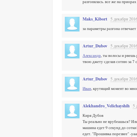
разгонялась. все же на приора
Maks_Kibort
5 декабря 2016
за параметры разгона отвечает
Artur_Dubov
5 декабря 2016
Александр
, ты волосы и рвешь 
твою джету сделав сотню за 7 с
Artur_Dubov
5 декабря 2016
Иван
, крутящий момент во мног
Alekhandro_Velichayshih
5 
Киря Дубов
Ты реально не врубеашься? Или
машина едет 9 секунд до сотки
едет. "Прошивка порезвее" -уа