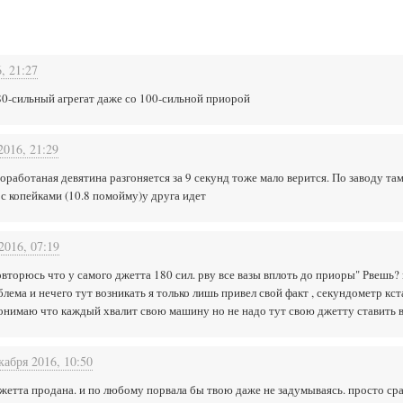
, 21:27
180-сильный агрегат даже со 100-сильной приорой
2016, 21:29
доработаная девятина разгоняется за 9 секунд тоже мало верится. По заводу там
0 с копейками (10.8 помойму)у друга идет
2016, 07:19
вторюсь что у самого джетта 180 сил. рву все вазы вплоть до приоры" Рвешь? м
лема и нечего тут возникать я только лишь привел свой факт , секундометр кст
я понимаю что каждый хвалит свою машину но не надо тут свою джетту ставить 
кабря 2016, 10:50
джетта продана. и по любому порвала бы твою даже не задумываясь. просто срав