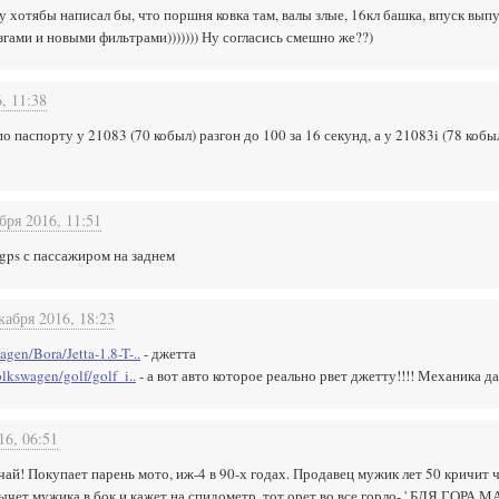
ну хотябы написал бы, что поршня ковка там, валы злые, 16кл башка, впуск вып
гами и новыми фильтрами))))))) Ну согласись смешно же??)
, 11:38
о паспорту у 21083 (70 кобыл) разгон до 100 за 16 секунд, а у 21083i (78 кобыл
бря 2016, 11:51
 gps с пассажиром на заднем
кабря 2016, 18:23
gen/Bora/Jetta-1.8-T-..
- джетта
olkswagen/golf/golf_i..
- а вот авто которое реально рвет джетту!!!! Механика да
16, 06:51
ай! Покупает парень мото, иж-4 в 90-х годах. Продавец мужик лет 50 кричит ч
тычет мужика в бок и кажет на спидометр, тот орет во все горло- ' БЛЯ ГОРА МА