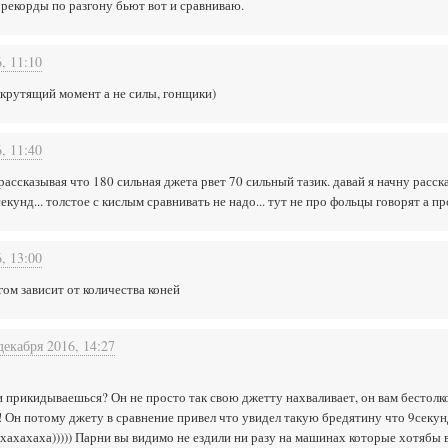
х рекорды по разгону бьют вот и сравниваю.
, 11:10
 крутящий момент а не силы, гонщики)
, 11:40
рассказывая что 180 сильная джета рвет 70 сильный тазик. давай я начну расск
екунд... толстое с кислым сравнивать не надо... тут не про фольцы говорят а п
, 13:00
ом зависит от количества коней
декабря 2016, 14:27
 прикидываешься? Он не просто так свою джетту нахваливает, он вам бестолк
! Он потому джету в сравнение привел что увидел такую бредятину что 9секун
ахахахаха))))) Парни вы видимо не ездили ни разу на машинах которые хотябы 