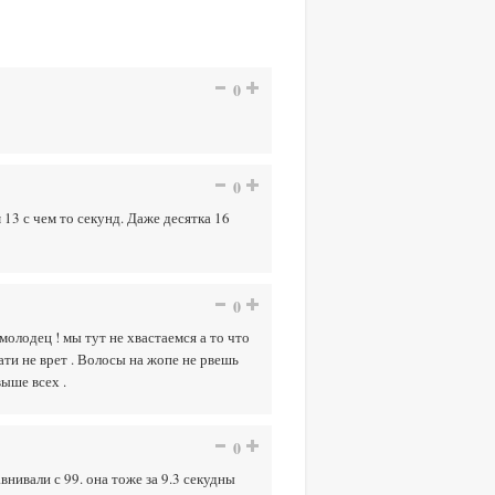
0
0
 13 с чем то секунд. Даже десятка 16
0
олодец ! мы тут не хвастаемся а то что
ати не врет . Волосы на жопе не рвешь
выше всех .
0
нивали с 99. она тоже за 9.3 секудны