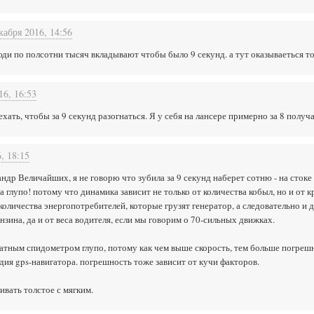
кабря 2016, 14:56
юди по полсотни тысяч вкладывают чтобы было 9 секунд. а тут оказываеться т
16, 16:53
 ехать, чтобы за 9 секунд разогнаться. Я у себя на лансере примерно за 8 получ
, 18:15
др Величайших, я не говорю что зубила за 9 секунд наберет сотню - на стоке
а глупо! потому что динамика зависит не только от количества кобыл, но и от
 количества энергопотребителей, которые грузят генератор, а следовательно и
нзина, да и от веса водителя, если мы говорим о 70-сильных движках.
атным спидометром глупо, потому как чем выше скорость, тем больше погрешн
дия gps-навигатора. погрешность тоже зависит от кучи факторов.
ивать толстое с мягким.