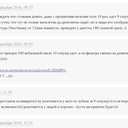
декабря 2016, 09:37
ждать что стоковая девять, даже с прошитими мозгами хоть 10 раз, едет 9 сек
учти, что тут не только малолетки да дилетанты сидят, но и люди кто сообража
 туда 16кл башку от 12шки накинуть- прикурит у джетты 180 сильной сразу..))
декабря 2016, 09:45
от приоры 100 кобыльной около 10 секунд едет, а он фильтра сменил на девятк
)))))
r-avto.ru/production/catalogue/LADASPO..
....))))
, 11:16
ерестанем холиварить)) ну разгоняется у кого-то зубила за 9 секунд)) я если п
возможно))))) разгоняется у людей и хорошо - пусть им приятно будет)))
декабря 2016, 11:21