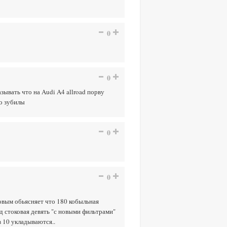
0
0
азывать что на Audi A4 allroad порву
ро зубилы
0
0
овым обьясняет что 180 кобыльная
д стоковая девять "с новыми фильтрами"
в 10 укладываются..