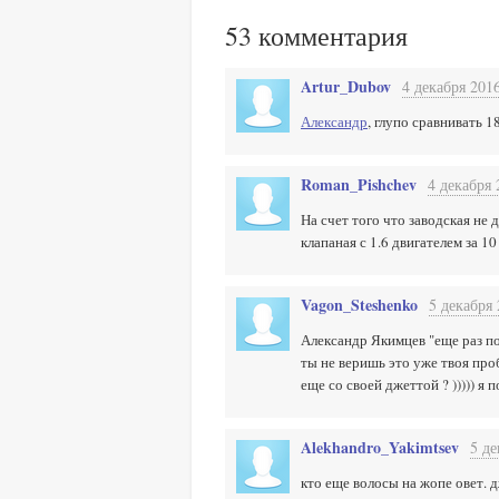
53
комментария
Artur_Dubov
4 декабря 2016
Александр
, глупо сравнивать 
Roman_Pishchev
4 декабря 
На счет того что заводская не 
клапаная с 1.6 двигателем за 1
Vagon_Steshenko
5 декабря 
Александр Якимцев "еще раз по
ты не веришь это уже твоя проб
еще со своей джеттой ? ))))) 
Alekhandro_Yakimtsev
5 де
кто еще волосы на жопе овет. 