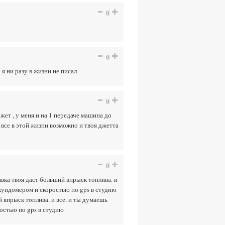
0
0
 я ни разу в жизни не писал
0
жет , у меня и на 1 передаче машина до
 все в этой жизни возможно и твоя джетта
0
ивка твоя даст больший впрыск топлива. и
икундомером и скоростью по gps в студию
й впрыск топлива. и все. и ты думаешь
остью по gps в студию