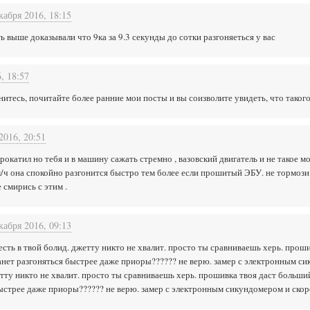
кабря 2016, 18:15
ь выше доказывали что 9ка за 9.3 секунды до сотки разгоняеться у вас
, 18:57
нитесь, почитайте более ранние мои посты и вы соизволите увидеть, что такого
2016, 20:51
окатил но тебя и в машину сажать стремно , вазовский двигатель и не такое мо
км/ч она спокойно разгонится быстро тем более если прошитый ЭБУ. не тормози
 смирись с этим .
кабря 2016, 09:13
есть в твой болид. джетту никто не хвалит. просто ты сравниваешь херь. прош
танет разгоняться быстрее даже приоры?????? не верю. замер с электронным с
етту никто не хвалит. просто ты сравниваешь херь. прошивка твоя даст больши
быстрее даже приоры?????? не верю. замер с электронным сикундомером и скор