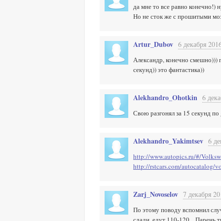
да мне то все равно конечно!) 
Но не сток же с прошитыми моз
Artur_Dubov
6 декабря 2016
Александр, конечно смешно))) п
секунд)) это фантастика))
Alekhandro_Ohotkin
6 дека
Свою разгонял за 15 секунд по
Alekhandro_Yakimtsev
6 де
http://www.autopics.ru/#/Volkswa
http://rstcars.com/autocatalog/v
Zarj_Novoselov
7 декабря 20
По этому поводу вспомнил случ
сдади, едут 110-120... Парень 