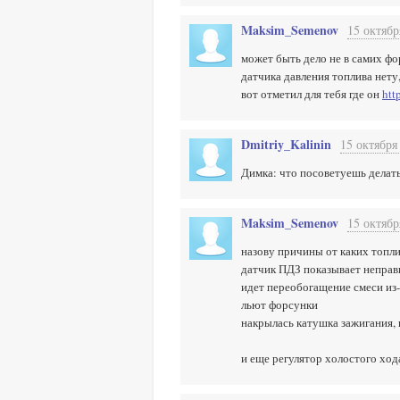
Maksim_Semenov
15 октябр
может быть дело не в самих фо
датчика давления топлива нету,
вот отметил для тебя где он
htt
Dmitriy_Kalinin
15 октября
Димка: что посоветуешь делат
Maksim_Semenov
15 октябр
назову причины от каких топл
датчик ПДЗ показывает неправ
идет переобогащение смеси из-
льют форсунки
накрылась катушка зажигания, 
и еще регулятор холостого ход