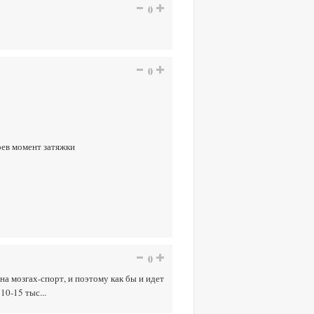
0
0
рев момент затяжки
0
на мозгах-спорт, и поэтому как бы и идет
10-15 тыс...