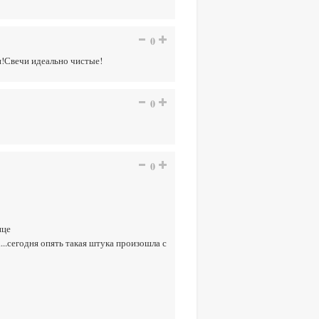
0
ки!Свечи идеально чистые!
0
0
ице
...сегодня опять такая штука произошла с