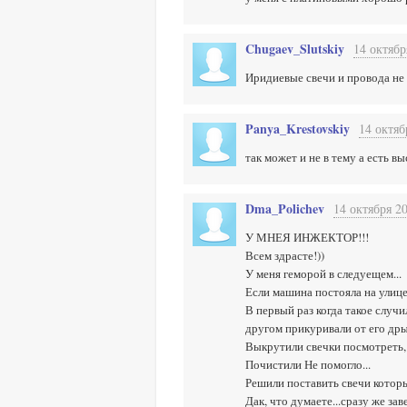
Chugaev_Slutskiy
14 октябр
Иридиевые свечи и провода не 
Panya_Krestovskiy
14 октяб
так может и не в тему а есть в
Dma_Polichev
14 октября 20
У МНЕЯ ИНЖЕКТОР!!!
Всем здрасте!))
У меня геморой в следуещем...
Если машина постояла на улице 
В первый раз когда такое случи
другом прикуривали от его дрын
Выкрутили свечки посмотреть, 
Почистили Не помогло...
Решили поставить свечи которы
Дак, что думаете...сразу же завел