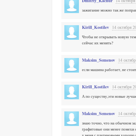
Dmitriy_Kachur
14 октября
зажигание можно так же попра
Kirill_Kostilev
14 октября 2
Чтобы не открывать новую тему
сейчас их менять?
Maksim_Semenov
14 октябр
если машина работает, не стои
Kirill_Kostilev
14 октября 2
А по существу,эти новые лучш
Maksim_Semenov
14 октябр
знаю точно, что на обычном з
графитовые они менее помехи с
у меня с платиновыми хорошо 