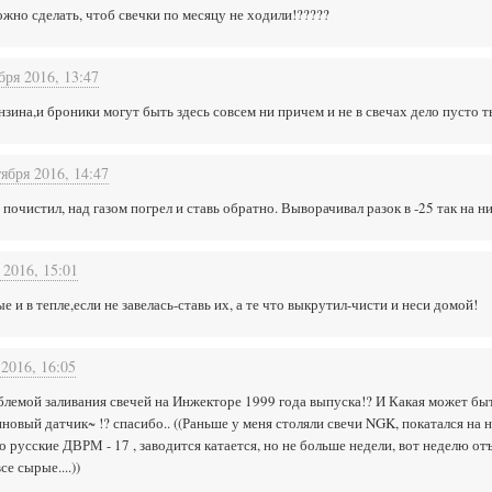
жно сделать, чтоб свечки по месяцу не ходили!?????
бря 2016, 13:47
ензина,и броники могут быть здесь совсем ни причем и не в свечах дело пусто 
тября 2016, 14:47
почистил, над газом погрел и ставь обратно. Выворачивал разок в -25 так на н
 2016, 15:01
 и в тепле,если не завелась-ставь их, а те что выкрутил-чисти и неси домой!
 2016, 16:05
облемой заливания свечей на Инжекторе 1999 года выпуска!? И Какая может бы
иновый датчик~ !? спасибо.. ((Раньше у меня столяли свечи NGK, покатался на 
о русские ДВРМ - 17 , заводится катается, но не больше недели, вот неделю от
е сырые....))