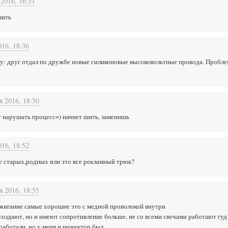
 2016, 16:31
вить
016, 18:36
: друг отдал по дружбе новые силиконовые высоковольтные провода. Проблем 
я 2016, 18:50
т нарушать процесс=) начнет шить, заменишь
016, 18:52
е старых,родных или это все рекламный трюк?
я 2016, 18:55
ажигание самые хорошие это с медной проволокой внутри
оздают, но и имеют сопротивление больше, не со всеми свечами работают гуд
работали, но у меня и инжектор был