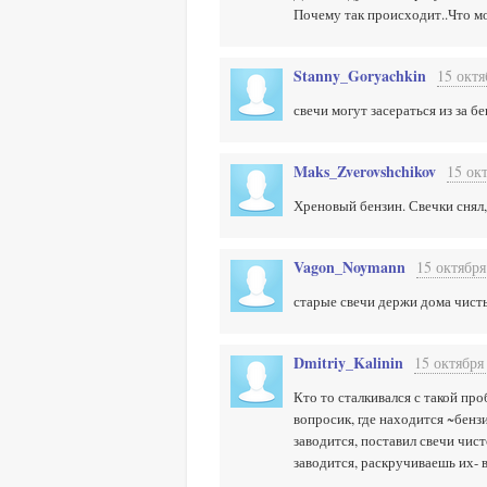
Почему так происходит..Что мо
Stanny_Goryachkin
15 октя
свечи могут засераться из за б
Maks_Zverovshchikov
15 ок
Хреновый бензин. Свечки снял, 
Vagon_Noymann
15 октября
старые свечи держи дома чистые
Dmitriy_Kalinin
15 октября
Кто то сталкивался с такой пр
вопросик, где находится ~бенз
заводится, поставил свечи чист
заводится, раскручиваешь их- вс