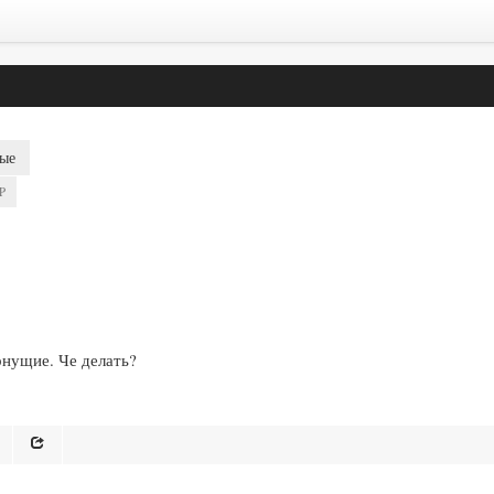
ые
P
ернущие. Че делать?