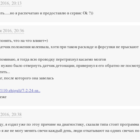
 2016, 20:13
ь......но я распечатаю и предоставлю в сервис Ok ?))
я 2016, 20:36
онять, что на что влияет=)
датчик положения коленвала, хотя при таком раскладе и форсунки не прыскают
поминаю, я тогда всю проводку перетряхнул касаемо мозгов
ил нужно было отвернуть датчик детонации, привернул я его обратно не посмот
ить...
, после которого она завелась
2110-zhiguli/7-2-24-sn..
оеже
 2016, 20:38
у, я ездил уже по этоу причине на диагностику, сказали типа стоит программа 
 я же не могу менять свечи каждый день, люди откатывают на одних свечах по 