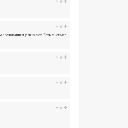
0
0
с зажиганием у меня нет. Есть ли смысл
0
0
0