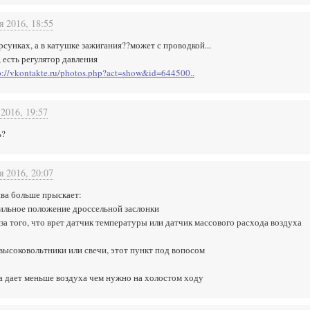
я 2016, 18:55
рсунках, а в катушке зажигания??может с проводкой...
 есть регулятор давления
p://vkontakte.ru/photos.php?act=show&id=644500..
 2016, 19:57
ь?
я 2016, 20:07
ива больше прыскает:
ильное положение дроссельной заслонки
за того, что врет датчик температуры или датчик массового расхода воздуха
высоковольтники или свечи, этот пункт под вопосом
а дает меньше воздуха чем нужно на холостом ходу