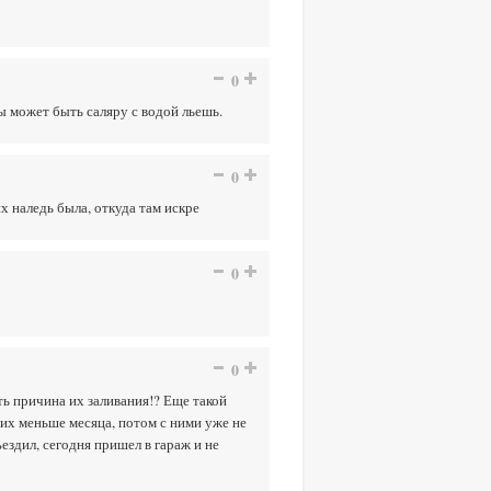
0
ты может быть саляру с водой льешь.
0
их наледь была, откуда там искре
0
0
ть причина их заливания!? Еще такой
них меньше месяца, потом с ними уже не
ъездил, сегодня пришел в гараж и не