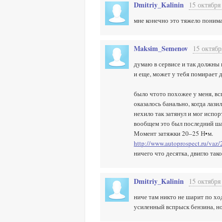
Dmitriy_Kalinin
15 октября
мне конечно это тяжело понимат
Maksim_Semenov
15 октябр
думаю в сервисе и так должны п
и еще, может у тебя помирает 
было чтото похожее у меня, вс
оказалось банально, когда лаз
нехило так затянул и мог испорт
вообщем это был последний шаг
Момент затяжки 20–25 Н•м.
http://www.autoprospect.ru/vaz/
ничего что десятка, двигло так
Dmitriy_Kalinin
15 октября
ниче там никто не шарит по ход
усиленный вспрыск бензина, но