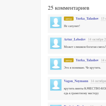
25
комментариев
Yurka_Talashov
13 
автор
Не сапунит!
Artur_Lebedev
14 октября 2
Может слишком богатая смесь
Yurka_Talashov
14 
автор
Это я понимаю. Че крутить.
Vagon_Noymann
14 октября
крутить винты КАЧЕСТВО-К
едь к грамотному мастеру