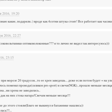
я 2016, 19:20
знаю какие, подарили.:) вроде как 4сотни штука стоят! Все работает как часи
ря 2016, 22:27
ысоковольткники оптиковолоконные??? я то лично не видел так интересуюсь)))
16, 23:15
при морозе 20 градусов...то ее хрен заведешь... деже если потом будет + на ул
лось поменял провода(силикон pro-sport) и свечи(NGK)...прошло меньше месяца
а...ни хрена не заводилась..
дак на них стока нагара!Свечам меньше месяца!!!
е до этого стояли(Благо не выкинул в багажнике нашлись))
ась!!!...