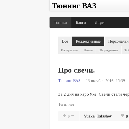
Тюнинг ВАЗ
Топики
Блоги
Люди
Все
Коллективные
Персональн
Интересные
Новые
Обсуждаемые
TO
Про свечи.
Тюнинг ВАЗ
13 октября 2016, 15:39
За 2 дня на карб 9ке. Свечи стали ч
Теги:
нет
Yurka_Talashov
0
0