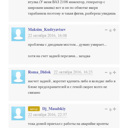
втулка (У меня ВАЗ 2108 инжектор, генератор с
широким шкива) вот и он по обмотке якоря
тарабанила поэтому и такая фигня, разбереш увидишь
Maksim_Kudryavtsev
0
22 октября 2016, 16:08
проблемы с диодным мостом... думаю умирает...
хотя на счет задней перелачи... загадка
Roma_Didok
22 октября 2016, 16:23
0
насчет задней , коротит кденить либо в колодке либо в
блоке предохранителей и с геной скорее всего не
связано
Dj_Masalskiy
автор
0
22 октября 2016, 22:37
тока домой приехал с работы на аварийке кронты