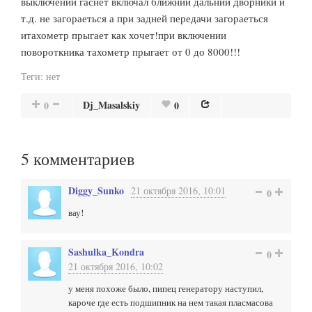
выключении гаснет включал ближний дальний дворники и
т.д. не загораеться а при задней передачи загораеться
итахометр прыгает как хочет!при включении
повороткника тахометр прыгает от 0 до 8000!!!
Теги:
нет
Dj_Masalskiy
0
0
5
комментариев
Diggy_Sunko
21 октября 2016, 10:01
0
вау!
Sashulka_Kondra
0
21 октября 2016, 10:02
у меня похоже было, пипец генератору наступил,
кароче где есть подшипник на нем такая пласмасова