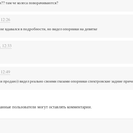
?? там че колеса поворачиваются?
 12:26
 я не вдавался в подробности, но видел опорники на девятке
, 12:33
 12:49
 то и продаю)) видел реально своими глазами опорники спектровские задние прич
анные пользователи могут оставлять комментарии.