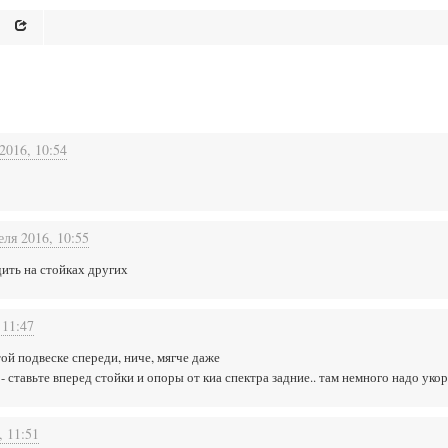
2016, 10:54
еля 2016, 10:55
дить на стойках других
 11:47
той подвеске спереди, ниче, мягче даже
- ставьте вперед стойки и опоры от киа спектра задние.. там немного надо укор
, 11:51