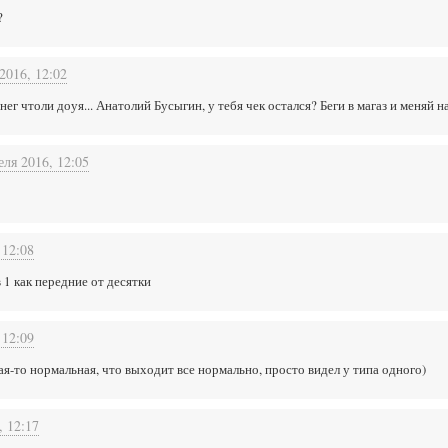
?
2016, 12:02
ег чтоли доуя... Анатолий Бусыгин, у тебя чек остался? Беги в магаз и меняй на
еля 2016, 12:05
 12:08
в 1 как передние от десятки
 12:09
ая-то нормальная, что выходит все нормально, просто видел у типа одного)
, 12:17