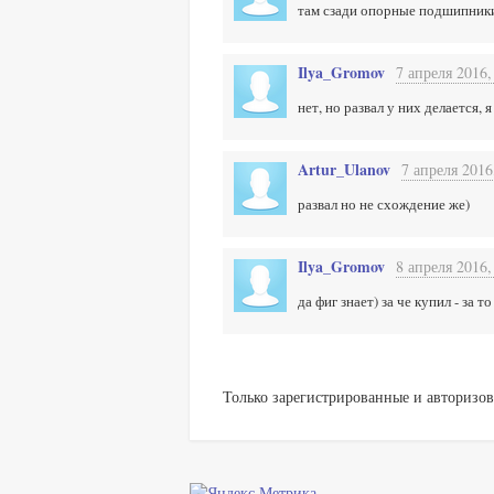
там сзади опорные подшипники
Ilya_Gromov
7 апреля 2016,
нет, но развал у них делается,
Artur_Ulanov
7 апреля 2016
развал но не схождение же)
Ilya_Gromov
8 апреля 2016,
да фиг знает) за че купил - за
Только зарегистрированные и авторизов