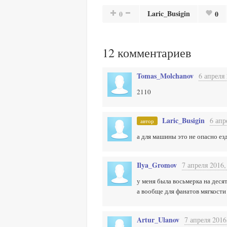
Laric_Busigin
0
0
12
комментариев
Tomas_Molchanov
6 апреля 
2110
Laric_Busigin
6 апр
автор
а для машины это не опасно ез
Ilya_Gromov
7 апреля 2016,
у меня была восьмерка на деся
а вообще для фанатов мягкости 
Artur_Ulanov
7 апреля 2016