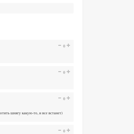
0
0
0
отить шнягу какую-то, и все встанет)
0