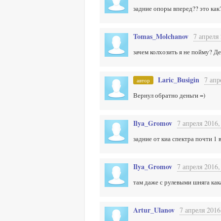
задние опоры вперед?? это как
Tomas_Molchanov
7 апреля 
зачем колхозить я не пойму? Ден
Laric_Busigin
7 апр
автор
Вернул обратно деньги =)
Ilya_Gromov
7 апреля 2016,
задние от киа спектра почти 1 
Ilya_Gromov
7 апреля 2016,
там даже с рулевыми шняга как
Artur_Ulanov
7 апреля 2016