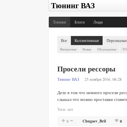
Тюнинг ВАЗ
Топики
Блоги
Люди
Все
Коллективные
Персональн
Интересные
Новые
Обсуждаемые
TO
Просели рессоры
Тюнинг ВАЗ
25 ноября 2016, 06:28
Дело в том что немного просели ресс
слышал что можно проставки ставить.
Теги:
нет
Chugaev_Bril
0
0