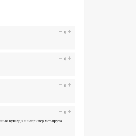
0
0
0
0
щью кувалды и например мет.прута