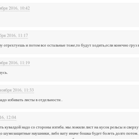
ября 2016, 10:42
бря 2016, 11:17
у отрехтуешь и потом все остальные тоже,то будут ходить,если конечно груз в
ября 2016, 11:19
шусь.
ноября 2016, 11:33
надо избивать листы в отдельности .
16, 12:04
ить кувалдой надо со стороны изгиба. мы ложили лист на кусок рельсы и сверху
до шумозащитные наушники, либо вату иначе бошка будет болеть долго потом.