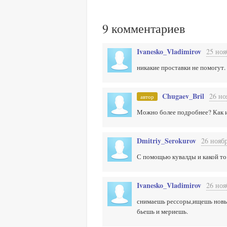
9
комментариев
Ivanesko_Vladimirov
25 ноя
никакие проставки не помогут.
Chugaev_Bril
26 но
автор
Можно более подробнее? Как 
Dmitriy_Serokurov
26 ноябр
С помощью кувалды и какой то
Ivanesko_Vladimirov
26 ноя
снимаешь рессоры,ищешь новы
бьешь и мериешь.