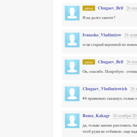
Chugaev_Bril
26 но
автор
И на долго хватит?
Ivanesko_Vladimirov
26 ноя
если старый коренной по новом
Chugaev_Bril
26 но
автор
Ок, спасибо. Попробую - отпи
Chugaev_Vladimirovich
26 
#4 правильно сказанул, только 
Roma_Kakagr
26 ноября 20
да, только заново рихтовать. б
чтоб руки не отбивало. еще на