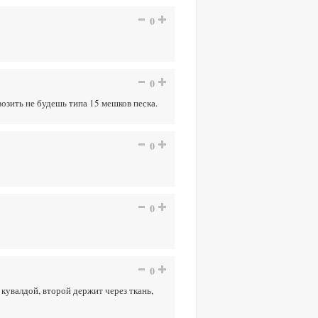
0
0
озить не будешь типа 15 мешков песка.
0
0
0
 кувалдой, второй держит через ткань,