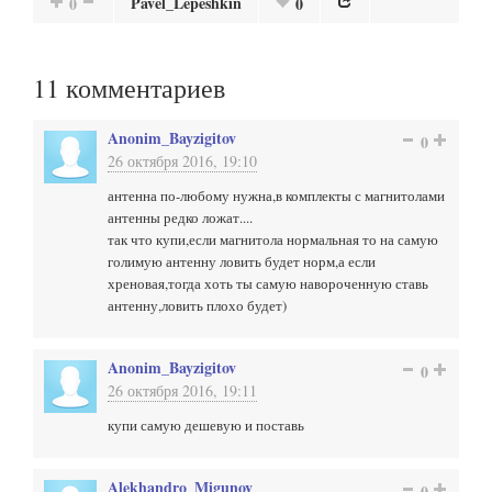
Pavel_Lepeshkin
0
0
11
комментариев
Anonim_Bayzigitov
0
26 октября 2016, 19:10
антенна по-любому нужна,в комплекты с магнитолами
антенны редко ложат....
так что купи,если магнитола нормальная то на самую
голимую антенну ловить будет норм,а если
хреновая,тогда хоть ты самую навороченную ставь
антенну,ловить плохо будет)
Anonim_Bayzigitov
0
26 октября 2016, 19:11
купи самую дешевую и поставь
Alekhandro_Migunov
0