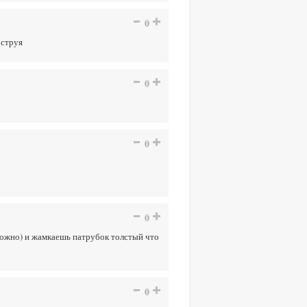
0
 струя
0
0
0
рожно) и жамкаешь патрубок толстый что
0