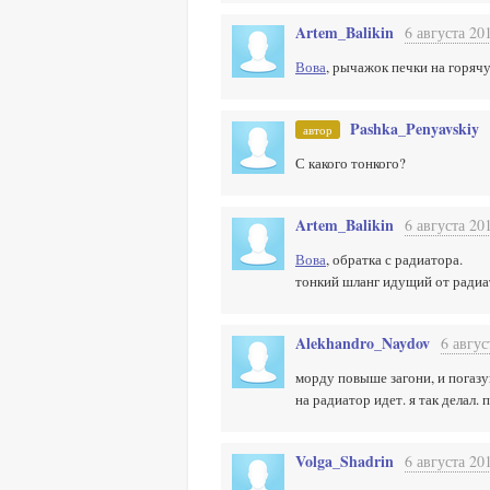
Artem_Balikin
6 августа 20
Вова
, рычажок печки на горяч
Pashka_Penyavskiy
автор
С какого тонкого?
Artem_Balikin
6 августа 20
Вова
, обратка с радиатора.
тонкий шланг идущий от радиа
Alekhandro_Naydov
6 авгус
морду повыше загони, и погаз
на радиатор идет. я так делал. 
Volga_Shadrin
6 августа 20