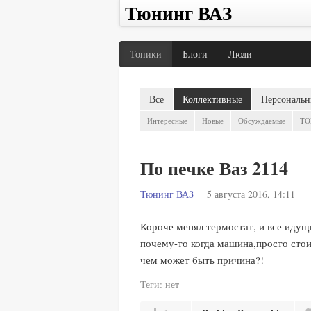
Тюнинг ВАЗ
Топики
Блоги
Люди
Все
Коллективные
Персональн
Интересные
Новые
Обсуждаемые
TO
По печке Ваз 2114
Тюнинг ВАЗ
5 августа 2016, 14:11
Короче менял термостат, и все идущи
почему-то когда машина,просто стоит
чем может быть причина?!
Теги:
нет