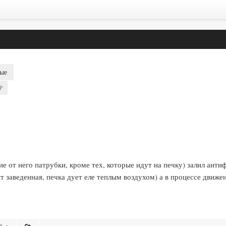
ые
P
е от него патрубки, кроме тех, которые идут на печку) залил анти
 заведенная, печка дует еле теплым воздухом) а в процессе движе