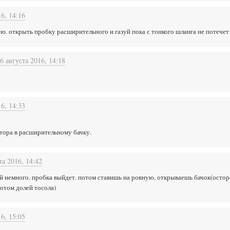
16, 14:16
ую. открыть пробку расширительного и газуй пока с тонкого шланга не потечет
6 августа 2016, 14:18
16, 14:33
тора в расширительному бачку.
та 2016, 14:42
уй немного. пробка выйдет. потом ставишь на ровную, открываешь бачок(осто
потом долей тосола)
16, 15:05