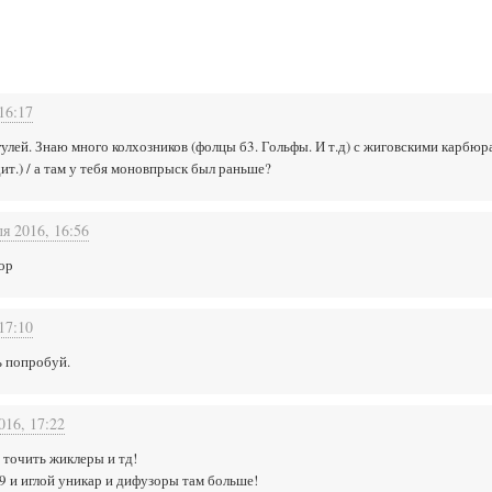
16:17
лей. Знаю много колхозников (фолцы б3. Гольфы. И т.д) с жиговскими карбюр
рдит.) / а там у тебя моновпрыск был раньше?
ля 2016, 16:56
тор
17:10
 попробуй.
016, 17:22
 точить жиклеры и тд!
 9 и иглой уникар и дифузоры там больше!