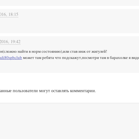
016, 18:15
2016, 19:42
н(сложно найти в норм состоянию),или став инж от жигулей!
audi80spbclub
может там ребята что подскажут,посмотри там в барахолке я ви
анные пользователи могут оставлять комментарии.