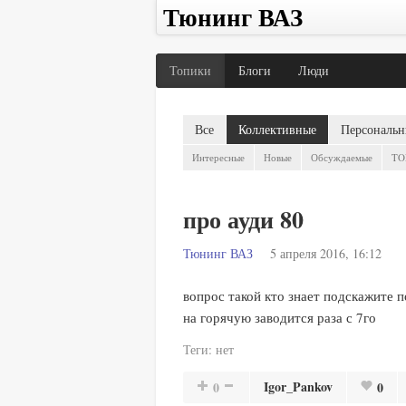
Тюнинг ВАЗ
Топики
Блоги
Люди
Все
Коллективные
Персональн
Интересные
Новые
Обсуждаемые
TO
про ауди 80
Тюнинг ВАЗ
5 апреля 2016, 16:12
вопрос такой кто знает подскажите п
на горячую заводится раза с 7го
Теги:
нет
Igor_Pankov
0
0