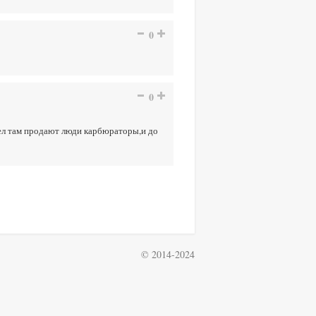
0
0
дел там продают люди карбюраторы,и до
© 2014-2024