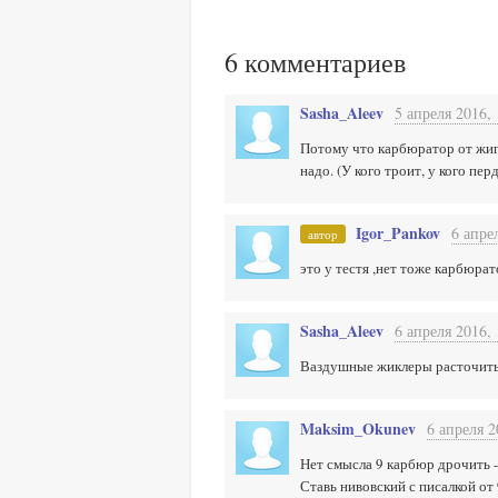
6
комментариев
Sasha_Aleev
5 апреля 2016, 
Потому что карбюратор от жигу
надо. (У кого троит, у кого пе
Igor_Pankov
6 апре
автор
это у тестя ,нет тоже карбюра
Sasha_Aleev
6 апреля 2016, 
Ваздушные жиклеры расточить
Maksim_Okunev
6 апреля 2
Нет смысла 9 карбюр дрочить -
Ставь нивовский с писалкой от