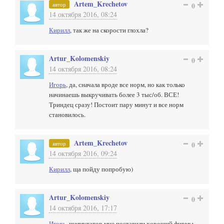
Artem_Krechetov
автор
0
14 октября 2016, 08:24
Кирилл
, так же на скорости глохла?
Artur_Kolomenskiy
0
14 октября 2016, 08:24
Игорь
, да, сначала вроде все норм, но как только
начинаешь выкручивать более 3 тыс/об. ВСЕ!
Триндец сразу! Постоит пару минут и все норм
становилось.
Artem_Krechetov
автор
0
14 октября 2016, 09:24
Кирилл
, ща пойду попробую)
Artur_Kolomenskiy
0
14 октября 2016, 17:17
Игорь
, коммутатор мне поставили хороший фирмы