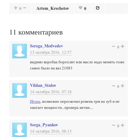
Artem_Krechetov
0
0
11
комментариев
Serega_Medvedev
0
13 октября 2016, 12:57
видимо коробка борохлит или масло надо менять тоже
самое было на ваз 21083
Vildan_Stulov
0
14 октября 2016, 07:18
Игорь
, возможно перескочил ремень грм на зуб и не
хватает мощности...проверь метки....
Serga_Pyankov
0
14 октября 2016, 08:13