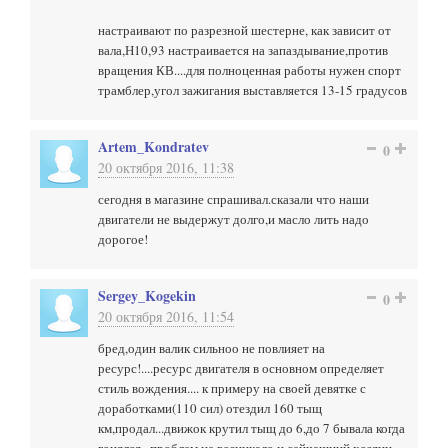
настраивают по разрезной шестерне, как зависит от
вала,Н10,93 настраивается на запаздывание,против
вращения КВ....для полноценная работы нужен спорт
трамблер,угол зажигания выставляется 13-15 градусов
Artem_Kondratev
0
20 октября 2016, 11:38
сегодня в магазине спрашивал.сказали что наши
двигатели не выдержут долго,и масло лить надо
дорогое!
Sergey_Kogekin
0
20 октября 2016, 11:54
бред,один валик сильноо не повлияет на
ресурс!....ресурс двигателя в основном определяет
стиль вождения.... к примеру на своей девятке с
доработками(110 сил) отездил 160 тыщ
км,продал...движок крутил тыщ до 6,до 7 бывала когда