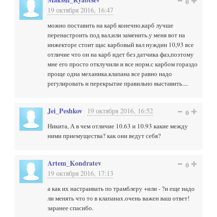
0
19 октября 2016, 16:47
можно поставить на карб конечно,карб лучше
перенастроить под вал,или заменить.у меня вот на
инжекторе стоит щас карбовый вал нуждин 10,93 все
отличие что он на карб идет без датчика фаз,поэтому
мне его просто отклучили и все норм.с карбом гораздо
проще одна механика.клапана все равно надо
регулировать и перекрытие правильно выставить....
Jei_Peshkov
19 октября 2016, 16:52
0
Никита, А в чем отличие 10.63 и 10.93 какие между
ними приемущества? как они ведут себя?
Artem_Kondratev
0
19 октября 2016, 17:13
а как их настраивать по трамблеру +или - ?и еще надо
ли менять что то в клапанах.очень важен ваш ответ!
заранее спасибо.