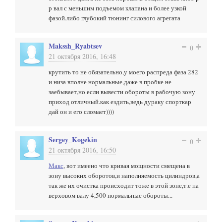
р вал с меньшим подъемом клапана и более узкой
фазой.либо глубокий тюнинг силового агрегата
Makssh_Ryabtsev
0
21 октября 2016, 16:48
крутить то не обязательно,у моего распреда фаза 282
и низа вполне нормальные,даже в пробке не
заебывает,но если вывести обороты в рабочую зону
приход отличный.как ездить,ведь дураку спорткар
дай он и его сломает))))
Sergey_Kogekin
0
21 октября 2016, 16:50
Макс
, вот имеено что кривая мощности смещена в
зону высоких оборотов,и наполняемость цилиндров,а
так же их очистка происходит тоже в этой зоне,т.е на
верховом валу 4,500 нормальные обороты...