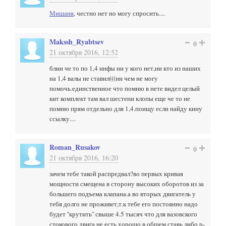
Мишаня
, честно нет но могу спросить....
Makssh_Ryabtsev
0
21 октября 2016, 12:52
блин че то по 1,4 инфы ни у кого нет,ни кто из наших
на 1,4 валы не ставил(((ни чем не могу
помочь.единственное что помню в нете видел целый
кит комплект там вал шестени клопы еще че то не
помню прям отдельно для 1,4.поищу если найду кину
ссылку....
Roman_Rusakov
0
21 октября 2016, 16:20
зачем тебе такой распредвал?во первых кривая
мощности смещена в сторону высоких оборотов из за
большего подъема клапана.а во вторых двигатель у
тебя долго не проживет,т.к тебе его постоянно надо
будет ''крутить'' свыше 4.5 тысяч что для вазовского
стокового двига не есть хорошо.в общем ставь либо р-