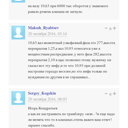
на валу 10,63 при 6000 тыс оборотов у знакомого
равало ремень клапана не загнуло.
Makssh_Ryabtsev
0
20 октября 2016, 03:14
10,63 вал моментный узкофазный,фаза его 277,высота
перекрытия 1,25,а вал 10,93 относится уже к
мощностным распредвалам ,у него фаза 282,высота
перекрытия 2,10 я щас позвонил этому мужичку он
сказал вот эту инфу,и то что 10,93 при должной
настроике гораздо веселее,но это инфа только по
нуждинам по другим я не спрашивал...
Sergey_Kogekin
0
20 октября 2016, 08:03
Игорь Кондратьев
а как их настраивать по трамблеру +или - ?и еще надо
ли менять что то в клапанах.очень важен ваш ответ!
заранее спасибо.