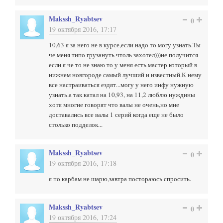
Makssh_Ryabtsev
0
19 октября 2016, 17:17
10,63 я за него не в курсе,если надо то могу узнать.Ты
че меня типо грузануть чтоль захотел)))не получится
если я че то не знаю то у меня есть мастер который в
нижнем новгороде самый лучший и известный.К нему
все настраиваться ездят...могу у него инфу нужную
узнать.а так катал на 10,93, на 11,2 люблю нуждины
хотя многие говорят что валы не очень,но мне
доставались все валы 1 серий когда еще не было
столько подделок...
Makssh_Ryabtsev
0
19 октября 2016, 17:18
я по карбам не шарю,завтра постораюсь спросить.
Makssh_Ryabtsev
0
19 октября 2016, 17:24