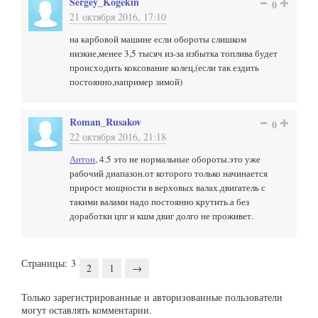
Sergey_Kogekin
0
21 октября 2016, 17:10
на карбовой машине если обороты слишком
низкие,менее 3,5 тысяч из-за избытка топлива будет
происходить коксование колец,(если так ездить
постоянно,например зимой)
Roman_Rusakov
0
22 октября 2016, 21:18
Антон
, 4.5 это не нормальные обороты.это уже
рабочий диапазон.от которого только начинается
прирост мощности в верховых валах.двигатель с
такими валами надо постоянно крутить.а без
доработки цпг и кшм двиг долго не проживет.
Страницы:
3
2
1
→
Только зарегистрированные и авторизованные пользователи
могут оставлять комментарии.