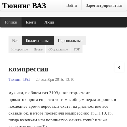
Тюнинг ВАЗ
Зарегистрироваться
Войти
Топики
Блоги
Люди
Все
Коллективные
Персональные
Интересные
Новые
Обсуждаемые
TOP
компрессия
Тюнинг ВАЗ
23 октября 2016, 12:10
мужики, в общем ваз 2109,инжектор. стоит
прямоток.прога еще что то там в общем перла хорошо. в
последнее время перестала ехать. на диагностике все
сказали ок. в итоге проверили компрессию: 13,11,10,13.
пизда колечкам или поршневую менять тоже? или же
вскрытие покажет?))