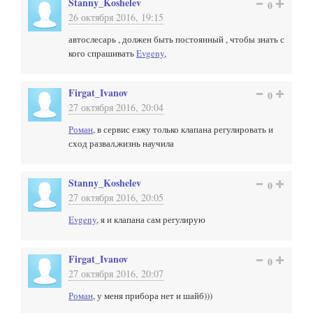
Stanny_Koshelev
0
26 октября 2016, 19:15
автослесарь , должен быть постоянный , чтобы знать с
кого спрашивать
Evgeny
,
Firgat_Ivanov
0
27 октября 2016, 20:04
Роман
, в сервис езжу только клапана регулировать и
сход развал,жизнь научила
Stanny_Koshelev
0
27 октября 2016, 20:05
Evgeny
, я и клапана сам регулирую
Firgat_Ivanov
0
27 октября 2016, 20:07
Роман
, у меня прибора нет и шайб)))