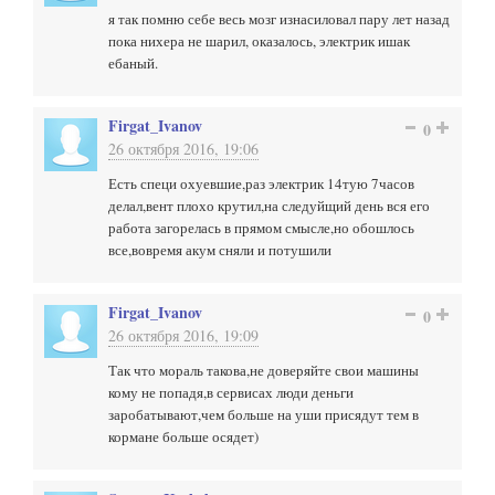
я так помню себе весь мозг изнасиловал пару лет назад
пока нихера не шарил, оказалось, электрик ишак
ебаный.
Firgat_Ivanov
0
26 октября 2016, 19:06
Есть специ охуевшие,раз электрик 14тую 7часов
делал,вент плохо крутил,на следуйщий день вся его
работа загорелась в прямом смысле,но обошлось
все,вовремя акум сняли и потушили
Firgat_Ivanov
0
26 октября 2016, 19:09
Так что мораль такова,не доверяйте свои машины
кому не попадя,в сервисах люди деньги
заробатывают,чем больше на уши присядут тем в
кормане больше осядет)