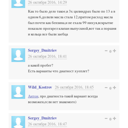
26 октября 2016, 14:29
Как то было дело такое,в 3х цилиндрах было по 13 а в
одном 6,долили масла стала 12,притом расход масла
был почти как бензина,и не ехала 99 нихуя,вскрытие
показало прогарел клапан выпускной,вот так а поршня
и кольца все были заебца
Sergey_Dmitriev
0
26 октября 2016, 18:41
а какой пробег?
Есть варианты что диагност хуеплет?
Wild_Kostrov
26 октября 2016, 18:45
0
Антон
, про диагноста-такой вариант всегда
возможен,если нет знакомого)
Sergey_Dmitriev
0
26 октября 2016, 18:47