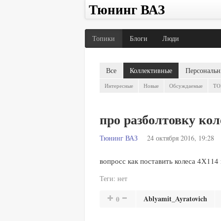
Тюнинг ВАЗ
Топики
Блоги
Люди
Все
Коллективные
Персональн
Интересные
Новые
Обсуждаемые
TO
про разболтовку кол
Тюнинг ВАЗ
24 октября 2016, 19:28
вопросс как поставить колеса 4Х114 
Теги:
нет
Ablyamit_Ayratovich
0