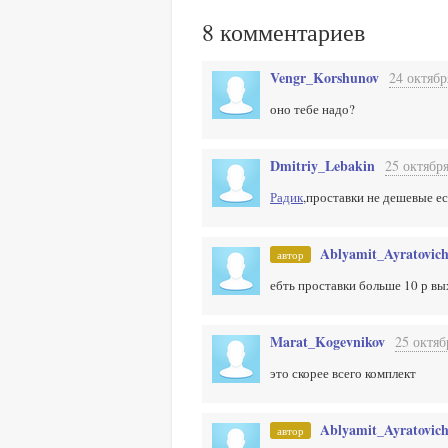
8
комментариев
Vengr_Korshunov
24 октябр
оно тебе надо?
Dmitriy_Lebakin
25 октября
Радик
,проставки не дешевые е
Ablyamit_Ayratovic
автор
ебть проставки больше 10 р в
Marat_Kogevnikov
25 октяб
это скорее всего комплект
Ablyamit_Ayratovic
автор