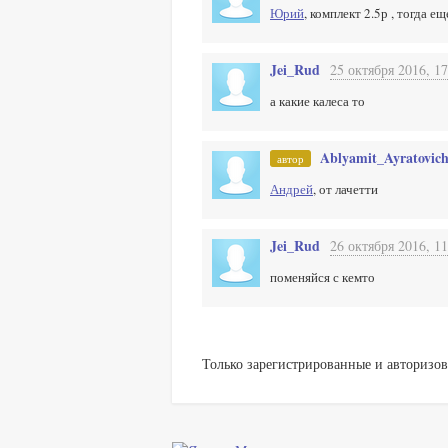
Юрий
, комплект 2.5р , тогда 
Jei_Rud
25 октября 2016, 17
а какие калеса то
Ablyamit_Ayratovic
автор
Андрей
, от лачетти
Jei_Rud
26 октября 2016, 11
поменяйся с кемто
Только зарегистрированные и авторизов