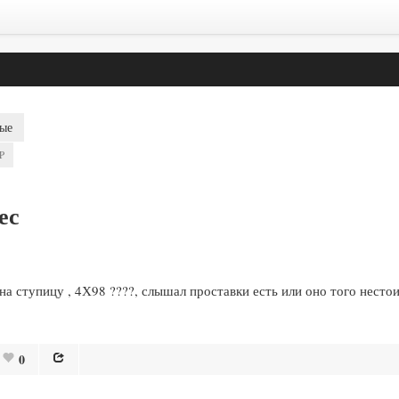
ые
P
ес
на ступицу , 4Х98 ????, слышал проставки есть или оно того нестои
0