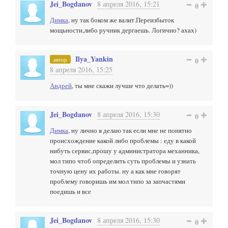
Jei_Bogdanov
8 апреля 2016, 15:21
0
Димка
, ну так боком же валит.Переизбыток
мощьности,либо ручник дергаешь. Логично? ахах)
Ilya_Yankin
автор
0
8 апреля 2016, 15:25
Андрей
, ты мне скажи лучше что делать=))
Jei_Bogdanov
8 апреля 2016, 15:30
0
Димка
, ну лично я делаю так если мне не понятно
происхождение какой либо проблемы : еду в какой
нибуть сервис,прошу у администратора механника,
мол типо чтоб определить суть проблемы и узнать
точную цену их работы. ну а как мне говорят
проблему говоришь им мол типо за запчастями
поедишь и все
Jei_Bogdanov
8 апреля 2016, 15:30
0