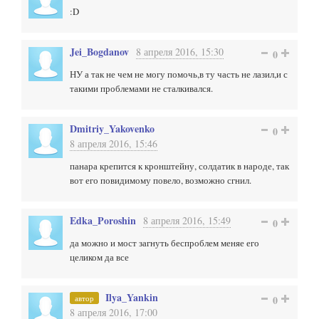
:D
Jei_Bogdanov
8 апреля 2016, 15:30
0
НУ а так не чем не могу помочь,в ту часть не лазил,и с
такими проблемами не сталкивался.
Dmitriy_Yakovenko
0
8 апреля 2016, 15:46
панара крепится к кронштейну, солдатик в народе, так
вот его повидимому повело, возможно сгнил.
Edka_Poroshin
8 апреля 2016, 15:49
0
да можно и мост загнуть беспроблем меняе его
целиком да все
Ilya_Yankin
автор
0
8 апреля 2016, 17:00