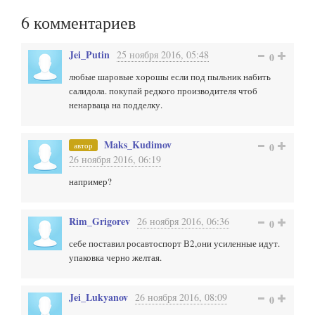
6
комментариев
Jei_Putin
25 ноября 2016, 05:48
0
любые шаровые хорошы если под пыльник набить
салидола. покупай редкого производителя чтоб
ненарваца на подделку.
Maks_Kudimov
автор
0
26 ноября 2016, 06:19
например?
Rim_Grigorev
26 ноября 2016, 06:36
0
себе поставил росавтоспорт В2,они усиленные идут.
упаковка черно желтая.
Jei_Lukyanov
26 ноября 2016, 08:09
0