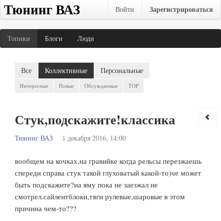
Тюнинг ВАЗ
Зарегистрироваться
Войти
Топики
Блоги
Люди
Все
Коллективные
Персональные
Интересные
Новые
Обсуждаемые
TOP
Стук,подскажите!классика
Тюнинг ВАЗ
1 декабря 2016, 14:00
вообщем на кочках,на гравийке когда рельсы перезжаешь
спереди справа стук такой глуховатый какой-то)че может
быть подскажите?на яму пока не заезжал не
смотрел.сайлентблоки,тяги рулевые,шаровые в этом
причина чем-то???