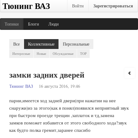
Тюнинг ВАЗ
Зарегистрироваться
Войти
Топики
Блоги
Люди
Все
Коллективные
Персональные
Интересные
Новые
Обсуждаемые
TOP
замки задних дверей
Тюнинг ВАЗ
16 августа 2016, 19:46
парни,имеется ход задней двери(при нажатии на нее
снаружи)из за этого(как я понял)появился неприятный звук
при быстром проезде трещин ,заплаток и тд,замена
замков поможет избавится от этого свободного хода?звук
как будто полка гремит,заранее спасибо