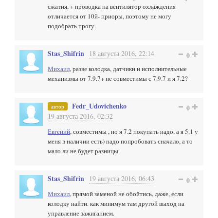
сжатия, + проводка на вентилятор охлаждения
отличается от 10й- приоры, поэтому не могу
подобрать прогу.
Stas_Shifrin
18 августа 2016, 22:14
0
Михаил
, разве колодка, датчики и исполнительные
механизмы от 7.9.7+ не совместимы с 7.9.7 и я 7.2?
Fedr_Udovichenko
автор
0
19 августа 2016, 02:32
Евгений
, совместимы , но я 7.2 покупать надо, а я 5.1 у
меня в наличии есть) надо попробовать сначало, а то
мало ли не будет разницы
Stas_Shifrin
19 августа 2016, 06:43
0
Михаил
, прямой заменой не обойтись, даже, если
колодку найти. как минимум там другой выход на
управление зажиганием.