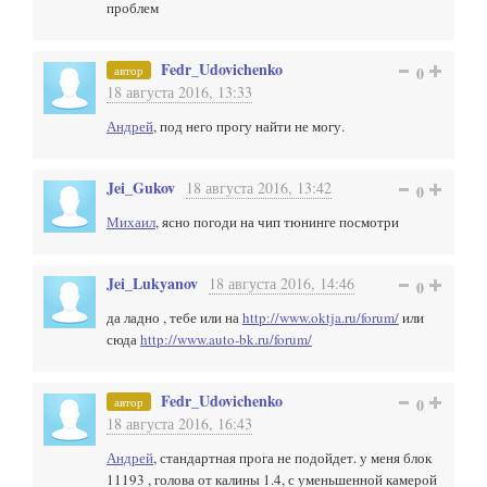
проблем
Fedr_Udovichenko
автор
0
18 августа 2016, 13:33
Андрей
, под него прогу найти не могу.
Jei_Gukov
18 августа 2016, 13:42
0
Михаил
, ясно погоди на чип тюнинге посмотри
Jei_Lukyanov
18 августа 2016, 14:46
0
да ладно , тебе или на
http://www.oktja.ru/forum/
или
сюда
http://www.auto-bk.ru/forum/
Fedr_Udovichenko
автор
0
18 августа 2016, 16:43
Андрей
, стандартная прога не подойдет. у меня блок
11193 , голова от калины 1.4, с уменьшенной камерой