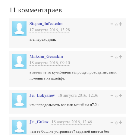
11
комментариев
Stepan_Infectedm
0
17 августа 2016, 13:28
ага переходник
Maksim_Geraskin
0
18 августа 2016, 09:10
а зачем че то кулибничать?проще провода местами
поменять на шлейфе.
Jei_Lukyanov
18 августа 2016, 12:36
0
или переделывать все или меняй на я7.2+
Jei_Gukov
18 августа 2016, 12:46
0
чем те бош не устраивает? седьмой шьется без