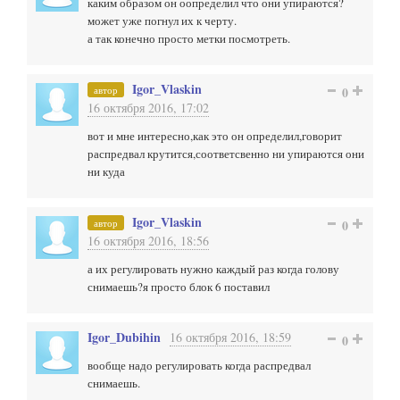
каким образом он оопределил что они упираются?
может уже погнул их к черту.
а так конечно просто метки посмотреть.
Igor_Vlaskin
автор
0
16 октября 2016, 17:02
вот и мне интересно,как это он определил,говорит
распредвал крутится,соответсвенно ни упираются они
ни куда
Igor_Vlaskin
автор
0
16 октября 2016, 18:56
а их регулировать нужно каждый раз когда голову
снимаешь?я просто блок 6 поставил
Igor_Dubihin
16 октября 2016, 18:59
0
вообще надо регулировать когда распредвал
снимаешь.