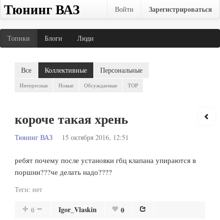
Тюнинг ВАЗ
Зарегистрироваться
Войти
Топики
Блоги
Люди
Все
Коллективные
Персональные
Интересные
Новые
Обсуждаемые
TOP
короче такая хрень
Тюнинг ВАЗ
15 октября 2016, 12:51
ребят почему после установки гбц клапана упираются в
поршни???че делать надо????
Теги:
нет
Igor_Vlaskin
0
0