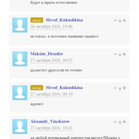
будет и жрать естественно
Shved_Kukushkina
автор
0
26 октября 2016, 19:06
не плохо. а поточнее название скажи=)
Maksim_Drozdov
0
27 октября 2016, 04:07
дa,нaсчeт дроссeля по точнee
Shved_Kukushkina
автор
0
27 октября 2016, 08:19
ждем=)
Alexandr_Vinokurov
0
27 октября 2016, 10:42
да любой нормальный диагностик вкурсе!Можно у