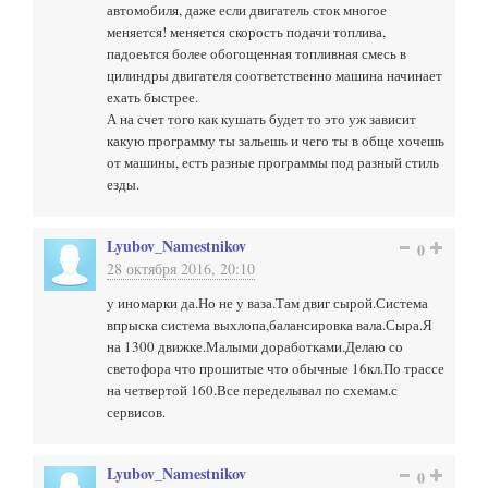
автомобиля, даже если двигатель сток многое
меняется! меняется скорость подачи топлива,
падоеьтся более обогощенная топливная смесь в
цилиндры двигателя соответственно машина начинает
ехать быстрее.
А на счет того как кушать будет то это уж зависит
какую программу ты зальешь и чего ты в обще хочешь
от машины, есть разные программы под разный стиль
езды.
Lyubov_Namestnikov
0
28 октября 2016, 20:10
у иномарки да.Но не у ваза.Там двиг сырой.Система
впрыска система выхлопа,балансировка вала.Сыра.Я
на 1300 движке.Малыми доработками.Делаю со
светофора что прошитые что обычные 16кл.По трассе
на четвертой 160.Все переделывал по схемам.с
сервисов.
Lyubov_Namestnikov
0