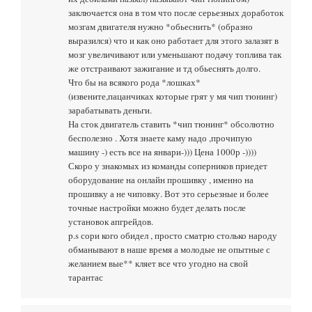
заключается она в том что после серьезных доработок
мозгам двигателя нужно *обьеснить* (образно
выразился) что и как оно работает для этого залазят в
мозг увеличивают или уменьшают подачу топлива так
же отстраивают зажигание и тд обьеснять долго.
Что бы на всякого рода *лошках*
(извените,пацанчиках которые грят у мя чип тюнинг)
зарабатывать деньги.
На сток двигатель ставить *чип тюнинг* обсолютно
бесполезно . Хотя знаете каму надо ,прочипую
машину -) есть все на январи-))) Цена 1000р -))))
Скоро у знакомых из команды соперников приедет
оборудование на онлайн прошивку , именно на
прошивку а не чиповку. Вот это серьезные и более
точные настройки можно будет делать после
установок апгрейдов.
p.s сори кого обидел , просто сматрю столько народу
обманывают в наше время а молодые не опытные с
желанием вые** кляет все что угодно на свой
тарантас