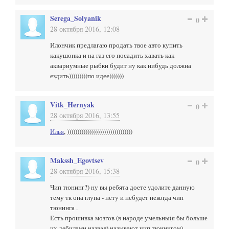
Serega_Solyanik
0
28 октября 2016, 12:08
Илончик предлагаю продать твое авто купить
какушонка и на газ его посадить хавать как
аквариумные рыбки будит ну как нибудь должна
ездить)))))))))по идее)))))))
Vitk_Hernyak
0
28 октября 2016, 13:55
Илья
, ))))))))))))))))))))))))))))))))
Makssh_Egovtsev
0
28 октября 2016, 15:38
Чип тюнинг?) ну вы ребята доете удолите данную
тему тк она глупа - нету и небудет некогда чип
тюнинга .
Есть прошивка мозгов (в народе умельны(я бы больше
их дебилами назвал) называют чип тюнингом)