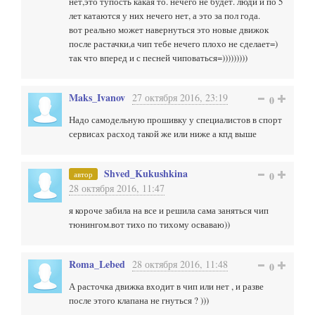
нет,это тупость какая то. нечего не будет. люди и по 5
лет катаются у них нечего нет, а это за пол года.
вот реально может навернуться это новые движок
после растачки,а чип тебе нечего плохо не сделает=)
так что вперед и с песней чиповаться=)))))))))
Maks_Ivanov
27 октября 2016, 23:19
0
Надо самодельную прошивку у специалистов в спорт
сервисах расход такой же или ниже а кпд выше
Shved_Kukushkina
автор
0
28 октября 2016, 11:47
я короче забила на все и решила сама заняться чип
тюнингом.вот тихо по тихому осваваю))
Roma_Lebed
28 октября 2016, 11:48
0
А расточка движка входит в чип или нет , и разве
после этого клапана не гнуться ? )))