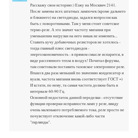
Расскажу свои историю:) Езжу на Москвич 2141.
После замены всех штатных лампочек (кроме дальнего
и ближнего) на светодиоды, задался вопросом как
быть с поворотниками. Там у меня стоит советское
термо-реле. А это значит частоту мигания при
уменьшении нагрузки на него никак не изменить...
Ставить кучу добавочных резисторов не хотелось -
тогда главный плюс светодиодов -
энергоэкономичность - в прямом смысле испарится, в
виде рассеянного тепла в воздух! Почитал форумы,
там советовали поставить тазовское электронное реле.
Впаял в два раза меньший по значению конденсатор и
вуаля, частота мигания вновь соответствует ГОСТ =)
И кстати, по нему, та самая частота должна быть в
интервале 60-90 Гц.
Основной недостаток данной переделки - отсутствие
функции проверки исправности ламп у реле, ввиду
очень маленького потребляемого тока, реле просто не
почувствует отключение какой-либо части
"гирлянды".