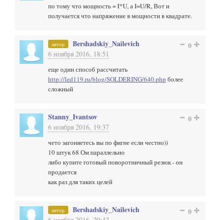
по тому что мощность = I*U, а I=U/R, Вот и
получается что напряжение в мощности в квадрате.
Bershadskiy_Nailevich
автор
0
6 ноября 2016, 18:51
еще один способ рассчитать
http://led119.ru/blog/SOLDERING/640.php
более
сложный
Stanny_Ivantsov
0
6 ноября 2016, 19:37
чето загоняетесь вы по фигне если честно))
10 штук 68 Ом параллельно
либо купите готовый поворотничный резюк - он
продается
как раз для таких целей
Bershadskiy_Nailevich
автор
0
6 ноября 2016, 20:42