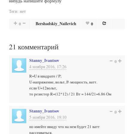
нибудь напишите формулу
Теги:
нет
Bershadskiy_Nailevich
0
0
21
комментарий
Stanny_Ivantsov
0
4 ноября 2016, 17:26
R=U в квадрате / P;
U-напряжение, вольт, P- мощность, ватт.
если U=12вольт,
то резистор R=(12*12) / 21 Вт = 144/21=6.86 Ом
Stanny_Ivantsov
0
5 ноября 2016, 19:10
но имейте ввиду что на нем будет 21 ватт
рассеиваться.