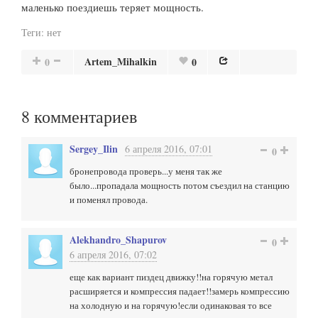
маленько поездиешь теряет мощность.
Теги:
нет
Artem_Mihalkin
0
0
8
комментариев
Sergey_Ilin
6 апреля 2016, 07:01
0
бронепровода проверь...у меня так же
было...пропадала мощность потом съездил на станцию
и поменял провода.
Alekhandro_Shapurov
0
6 апреля 2016, 07:02
еще как вариант пиздец движку!!на горячую метал
расширяется и компрессия падает!!замерь компрессию
на холодную и на горячую!если одинаковая то все