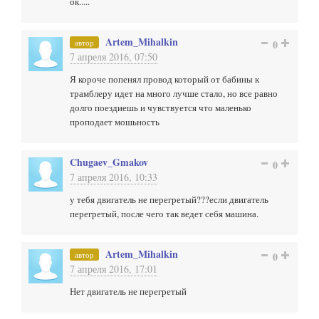
ок.....
Artem_Mihalkin
автор
0
7 апреля 2016, 07:50
Я короче попенял провод который от бабины к
трамблеру идет на много лучше стало, но все равно
долго поездиешь и чувствуется что маленько
проподает мошьность
Chugaev_Gmakov
0
7 апреля 2016, 10:33
у тебя двигатель не перегретый???если двигатель
перегретый, после чего так ведет себя машина.
Artem_Mihalkin
автор
0
7 апреля 2016, 17:01
Нет двигатель не перегретый