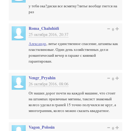
у тебя ока?диски все всмятку?литье вообще гнется на
раз
Roma_Chaluhidi
0
25 октября 2016, 20:37
Александр
, литье единственное спасение, штампы как
пластилиновые. Один день хозяйственных дел и
романтический вечер в гараже с киянкой
гарантирован.
Vengr_Pryahin
0
26 октября 2016, 08:06
От наших дорог почти на каждой машине, что стоит
на штампах приличные мятины, таксист знакомый
колесо уделал в граней 15 точно получился не круг, а
многогранник, колесо можно сказать квадратное.
Vagon_Polosin
0