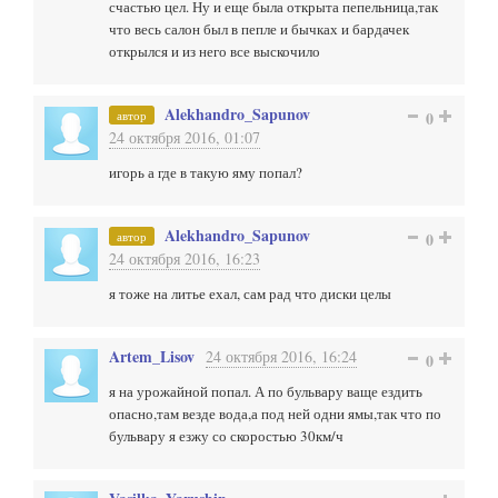
счастью цел. Ну и еще была открыта пепельница,так
что весь салон был в пепле и бычках и бардачек
открылся и из него все выскочило
Alekhandro_Sapunov
автор
0
24 октября 2016, 01:07
игорь а где в такую яму попал?
Alekhandro_Sapunov
автор
0
24 октября 2016, 16:23
я тоже на литье ехал, сам рад что диски целы
Artem_Lisov
24 октября 2016, 16:24
0
я на урожайной попал. А по бульвару ваще ездить
опасно,там везде вода,а под ней одни ямы,так что по
бульвару я езжу со скоростью 30км/ч