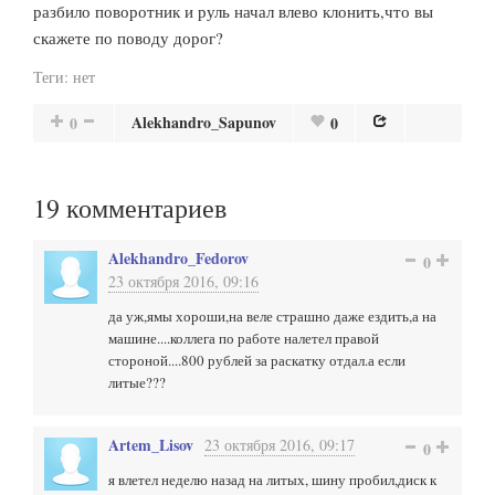
разбило поворотник и руль начал влево клонить,что вы
скажете по поводу дорог?
Теги:
нет
Alekhandro_Sapunov
0
0
19
комментариев
Alekhandro_Fedorov
0
23 октября 2016, 09:16
да уж,ямы хороши,на веле страшно даже ездить,а на
машине....коллега по работе налетел правой
стороной....800 рублей за раскатку отдал.а если
литые???
Artem_Lisov
23 октября 2016, 09:17
0
я влетел неделю назад на литых, шину пробил,диск к