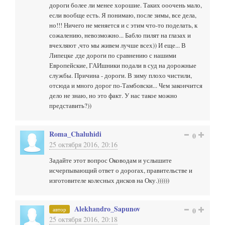
дороги более ли менее хорошие. Таких ооочень мало,
если вообще есть. Я понимаю, после зимы, все дела,
но!!! Ничего не меняется и с этим что-то поделать, к
сожалению, невозможно... Бабло пилят на глазах и
вчехляют ,что мы живем лучше всех)) И еще... В
Липецке ,где дороги по сравнению с нашими
Европейские, ГАИшники подали в суд на дорожные
службы. Причина - дороги. В зиму плохо чистили,
отсюда и много дорог по-Тамбовски... Чем закончится
дело не знаю, но это факт. У нас такое можно
представить?))
Roma_Chaluhidi
0
25 октября 2016, 20:16
Задайте этот вопрос Оководам и услышите
исчерпывающий ответ о дорогах, правительстве и
изготовителе колесных дисков на Оку.))))))
Alekhandro_Sapunov
автор
0
25 октября 2016, 20:18