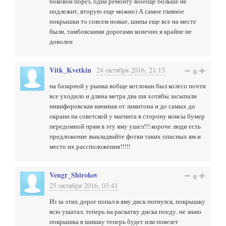
боковой порез, одна ремонту вообще больше не
подлежит, вторую еще можно) А самое главное
покрышки то совсем новые, шипы еще все на месте
были, тамбовскими дорогами конечно я крайне не
доволен
Vitk_Kvetkin
24 октября 2016, 21:13
0
на базарной у рынка вобще котлован был колесо почти
все уходило и длина метра два шя хотябы засыпали
никифоровская начиная от ламитона и до самых до
окраин на советской у магнита в сторону комсы бумер
передомной прям в эту яму ушел!!! короче люди есть
предложение выкладвайте фотки таких опасных ям и
место их рассположения!!!!!
Vengr_Shirokov
0
25 октября 2016, 03:41
Из за этих дорог попал в яму диск погнулся, покрышку
всю ушатал. теперь на раскатку диска поеду. не знаю
покрышка в шишку теперь будет или повезет