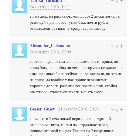
Vasilka_Yarushin
0
24 октября 2016, 19:11
а я на днях на рассказовском шоссе 2 диска погнул, с
разницей 3 дня, плюс туман был, почти рубль
отвалил,еще раз налечу-сразу гаеров вызову
Alexander_Lotsmanov
0
24 октября 2016, 20:09
состояние дорог плачевное, налетал на гагарина, но
слава богу не пробил ни чего, на тормоза не давил, но
ямы огромные были, сейчас вроде залатали, но это не
на долго, да вообще у нас проще перечислить
хорошие дороги, разбиты все практически, стойки
заметно ушатываться начали, менять скоро...
Gesser_Gusev
24 октября 2016, 20:31
0
я в марте в 3 ямы попал! первая на ипподрмной,
вторая у магнита, третья на астраханке перед
шиномонтажкой как раз. Так вот на 2 покрышках