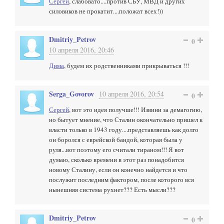
Сергей
, слабовато....против СБУ, МВД и других
силовиков не прокатит....положат всех!))
Dmitriy_Petrov
0
10 апреля 2016, 20:46
Дима
, будем их родственниками прикрываться !!!
Serga_Govorov
10 апреля 2016, 20:54
0
Сергей
, вот это идея получше!!! Извини за демагогию,
но бытует мнение, что Сталин окончательно пришел к
власти только в 1943 году....представляешь как долго
он боролся с еврейской бандой, которая была у
руля...вот поэтому его считали тираном!!! Я вот
думаю, сколько времени в этот раз понадобится
новому Сталину, если он конечно найдется и что
послужит последним фактором, после которого вся
нынешняя система рухнет??? Есть мысли???
Dmitriy_Petrov
0