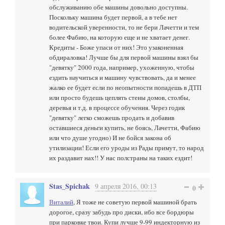
обслуживанию обе машины довольно доступны.
Поскольку машина будет первой, а в тебе нет
водительской уверенности, то не бери Лачетти и тем
более Фабию, на которую еще и не хватает денег.
Кредиты - Боже упаси от них! Это узаконенная
обдираловка! Лучше бы для первой машины взял бы
"девятку" 2000 года, например, ухоженную, чтобы
ездить научиться и машину чувствовать, да и менее
жалко ее будет если по неопытности попадешь в ДТП
или просто будешь цеплять стены домов, столбы,
деревья и т.д. в процессе обучения. Через годик
"девятку" легко сможешь продать и добавив
оставшиеся деньги купить, не боясь, Лачетти, Фабию
или что душе угодно) И не бойся закона об
утилизации! Если его уроды из Рады примут, то народ
их раздавит нах!! У нас полстраны на таких ездит!
Stas_Spichak
9 апреля 2016, 00:13
0
Виталий
, Я тоже не советую первой машиной брать
дорогое, сразу забудь про диски, ибо все бордюры
при парковке твои. Купи лучше 9-99 индекторную из