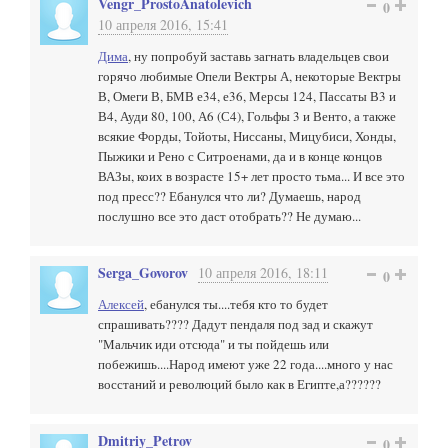
Vengr_ProstoAnatolevich
0
10 апреля 2016, 15:41
Дима
, ну попробуй заставь загнать владельцев свои
горячо любимые Опели Вектры А, некоторые Вектры
В, Омеги В, БМВ е34, е36, Мерсы 124, Пассаты В3 и
В4, Ауди 80, 100, А6 (С4), Гольфы 3 и Венто, а также
всякие Форды, Тойоты, Ниссаны, Мицубиси, Хонды,
Пыжики и Рено с Ситроенами, да и в конце концов
ВАЗы, коих в возрасте 15+ лет просто тьма... И все это
под пресс?? Ебанулся что ли? Думаешь, народ
послушно все это даст отобрать?? Не думаю...
Serga_Govorov
10 апреля 2016, 18:11
0
Алексей
, ебанулся ты....тебя кто то будет
спрашивать???? Дадут пендаля под зад и скажут
"Мальчик иди отсюда" и ты пойдешь или
побежишь....Народ имеют уже 22 года....много у нас
восстаний и революций было как в Египте,а??????
Dmitriy_Petrov
0