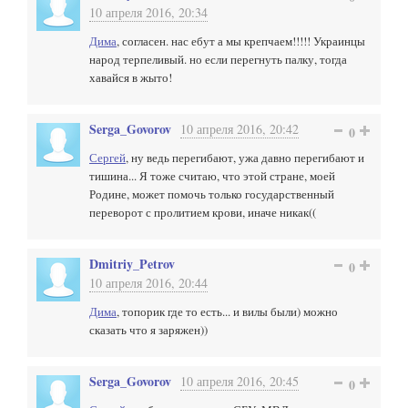
10 апреля 2016, 20:34
Дима
, согласен. нас ебут а мы крепчаем!!!!! Украинцы
народ терпеливый. но если перегнуть палку, тогда
хавайся в жыто!
Serga_Govorov
10 апреля 2016, 20:42
0
Сергей
, ну ведь перегибают, ужа давно перегибают и
тишина... Я тоже считаю, что этой стране, моей
Родине, может помочь только государственный
переворот с пролитием крови, иначе никак((
Dmitriy_Petrov
0
10 апреля 2016, 20:44
Дима
, топорик где то есть... и вилы были) можно
сказать что я заряжен))
Serga_Govorov
10 апреля 2016, 20:45
0