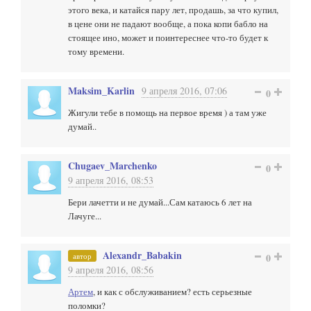
этого века, и катайся пару лет, продашь, за что купил,
в цене они не падают вообще, а пока копи бабло на
стоящее ино, может и поинтереснее что-то будет к
тому времени.
Maksim_Karlin
9 апреля 2016, 07:06
0
Жигули тебе в помощь на первое время ) а там уже
думай..
Chugaev_Marchenko
0
9 апреля 2016, 08:53
Бери лачетти и не думай...Сам катаюсь 6 лет на
Лачуге...
Alexandr_Babakin
автор
0
9 апреля 2016, 08:56
Артем
, и как с обслуживанием? есть серьезные
поломки?