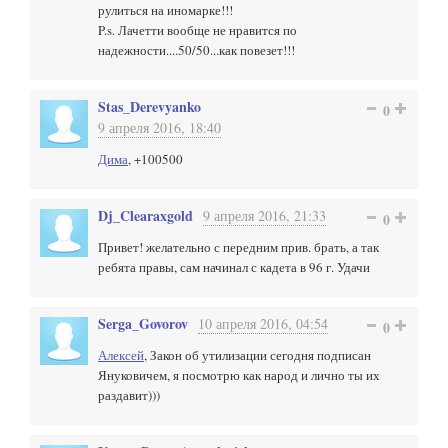
рулиться на иномарке!!!
P.s. Лачетти вообще не нравится по
надежности....50/50...как повезет!!!
Stas_Derevyanko
0
9 апреля 2016, 18:40
Дима
, +100500
Dj_Clearaxgold
9 апреля 2016, 21:33
0
Привет! желательно с передним прив. брать, а так
ребята правы, сам начинал с кадета в 96 г. Удачи
Serga_Govorov
10 апреля 2016, 04:54
0
Алексей
, Закон об утилизации сегодня подписан
Януковичем, я посмотрю как народ и лично ты их
раздавит)))