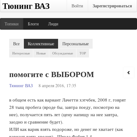
Тюнинг ВАЗ
Зарегистрироваться
Войти
Топики
Блоги
Люди
Все
Коллективные
Персональные
Интересные
Новые
Обсуждаемые
TOP
помогите с ВЫБОРОМ
Тюнинг ВАЗ
8 апреля 2016, 17:35
в общем есть как вариант Лачетти хэтчбек, 2008 г, говрят
28 тыщ пробега (вроде бы, завтра поеду, посмотрю на
нее), получается пять лет (цену напищу на нее завтра,
заодно и сравнение будет).
ИЛИ как варик взять подороже, но денег не хватает (как
вариант взять кредит) - Щкода Фабия 1,4.