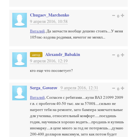
Chugaev_Marchenko
0
9 апреля 2016, 10:58
Виталий
, Да запчасти вообще дешево стоять....У меня
105тис-ходова родимая, ничегог не менял...
Alexandr_Babakin
автор
0
9 апреля 2016, 12:19
кто еще что посоветует?
Serga_Govorov
9 апреля 2016, 12:31
0
Виталий
, Согласен с ребятами....купи ВАЗ 21099 2009
г.в. с пробегом 40-50 тыс. км за 5700$....сильно не
нагреет тебя на ремонте, зато бампера замечательные
для ученика, относительный комфорт.....поездишь
годик, научишься хорошо водить....продашь и купишь
иномарку....в цене много за год не потеряешь....думаю
200-400 долларов максимум, зато как потом будет