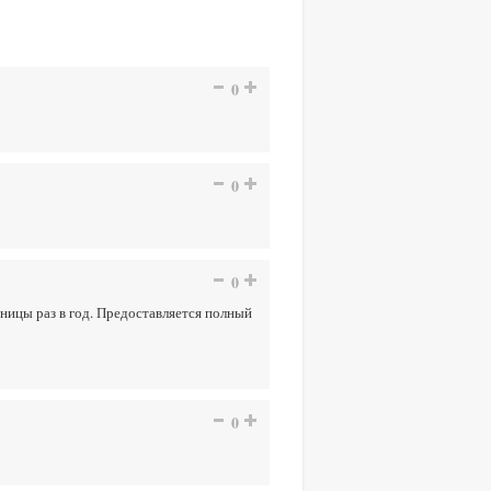
0
0
0
аницы раз в год. Предоставляется полный
0