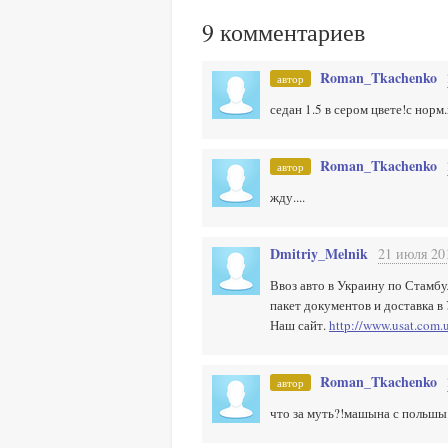
9
комментариев
Roman_Tkachenko
автор
седан 1.5 в сером цвете!с норм
Roman_Tkachenko
автор
жду....
Dmitriy_Melnik
21 июля 20
Ввоз авто в Украину по Стамбу
пакет документов и доставка в
Наш сайт.
http://www.usat.com.
Roman_Tkachenko
автор
что за муть?!машына с польшы