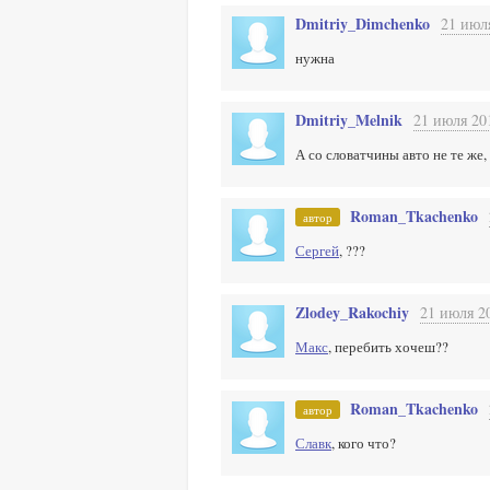
Dmitriy_Dimchenko
21 июля
нужна
Dmitriy_Melnik
21 июля 20
А со словатчины авто не те же,
Roman_Tkachenko
автор
Сергей
, ???
Zlodey_Rakochiy
21 июля 20
Макс
, перебить хочеш??
Roman_Tkachenko
автор
Славк
, кого что?