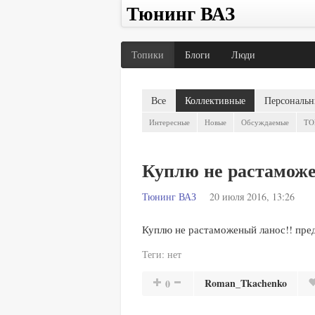
Тюнинг ВАЗ
Топики
Блоги
Люди
Все
Коллективные
Персональн
Интересные
Новые
Обсуждаемые
TO
Куплю не растаможе
Тюнинг ВАЗ
20 июля 2016, 13:26
Куплю не растаможеный ланос!! пред
Теги:
нет
Roman_Tkachenko
0