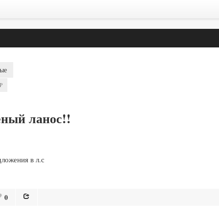
ые
P
ный ланос!!
ложения в л.с
0