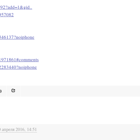
5592?add=1&gid..
5957082
2346137?noiphone
151971861#comments
52283440?noiphone
0
0 апреля 2016, 14:51