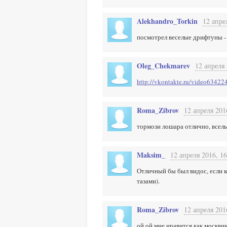
Alekhandro_Torkin
12 апре
посмотрел веселые дрифтуны - п
Oleg_Chekmarev
12 апреля 
http://vkontakte.ru/video634
Roma_Zibrov
12 апреля 201
тормози лошара отлично, все
Maksim_
12 апреля 2016, 16
Отличный бы был видос, если 
тазами).
Roma_Zibrov
12 апреля 201
ой ой мне нравится как москви