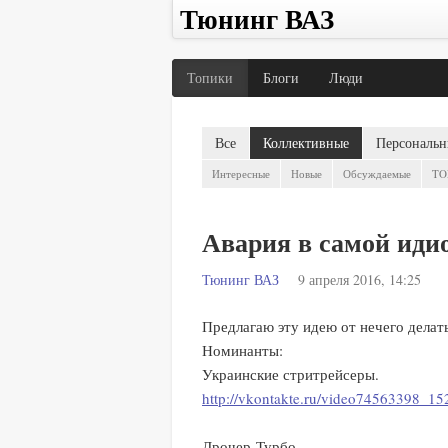
Тюнинг ВАЗ
Топики
Блоги
Люди
Все
Коллективные
Персональн
Интересные
Новые
Обсуждаемые
TO
Авария в самой иди
Тюнинг ВАЗ
9 апреля 2016, 14:25
Предлагаю эту идею от нечего делать
Номинанты:
Украинские стритрейсеры.
http://vkontakte.ru/video74563398_1
Дрочер-Турбо