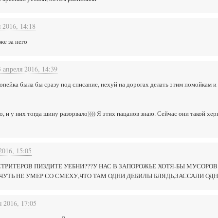
 2016, 14:18
же за него
3 апреля 2016, 14:39
копейка была бы сразу под списание, нехуй на дорогах делать этим помойкам
о, и у них тогда шину разорвало)))) Я этих пацанов знаю. Сейчас они такой хе
2016, 15:05
ТРИТЕРОВ ПИЗДИТЕ УЕБНИ???У НАС В ЗАПОРОЖЬЕ ХОТЯ-БЫ МУСОРОВ Н
 ЧУТЬ НЕ УМЕР СО СМЕХУ,ЧТО ТАМ ОДНИ ДЕБИЛЫ БЛЯДЬ,ЗАССАЛИ О
я 2016, 17:05