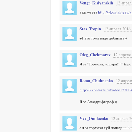
Vengr_Kislyanskih
12 апрел
а ка же эта
http://vkontakte.r
Stas_Tropin
12 апреля 2016,
+1 это тоже надо добавить))
Oleg_Chekmarev
12 апреля 
Я за "Тормози, лошара!!!!" (про
Roma_Chuhnenko
12 апрел
http://vkontakte.ru/video125
Я за Алкодрифтероф ))
Vvv_Omilaenko
12 апреля 2
а я за тормози хуй попадешь!и