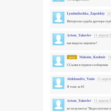
Lyudmilochka_Zapolskiy
11
Интересна судьба дрочера-турбо
Artem_Yakovlev
11 апреля 2
как видосы заценить?
Maksim_Kushnir
1
автор
ССылки в первом сообщении
Alekhandro_Vasin
11 апреля
Я тоже за #2
Artem_Yakovlev
11 апреля 2
не получается "Недостаточно 