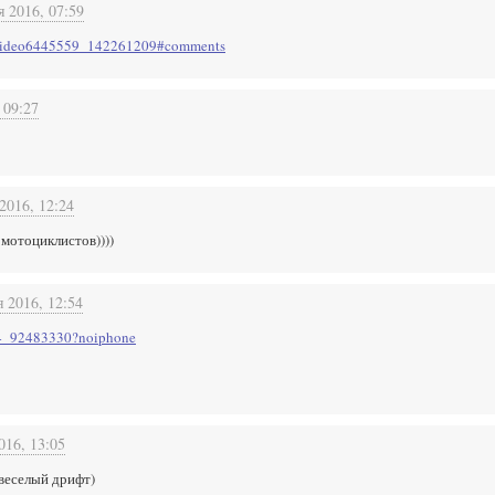
я 2016, 07:59
u/video6445559_142261209#comments
 09:27
2016, 12:24
 мотоциклистов))))
я 2016, 12:54
004_92483330?noiphone
016, 13:05
 веселый дрифт)