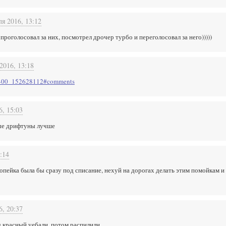
ля 2016, 13:12
роголосовал за них, посмотрел дрочер турбо и переголосовал за него)))))
2016, 13:18
22400_152628112#comments
6, 15:03
лые дрифтуны лучше
:14
копейка была бы сразу под списание, нехуй на дорогах делать этим помойкам
6, 20:37
ч красный уебали, потом распилили