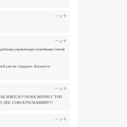
0
0
 и дебилам упрявлющие помойками (читай
рней уже не страдают. Катаются
0
Е БОЯТСЯ!!!!!Я ПОСМОТРЕЛ "ТОП-
ДНУ ДПС-СОВСКУЮ МАШИНУ!!!
0