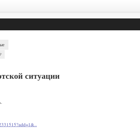
ые
P
отской ситуации
.
52331515?add=1&..