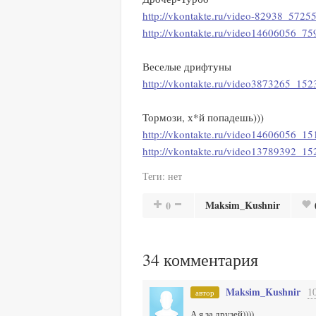
http://vkontakte.ru/video-82938_572
http://vkontakte.ru/video14606056_7
Веселые дрифтуны
http://vkontakte.ru/video3873265_15
Тормози, х*й попадешь)))
http://vkontakte.ru/video14606056_
http://vkontakte.ru/video13789392_1
Теги:
нет
Maksim_Kushnir
0
34
комментария
Maksim_Kushnir
1
автор
А я за друзей))))