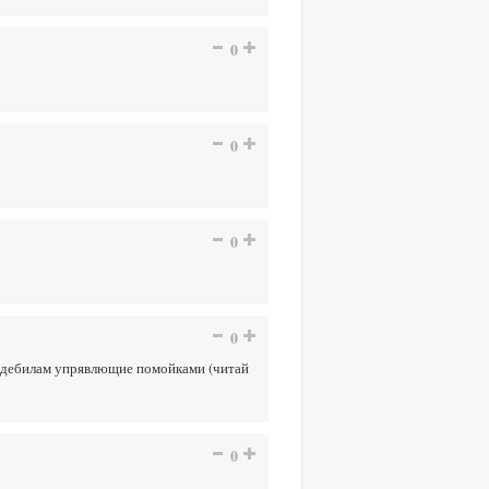
0
0
0
0
 и дебилам упрявлющие помойками (читай
0