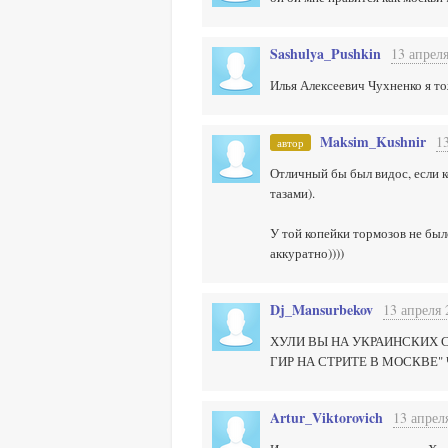
Sashulya_Pushkin
13 апреля
Илья Алексеевич Чухненко я то
Maksim_Kushnir
1
автор
Отличный бы был видос, если 
тазами).
У той копейки тормозов не был
аккуратно))))
Dj_Mansurbekov
13 апреля 
ХУЛИ ВЫ НА УКРАИНСКИХ С
ГИР НА СТРИТЕ В МОСКВЕ"
Artur_Viktorovich
13 апрел