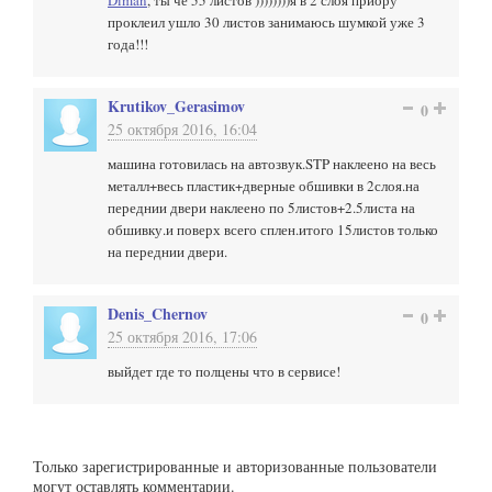
Diman
, ты че 55 листов ))))))))я в 2 слоя приору
проклеил ушло 30 листов занимаюсь шумкой уже 3
года!!!
Krutikov_Gerasimov
0
25 октября 2016, 16:04
машина готовилась на автозвук.STP наклеено на весь
металл+весь пластик+дверные обшивки в 2слоя.на
переднии двери наклеено по 5листов+2.5листа на
обшивку.и поверх всего сплен.итого 15листов только
на переднии двери.
Denis_Chernov
0
25 октября 2016, 17:06
выйдет где то полцены что в сервисе!
Только зарегистрированные и авторизованные пользователи
могут оставлять комментарии.