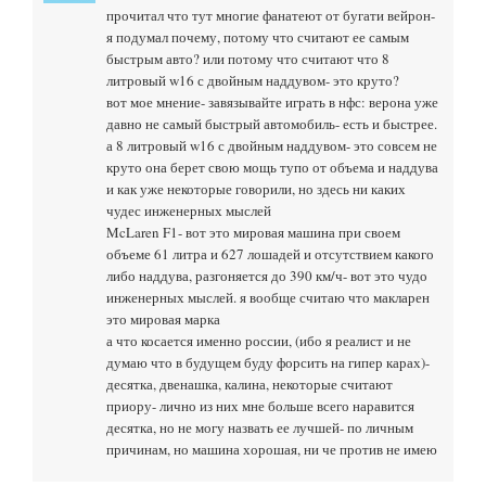
прочитал что тут многие фанатеют от бугати вейрон-
я подумал почему, потому что считают ее самым
быстрым авто? или потому что считают что 8
литровый w16 с двойным наддувом- это круто?
вот мое мнение- завязывайте играть в нфс: верона уже
давно не самый быстрый автомобиль- есть и быстрее.
а 8 литровый w16 с двойным наддувом- это совсем не
круто она берет свою мощь тупо от объема и наддува
и как уже некоторые говорили, но здесь ни каких
чудес инженерных мыслей
McLaren F1- вот это мировая машина при своем
объеме 61 литра и 627 лошадей и отсутствием какого
либо наддува, разгоняется до 390 км/ч- вот это чудо
инженерных мыслей. я вообще считаю что макларен
это мировая марка
а что косается именно россии, (ибо я реалист и не
думаю что в будущем буду форсить на гипер карах)-
десятка, двенашка, калина, некоторые считают
приору- лично из них мне больше всего наравится
десятка, но не могу назвать ее лучшей- по личным
причинам, но машина хорошая, ни че против не имею