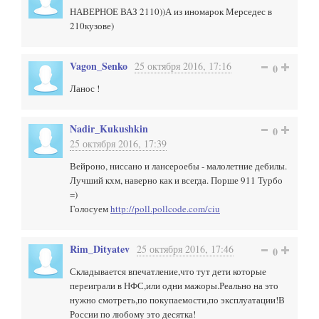
НАВЕРНОЕ ВАЗ 2110))А из иномарок Мерседес в
210кузове)
Vagon_Senko
25 октября 2016, 17:16
0
Ланос !
Nadir_Kukushkin
0
25 октября 2016, 17:39
Вейроно, ниссано и лансероебы - малолетние дебилы.
Лучший кхм, наверно как и всегда. Порше 911 Турбо
=)
Голосуем
http://poll.pollcode.com/ciu
Rim_Dityatev
25 октября 2016, 17:46
0
Складывается впечатление,что тут дети которые
переиграли в НФС,или одни мажоры.Реально на это
нужно смотреть,по покупаемости,по эксплуатации!В
России по любому это десятка!