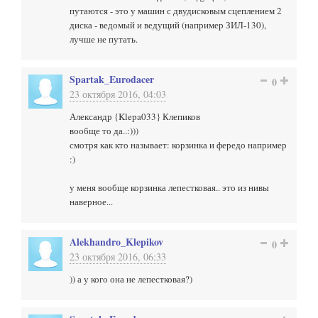
путаются - это у машин с двудисковым сцеплением 2
диска - ведомый и ведущий (например ЗИЛ-130),
лучше не путать.
Spartak_Eurodacer
0
23 октября 2016, 04:03
Александр {Klepa033} Клепиков
вообще то да..:)))
смотря как кто называет: корзинка и фередо например
:)
у меня вообще корзинка лепестковая.. это из нивы
наверное...
Alekhandro_Klepikov
0
23 октября 2016, 06:33
)) а у кого она не лепестковая?)