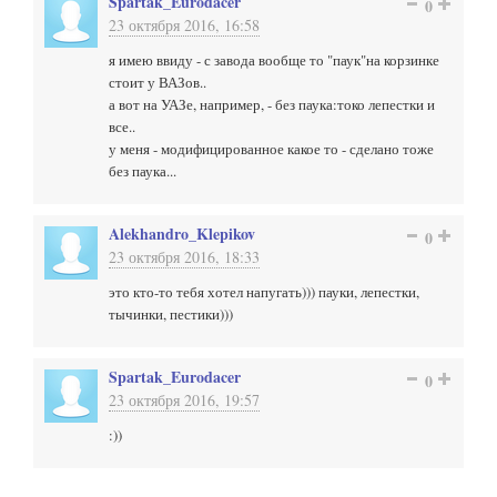
Spartak_Eurodacer
0
23 октября 2016, 16:58
я имею ввиду - с завода вообще то "паук"на корзинке
стоит у ВАЗов..
а вот на УАЗе, например, - без паука:токо лепестки и
все..
у меня - модифицированное какое то - сделано тоже
без паука...
Alekhandro_Klepikov
0
23 октября 2016, 18:33
это кто-то тебя хотел напугать))) пауки, лепестки,
тычинки, пестики)))
Spartak_Eurodacer
0
23 октября 2016, 19:57
:))