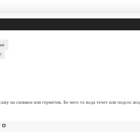
ые
P
сажу на силикон или герметик. Бе него то вода течет или подсос во