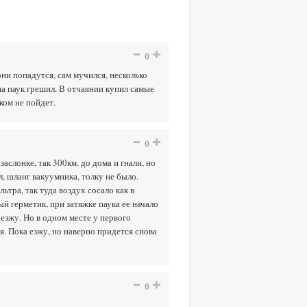
0
они попадутся, сам мучился, несколько
на паук грешил. В отчаянии купил самые
ком не пойдет.
0
аслонке, так 300км. до дома и гнали, но
, шланг вакуумника, толку не было.
тра, так туда воздух сосало как в
й герметик, при затяжке паука ее начало
 езжу. Но в одном месте у первого
я. Пока езжу, но наверно придется снова
0