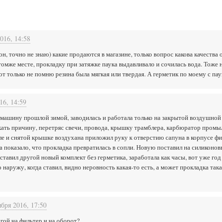
016, 14:58
, точно не знаю) какие продаются в магазине, только вопрос какова качества 
томже месте, прокладку при затяжке паука выдавливало и сочилась вода. Тоже 
от только не помню резина была мягкая или твердая. А герметик по моему с пау
16, 14:59
 машину прошлой зимой, заводилась и работала только на закрытой воздушной з
кать причину, перетряс свечи, провода, крышку трамблера, карбюратор промыл
 и снятой крышке воздухана приложил руку к отверстию сапуна в корпусе филь
 показало, что прокладка превратилась в сопли. Новую поставил на силиконовы
оставил другой новый комплект без герметика, заработала как часы, вот уже год
наружу, когда ставил, видно неровность какая-то есть, а может прокладка така
ября 2016, 17:50
гой на фильтер и на оборот?