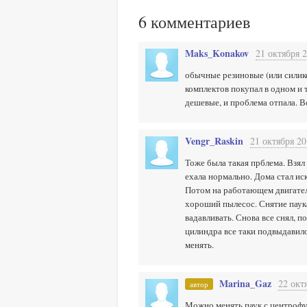
6
комментариев
Maks_Konakov
21 октября 2
обычные резиновые (или силикон
комплектов покупал в одном и 
дешевые, и проблема отпала. В
Vengr_Raskin
21 октября 20
Тоже была такая прблема. Взял
ехала нормально. Дома стал ис
Потом на работающем двигателе
хороший пылесос. Снятие паука
вадавливать. Снова все снял, п
цилиндра все таки подвыдавило 
менять.
Marina_Gaz
22 окт
автор
Можно менять паук с центрофу