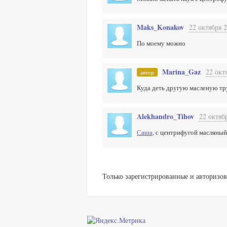
Maks_Konakov
22 октября 2
По моему можно
Marina_Gaz
22 окт
автор
Куда деть другую масленую тр
Alekhandro_Tihov
22 октяб
Саша
, с центрифугой масляный 
Только зарегистрированные и авторизов