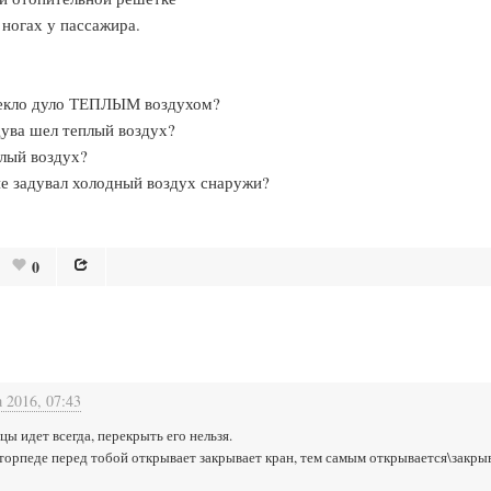
 ногах у пассажира.
 стекло дуло ТЕПЛЫМ воздухом?
бдува шел теплый воздух?
еплый воздух?
 не задувал холодный воздух снаружи?
0
а 2016, 07:43
цы идет всегда, перекрыть его нельзя.
торпеде перед тобой открывает закрывает кран, тем самым открывается\закрыв