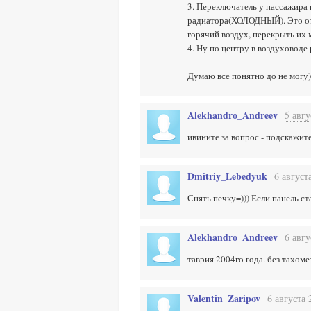
3. Переключатель у пассажира
радиатора(ХОЛОДНЫЙ). Это отно
горячий воздух, перекрыть их
4. Ну по центру в воздуховоде 
Думаю все понятно до не могу)
Alekhandro_Andreev
5 авгу
ивините за вопрос - подскажит
Dmitriy_Lebedyuk
6 август
Снять печку=))) Если панель ст
Alekhandro_Andreev
6 авгу
таврия 2004го года. без тахомет
Valentin_Zaripov
6 августа 