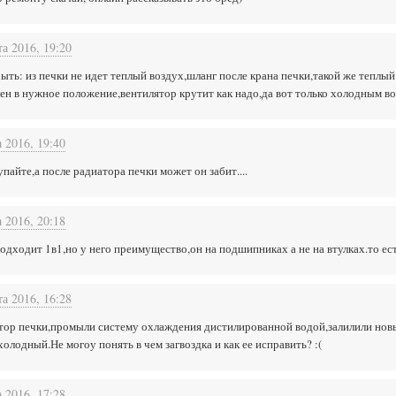
та 2016, 19:20
ыть: из печки не идет теплый воздух,шланг после крана печки,такой же теплый
н в нужное положение,вентилятор крутит как надо,да вот только холодным во
а 2016, 19:40
упайте,а после радиатора печки может он забит....
а 2016, 20:18
одходит 1в1,но у него преимущество,он на подшипниках а не на втулках.то ест
та 2016, 16:28
атор печки,промыли систему охлаждения дистилированной водой,залилили новы
олодный.Не могоу понять в чем загвоздка и как ее исправить? :(
а 2016, 17:28