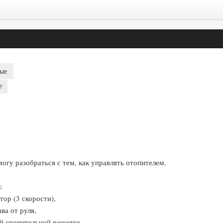
ые
P
 могу разобраться с тем, как управлять отопителем.
:
тор (3 скорости),
ва от руля,
ой отопительной решетке