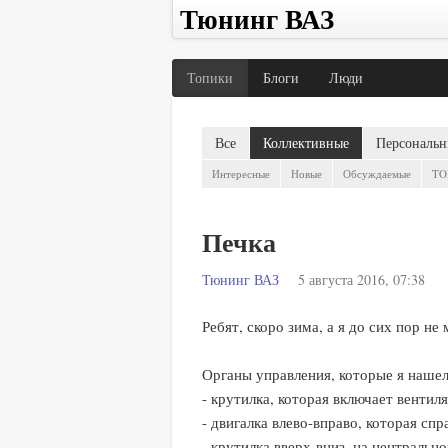
Тюнинг ВАЗ
Топики
Блоги
Люди
Все
Коллективные
Персональн
Интересные
Новые
Обсуждаемые
TO
Печка
Тюнинг ВАЗ
5 августа 2016, 07:38
Ребят, скоро зима, а я до сих пор не
Органы управления, которые я нашел
- крутилка, которая включает вентиля
- двигалка влево-вправо, которая спра
- крутилка вверх-вниз, на центральн