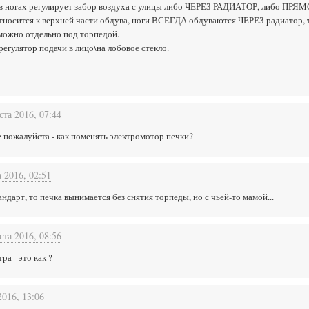
 в ногах регулирует забор воздуха с улицы либо ЧЕРЕЗ РАДИАТОР, либо ПР
сится к верхней части обдува, ноги ВСЕГДА обдуваются ЧЕРЕЗ радиатор, т.е.
 можно отдельно под торпедой.
регулятор подачи в лицо\на лобовое стекло.
ста 2016, 07:44
е пожалуйста - как поменять электромотор печки?
а 2016, 02:51
андарт, то печка вынимается без снятия торпеды, но с чьей-то мамой...
ста 2016, 08:56
ра - это как ?
2016, 13:06