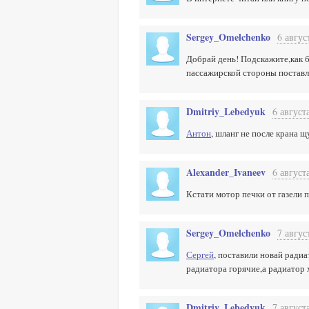
Sergey_Omelchenko
6 авгус
Добрай день! Подскажите,как б
пассажирской стороны поставле
Dmitriy_Lebedyuk
6 август
Антон
, шланг не после крана щ
Alexander_Ivaneev
6 август
Кстати мотор печки от газели п
Sergey_Omelchenko
7 авгус
Сергей
, поставили новай ради
радиатора горячие,а радиатор х
Dmitriy_Lebedyuk
7 август