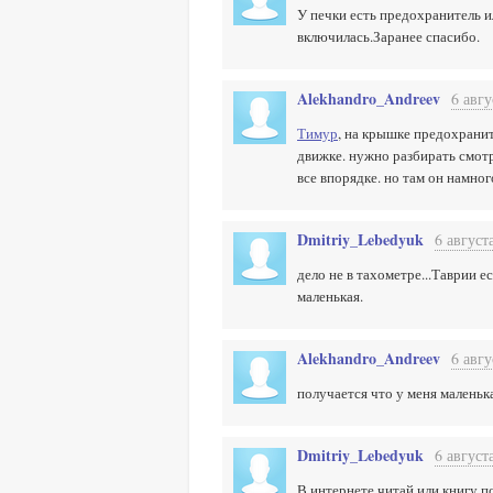
У печки есть предохранитель и
включилась.Заранее спасибо.
Alekhandro_Andreev
6 авгу
Тимур
, на крышке предохранит
движке. нужно разбирать смотрет
все впорядке. но там он намног
Dmitriy_Lebedyuk
6 август
дело не в тахометре...Таврии 
маленькая.
Alekhandro_Andreev
6 авгу
получается что у меня маленька
Dmitriy_Lebedyuk
6 август
В интернете читай или книгу п