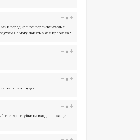
0
 как и перед краном,переключатель с
здухом.Не могу понять в чем проблема?
0
0
ь свистеть не будет.
0
й тосол,патрубки на входе и выходе с