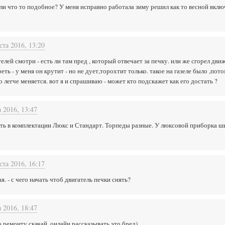
ли что то подобное? У меня исправно работала зиму решил как то весной включ
ста 2016, 13:20
елей смотри - есть ли там пред , который отвечает за печку. или же сгорел дви
ь - у меня он крутит - но не дует,торохтит только. такое на газеле было ,потом
о легче меняется. вот я и спрашиваю - может кто подскажет как его достать ?
а 2016, 13:47
есть в комплектации Люкс и Стандарт. Торпеды разные. У люксовой приборка ш
ста 2016, 16:17
я. - с чего начать чтоб двигатель печки снять?
а 2016, 18:47
о ремонту скачай, онлайн рассказывать это бред)