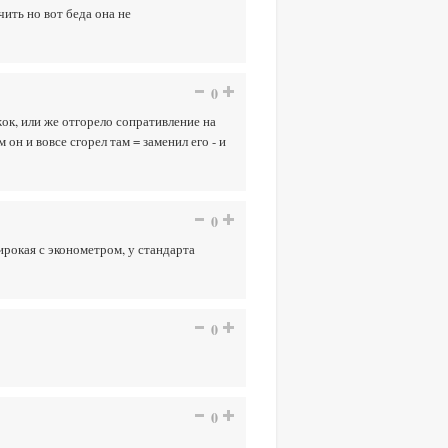
ить но вот беда она не
0
жок, или же отгорело сопративление на
 он и вовсе сгорел там = заменил его - и
0
ирокая с эконометром, у стандарта
0
0