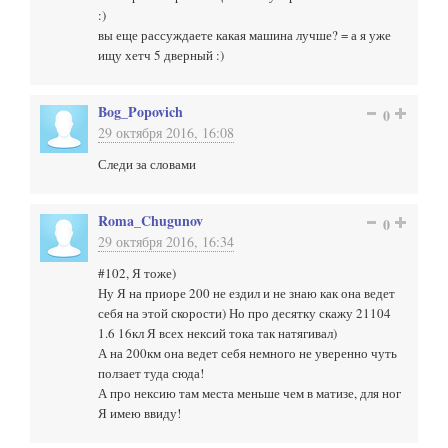
:)
вы еще рассуждаете какая машина лучше? = а я уже
ищу хетч 5 дверный :)
Bog_Popovich
0
29 октября 2016, 16:08
Следи за словами
Roma_Chugunov
0
29 октября 2016, 16:34
#102, Я тоже)
Ну Я на приоре 200 не ездил и не знаю как она ведет
себя на этой скорости) Но про десятку скажу 21104
1.6 16кл Я всех нексий тока так натягивал)
А на 200км она ведет себя немного не уверенно чуть
ползает туда сюда!
А про нексию там места меньше чем в матизе, для ног
Я имею ввиду!