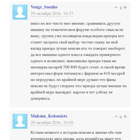
Vengr_Saenko
0
29 октября 2016, 18:37
имхо но вот чисто мое мнение. сравнивать другую
машину на тематическом форуме особого смысла не
вижу. группа уже посвящена владельцам приоры кто
станет засерать свой выбор. честно скажу на мой
взгляд приора лучше нексии кто то говорит наоборот.
да все машины одного класса ожидать примерного
одного и возможно. максималка приора такая же
иномарка кесарей 700 800 будет стоит. в своей время
интересовал форм титаниум с фаршем за 610 кесарей
но передумал. по крайней мере думаю что фаны
нексии не будут спорить что приора лучше внешне по
крайней мере выглядит. кароче я чет узбеку не
доверяюсь.
Maksim_Kolomiets
0
29 октября 2016, 19:10
Кстани немного о истории нексии и лачени обе они
вторпродукт авто прома, хоть ктонибудь знает что