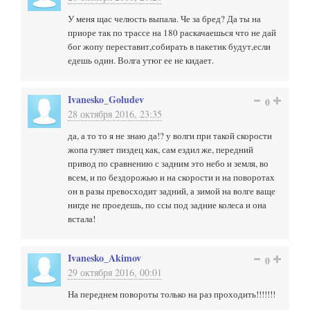
У меня щас челюсть выпала. Че за бред? Да ты на
приоре так по трассе на 180 раскачаешься что не дай
бог жопу переставит,собирать в пакетик будут,если
едешь один. Волга утюг ее не кидает.
Ivanesko_Goludev
0
28 октября 2016, 23:35
да, а то то я не знаю да!? у волги при такой скорости
жопа гуляет пиздец как, сам ездил же, передний
привод по сравнению с задним это небо и земля, во
всем, и по бездорожью и на скорости и на поворотах
он в разы превосходит задний, а зимой на волге ваще
нигде не проедешь, по ссы под задние колеса и она
встала!
Ivanesko_Akimov
0
29 октября 2016, 00:01
На переднем повороты только на раз проходить!!!!!!!