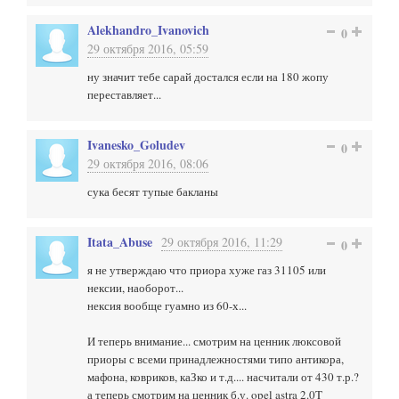
Alekhandro_Ivanovich
0
29 октября 2016, 05:59
ну значит тебе сарай достался если на 180 жопу
переставляет...
Ivanesko_Goludev
0
29 октября 2016, 08:06
сука бесят тупые бакланы
Itata_Abuse
29 октября 2016, 11:29
0
я не утверждаю что приора хуже газ 31105 или
нексии, наоборот...
нексия вообще гуамно из 60-х...
И теперь внимание... смотрим на ценник люксовой
приоры с всеми принадлежностями типо антикора,
мафона, ковриков, каЗко и т.д.... насчитали от 430 т.р.?
а теперь смотрим на ценник б.у. opel astra 2.0T