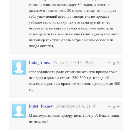
такое нексия это опель кадет 80 годов, и лачети с
двиглом от опеля тоже 80 годов потому что ни один
себя уважающий автопроизводитель не продаст
узбекам свою новинку, так что сами думайте что
берете я бы не взял ни нексю и темболее лачети, за
такие деньги как лачети можно купит куда лучше авто
например как туже опель астра в новом кузове или
шкода октавия,
Itata_Abuse
29 октября 2016, 19:58
0
справедливости ради стоит сказать, что приора тоже
не идеал и должна стоить 280-300 т.р. в средней
комплектации. а на практике люксовые доходят до 400
т.р.
Fidel_Tokaev
29 октября 2016, 21:05
0
Максимум за люкс приору цена 250т.р. А Нексия ваще
не машина!