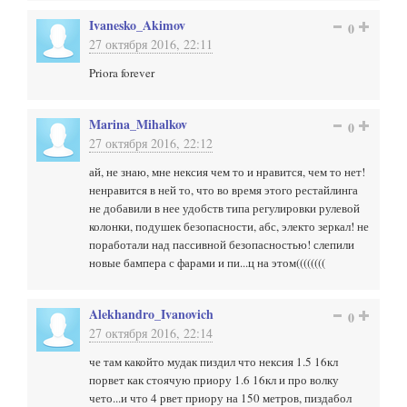
Ivanesko_Akimov
0
27 октября 2016, 22:11
Priora forever
Marina_Mihalkov
0
27 октября 2016, 22:12
ай, не знаю, мне нексия чем то и нравится, чем то нет!
ненравится в ней то, что во время этого рестайлинга
не добавили в нее удобств типа регулировки рулевой
колонки, подушек безопасности, абс, электо зеркал! не
поработали над пассивной безопасностью! слепили
новые бампера с фарами и пи...ц на этом((((((((
Alekhandro_Ivanovich
0
27 октября 2016, 22:14
че там какойто мудак пиздил что нексия 1.5 16кл
порвет как стоячую приору 1.6 16кл и про волку
чето...и что 4 рвет приору на 150 метров, пиздабол