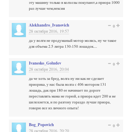
эту машину только в колхозы покупают,а приора 1000
раз лучше чем,нексия
Alekhandro_Ivanovich
0
28 октября 2016, 19:57
да у волги не продуманый мотор молясь, ну че такое
для объема 2.5 литра 130-150 лошадок....
Ivanesko_Goludev
0
28 октября 2016, 20:04
да че хоть за бред, волга ну ни как не сделает
приорика, у нас была волга с 406 мотором 131
лошадь, дак при 180 ее начинает по дороге
переставлять мама не горюй, а приора идет 200 и не
шелохнется, и по разгону гораздо лучше приора,
говорю все из личного опыта!
Bog_Popovich
0
28 октября 2016, 20:20