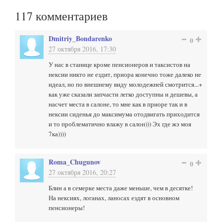
117
комментариев
Dmitriy_Bondarenko
0
27 октября 2016, 17:30
У нас в станице кроме пенсионеров и таксистов на
нексии никто не ездит, приора конечно тоже далеко не
идеал, но по внешнему виду молодежней смотрится...+
как уже сказали запчасти легко доступны и дешевы, а
насчет места в салоне, то мне как в приоре так и в
нексии сиденья до максимума отодвигать приходится
и то проблематично влажу в салон))) Эх где жэ моя
7ка))))
Roma_Chugunov
0
27 октября 2016, 20:27
Блин а в семерке места даже меньше, чем в десятке!
На нексиях, логанах, ланосах ездят в основном
пенсионеры!