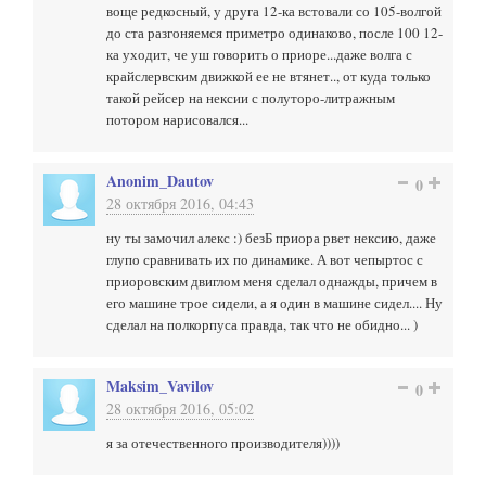
воще редкосный, у друга 12-ка встовали со 105-волгой
до ста разгоняемся приметро одинаково, после 100 12-
ка уходит, че уш говорить о приоре...даже волга с
крайслервским движкой ее не втянет.., от куда только
такой рейсер на нексии с полуторо-литражным
потором нарисовался...
Anonim_Dautov
0
28 октября 2016, 04:43
ну ты замочил алекс :) безБ приора рвет нексию, даже
глупо сравнивать их по динамике. А вот чепыртос с
приоровским двиглом меня сделал однажды, причем в
его машине трое сидели, а я один в машине сидел.... Ну
сделал на полкорпуса правда, так что не обидно... )
Maksim_Vavilov
0
28 октября 2016, 05:02
я за отечественного производителя))))