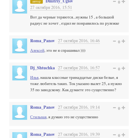
Dmitriy_Uglov
автор
0
27 октября 2016, 15:51
Вот да черные теряются...нужны 15 , а большой
радиус не хочет , ездил не понравилось по рулежке
Roma_Panov
27 октября 2016, 16:46
0
Алексей
, это не я спрашивал ))))
Dj_Shtuchka
27 октября 2016, 16:57
0
Илья
, нашла классные тринадцатые диски белые, я
тоже любитель таких. Ток указано вылет 25, а нужно
35 по заводскому. Как думаете это существенно?
Roma_Panov
27 октября 2016, 19:14
0
Стильная
, я думаю это не существенно
Roma_Panov
27 октября 2016, 19:39
0