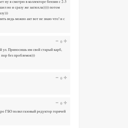
ает ну я смотрю в коллекторе бензин с 2-3
шел но и сразу же заглохла))))) потом
зу)))
ть ведь можно акт вот не знаю что! и с
0
ой ул. Приносишь им свой старый карб,
 пор без проблемов)))
0
0
 про ГБО полил газовый редуктор горячей