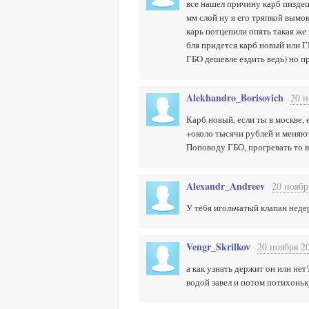
все нашел причину карб пиздец 
мм слой ну я его тряпкой вымок
карь потцепили опять такая же х
бля придется карб новый или Г
ГБО дешевле ездить ведь) но п
Alekhandro_Borisovich
20 н
Карб новый, если ты в москве,
+около тысячи рублей и меняют
Поповоду ГБО, прогревать то вс
Alexandr_Andreev
20 ноябр
У тебя игольчатый клапан неде
Vengr_Skrilkov
20 ноября 20
а как узнать держит он или не
водой завел и потом потихоньку