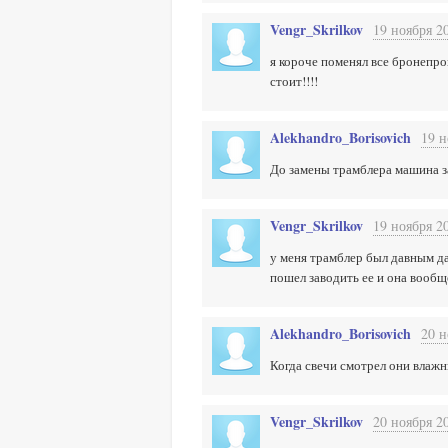
Vengr_Skrilkov
19 ноября 20
я короче поменял все бронепро
стоит!!!!
Alekhandro_Borisovich
19 н
До замены трамблера машина з
Vengr_Skrilkov
19 ноября 20
у меня трамблер был давным д
пошел заводить ее и она вообщ
Alekhandro_Borisovich
20 н
Когда свечи смотрел они влажн
Vengr_Skrilkov
20 ноября 20