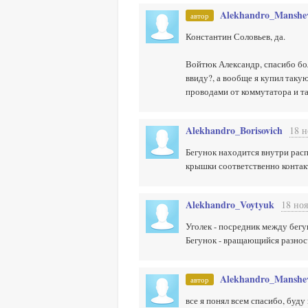
Alekhandro_Manshe
автор
Константин Соловьев, да.
Войтюк Александр, спасибо бол
ввиду?, а вообще я купил такую
проводами от коммутатора и та
Alekhandro_Borisovich
18 н
Бегунок находится внутри рас
крышки соответственно контак
Alekhandro_Voytyuk
18 ноя
Уголек - посредник между бег
Бегунок - вращающийся разнос
Alekhandro_Manshe
автор
все я понял всем спасибо, буду