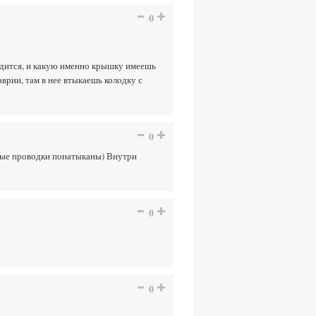
0
аходится, и какую именно крышку имеешь
аврии, там в нее втыкаешь колодку с
0
тные проводки понатыканы) Внутри
0
0