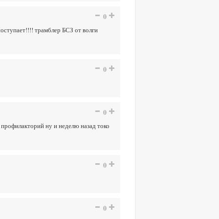
0
оступает!!!! трамблер БСЗ от волги
0
0
 профилакторий ну и неделю назад токо
0
0