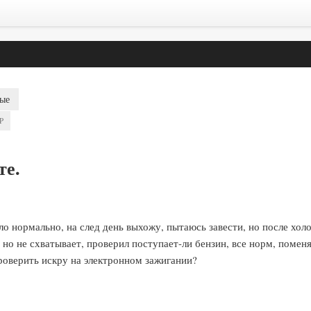
ые
P
те.
ло нормально, на след день выхожу, пытаюсь завести, но после холо
 но не схватывает, проверил поступает-ли бензин, все норм, помен
роверить искру на электронном зажигании?