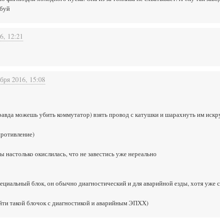
обуй
6, 12:21
бря 2016, 15:08
равда можешь убить коммутатор) взять провод с катушки и шарахнуть им искр
противление)
ы настолько окислилась, что не завестись уже нереально
ециальный блок, он обычно диагностический и для аварийной езды, хотя уже с
айти такой блочок с диагностикой и аварийным ЭПХХ)