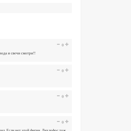
0
вода и свечи смотри!!
0
0
0
дил. Если нет этой фигни. Дихлофос тож