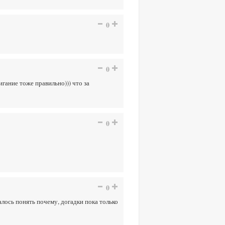
0
0
игание тоже правильно))) что за
0
0
алось понять почему, догадки пока только