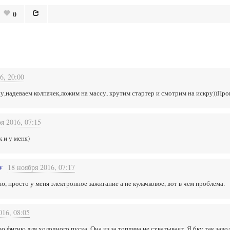
0
6, 20:00
у,надеваем колпачек,ложим на массу, крутим стартер и смотрим на искру))Про
я 2016, 07:15
к и у меня)
v
18 ноября 2016, 07:17
ю, просто у меня электронное зажигание а не кулачковое, вот в чем проблема.
016, 08:05
 фигню,для холодного пуска. Она из за топлива не схватывает. Я 6ку так заво