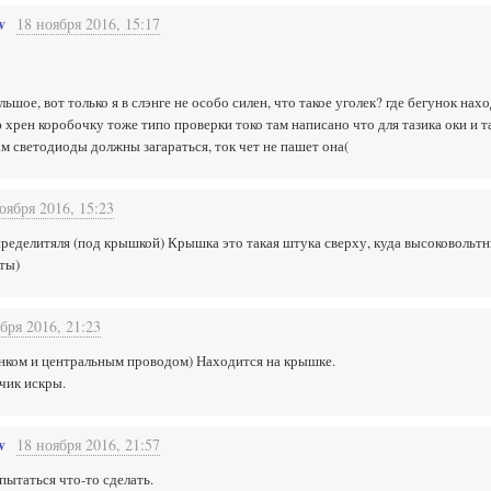
v
18 ноября 2016, 15:17
ьшое, вот только я в слэнге не особо силен, что такое уголек? где бегунок н
 хрен коробочку тоже типо проверки токо там написано что для тазика оки и т
м светодиоды должны загараться, ток чет не пашет она(
оября 2016, 15:23
пределитяля (под крышкой) Крышка это такая штука сверху, куда высоковоль
ты)
бря 2016, 21:23
унком и центральным проводом) Находится на крышке.
чик искры.
v
18 ноября 2016, 21:57
 пытаться что-то сделать.