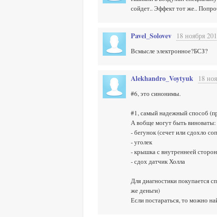
сойдет.. Эффект тот же.. Попр
Pavel_Solovev
18 ноября 201
Всмысле электронное?БСЗ?
Alekhandro_Voytyuk
18 ноя
#6, это синонимы.
#1, самый надежный способ (п
А вобще могут быть виноваты:
- бегунок (сечет или сдохло со
- уголек
- крышка с внутреннеей сторон
- сдох датчик Холла
Для диагностики покупается сп
же деньги)
Если постараться, то можно н