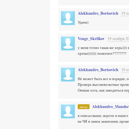
Alekhandro_Borisovich
19 н
Удачи)
Vengr_Skrilkov
19 ноября 20
у меня точно такая же херь))))
хрень(((((((( помогите????????
Alekhandro_Borisovich
19 н
Не может быть все в порядке, е
Проверь высоковольтные пров
Опиши хоть, как заводиться пе
Alekhandro_Manshe
автор
я описал выше, короче я нашел 
на ЧЯ и замок зажигания, пров