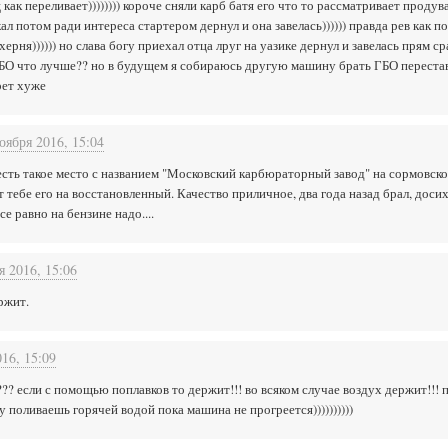
как переливает)))))))) короче сняли карб батя его что то рассматривает продув
ал потом ради интереса стартером дернул и она завелась)))))) правда рев как по
ерня)))))) но слава богу приехал отца лруг на уазике дернул и завелась прям сра
БО что лучше?? но в будущем я собираюсь другую машину брать ГБО перестави
рет хуже
оября 2016, 15:04
 есть такое место с названием "Московский карбюраторный завод" на сормовск
 тебе его на восстановленный. Качество приличное, два года назад брал, досих
е равно на бензине надо....
я 2016, 15:06
ржит.
16, 15:09
т??? если с помощью поплавков то держит!!! во всяком случае воздух держит!!!
 поливаешь горячей водой пока машина не прогреется))))))))))