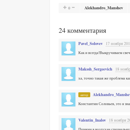
Alekhandro_Manshev
0
24
комментария
Pavel_Solovev
17 ноября 201
Как и всегда!Выкручиваем свеч
Makssh_Sergeevich
18 ноябр
ха, точно такая же проблема ка
Alekhandro_Manshe
автор
Константин Соловьев, это я зна
Valentin_Inalov
18 ноября 2
Пшикни в воздухан специальную