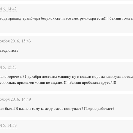
16, 14:42
вода крышку трамблера бегунок свечи все смотрел искра есть!!!! бензин тоже п
оября 2016, 15:43
аводилась?
16, 15:53
авно короче я 31 декабря поставил машину ну и пошли морозы каникулы потом
е никаких признаков жизни не выдают!!!! Бензин пробовали другой!!!
оября 2016, 14:49
ые были?В плане в саму камеру смесь поступает? Подсос работает?
16, 14:59