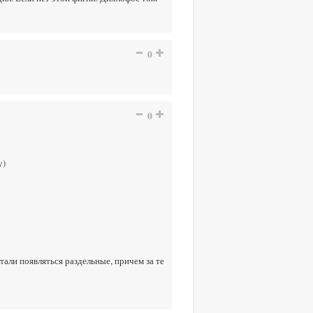
0
0
у)
тали появляться раздельные, причем за те