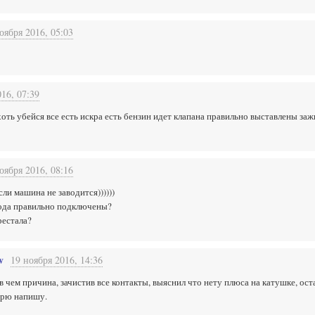
оября 2016, 05:03
16, 07:39
 хоть убейся все есть искра есть бензин идет клапана правильно выставлены заж
оября 2016, 08:16
сли машина не заводится))))))
ода правильно подключены?
рестала?
v
19 ноября 2016, 14:36
в чем причина, зачистив все контакты, выяснил что нету плюса на катушке, ост
ерю напишу.