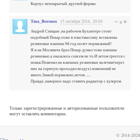
Корпус непокрытый, круглой формы
Tma_Boronos
15 октября 2016, 20:04
0
Андрей Спицын ,на рабочем Бухантере стоит
подобный Пекар,тоже в пластмассину вставлены
резиновые клапана.9й год-полет нормальный!
Я и на Москвича брал Пекар думал тоже клапана
резиновые,а оказалось совсем не то.И летом греется с
новья.Поменял на клапанах резиновые колечки(через
них на горячую проходил воздух)-изменений не
много.Зимой нормально,летом ......
Правда ,наверное надо ставить радиатор с кулером.
Только зарегистрированные и авторизованные пользователи
могут оставлять комментарии.
© 2014-2024