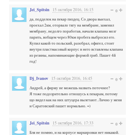
Jei_Spitsin
15 октября 2016, 16:15
0
да, подделок на пекар пиздец. Со двора выехал,
проехал 2км, оторвало тягу на мембране, заменил
мембрану, недолго поработав, начали клапана мозг
парить, вобщем через 80км пробега выбросил его.
Купил какой-то польский, разобрал, офигел, стоит
внутри пластмасовый корпус в него вставлены клапана
из резины, напоминающие формой гриб. Пашет 4й
год!
Dj_Ivanov
15 октября 2016, 16:45
0
Андрей, а фирму не можешь назвать поточнее?
Я тоже подозрительно отношусь к пекарам, потому
що видел как на них штуцера вылетают. Лично у меня
и Саратовский пашет нормально. =)
Jei_Spitsin
15 октября 2016, 17:33
0
Бля не помню, и на корпусе маркировки нет никакой.