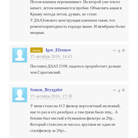
Потом клапана перекашивает. На второй уже плохо
качает, летом начинаются пробки. Объяснять какая в
Крыму погода летом, думаю, не стоит.
У ДААЗовского конструкция клапанов такая, что
ремонтопригодность гораздо выше. И мембрана более
мощная.
Igor_Efremov
автор
0
15 октября 2016, 14:43
Поставил ДААЗ 2108, надеюсь проработает дольше
чем Саратовский.
Semen_Bryzgalov
0
15 октября 2016, 15:30
У меня стоял на 412 фильтр вертолетный железный,
как то раз я его разобрал, а там грязи было ппц... А
бензин был чистый в бумажном фильтре за 20р...
Который стоял после насоса, круглым не один не
стал(фильтр за 20р)...