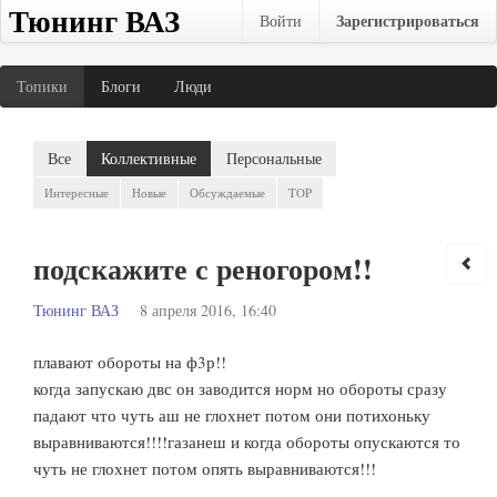
Тюнинг ВАЗ
Зарегистрироваться
Войти
Топики
Блоги
Люди
Все
Коллективные
Персональные
Интересные
Новые
Обсуждаемые
TOP
подскажите с реногором!!
Тюнинг ВАЗ
8 апреля 2016, 16:40
плавают обороты на ф3р!!
когда запускаю двс он заводится норм но обороты сразу
падают что чуть аш не глохнет потом они потихоньку
выравниваются!!!!газанеш и когда обороты опускаются то
чуть не глохнет потом опять выравниваются!!!