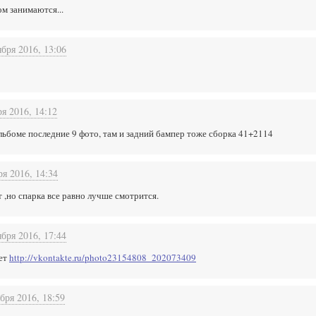
ом занимаются...
ября 2016, 13:06
ря 2016, 14:12
льбоме последние 9 фото, там и задний бампер тоже сборка 41+2114
ря 2016, 14:34
 ,но спарка все равно лучше смотрится.
ября 2016, 17:44
дет
http://vkontakte.ru/photo23154808_202073409
бря 2016, 18:59