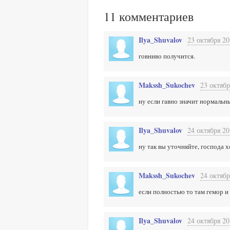
11
комментариев
Ilya_Shuvalov
23 октября 20
говниво получится.
Makssh_Sukochev
23 октябр
ну если гавно значит нормальны
Ilya_Shuvalov
24 октября 20
ну так вы уточняйте, господа 
Makssh_Sukochev
24 октябр
если полностью то там гемор и 
Ilya_Shuvalov
24 октября 20