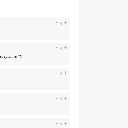
0
0
ивотуманки )??
0
0
0