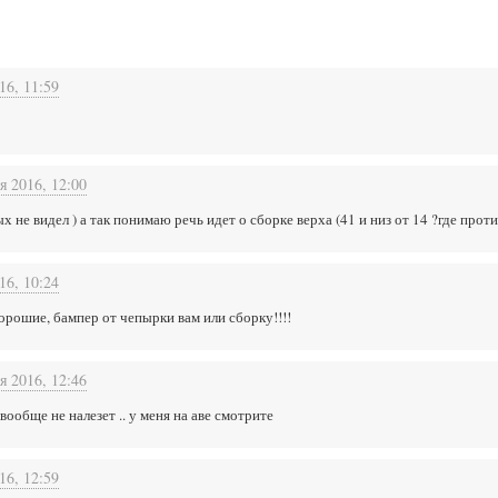
16, 11:59
я 2016, 12:00
х не видел ) а так понимаю речь идет о сборке верха (41 и низ от 14 ?где прот
16, 10:24
хорошие, бампер от чепырки вам или сборку!!!!
я 2016, 12:46
вообще не налезет .. у меня на аве смотрите
16, 12:59