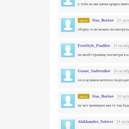
у тебя на аве качки армреслинг
Stas_Borisov
24 окт
автор
сборку если можно посмотреть
FreeStyle_Panfilov
24 октяб
на моей странице посмотри в а
Gesser_Sadovnikov
24 октяб
он и целиком неплохо подходит
Stas_Borisov
24 окт
автор
ну вот примерно как то так бу
Alekhandro_Solovev
24 октя