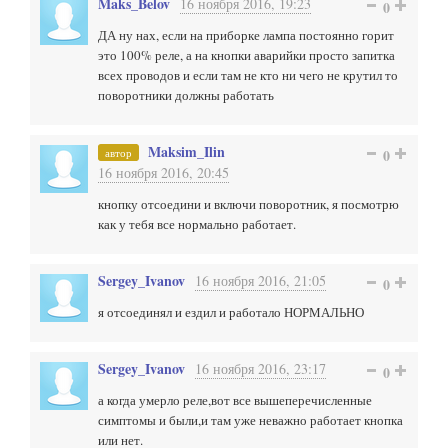
Maks_Belov
16 ноября 2016, 19:23
0
ДА ну нах, если на приборке лампа постоянно горит
это 100% реле, а на кнопки аварийки просто запитка
всех проводов и если там не кто ни чего не крутил то
поворотники должны работать
Maksim_Ilin
автор
0
16 ноября 2016, 20:45
кнопку отсоедини и включи поворотник, я посмотрю
как у тебя все нормально работает.
Sergey_Ivanov
16 ноября 2016, 21:05
0
я отсоединял и ездил и работало НОРМАЛЬНО
Sergey_Ivanov
16 ноября 2016, 23:17
0
а когда умерло реле,вот все вышеперечисленные
симптомы и были,и там уже неважно работает кнопка
или нет.