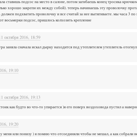
чала ставишь подсос на место в салоне, потом загибаешь конец тросика крючко
ько хорошо закрепи их между собой). теперь начинаешь эту проволочку протал
должен подхватить проволочку и все считай за нее вытягиваете. мы часа 3 по 
от восьмерки подсос, пришлось колхозить крепление
11 октября 2016, 18:59
ура заняла сначала искал дырку находится под утеплителем утеплитель отогнул
016, 19:10
11 октября 2016, 19:13
 стоик как будто во что-то упирается )я его поверх воздоховода пустил а навер
016, 19:20
 у меня или понизу ) я помню что отсоединяли чтобы не мешал, а как собрали 