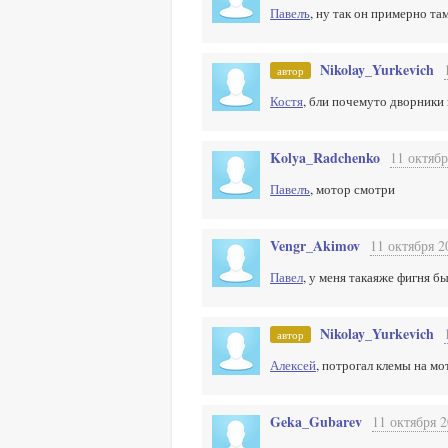
Павелъ
, ну так он примерно та
Nikolay_Yurkevich
автор
Костя
, бли почемуто дворники
Kolya_Radchenko
11 октябр
Павелъ
, мотор смотри
Vengr_Akimov
11 октября 2
Павел
, у меня такаяже фигня б
Nikolay_Yurkevich
автор
Алексей
, потрогал клемы на мо
Geka_Gubarev
11 октября 2