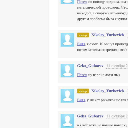
Павел
, по поводу подсоса. сна
металлической проволочкой(тол
выходит, а снаружи кто-нибудь 
другом проблема была я купил 
Nikolay_Yurkevich
автор
Витя
, я около 10 минут процед
потом затолказ закрепил и все)
Geka_Gubarev
11 октября 2
Павел
, ну короче лохи мы)
Nikolay_Yurkevich
автор
Витя
, у мя чет рычажок не так
Geka_Gubarev
11 октября 2
а я чет тоже не помню поверху