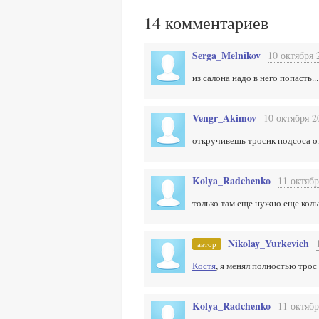
14
комментариев
Serga_Melnikov
10 октября 
из салона надо в него попасть...
Vengr_Akimov
10 октября 2
откручивешь тросик подсоса от
Kolya_Radchenko
11 октябр
только там еще нужно еще коль
Nikolay_Yurkevich
автор
Костя
, я менял полностью трос
Kolya_Radchenko
11 октябр