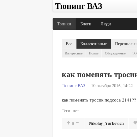
Тюнинг ВАЗ
Топики
Блоги
Люди
Все
Коллективные
Персональн
Интересные
Новые
Обсуждаемые
TO
как поменять тросик
Тюнинг ВАЗ
10 октября 2016, 14:22
как поменять тросик подсоса 2141?? 
Теги:
нет
Nikolay_Yurkevich
0