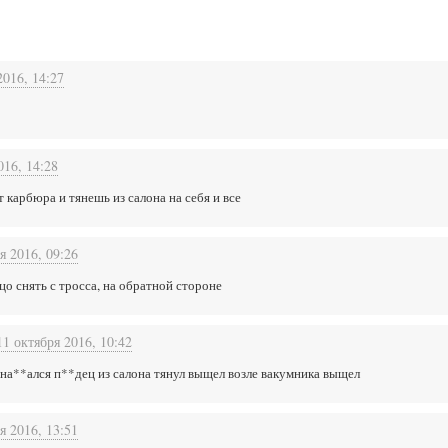
2016, 14:27
016, 14:28
 карбюра и тянешь из салона на себя и все
я 2016, 09:26
цо снять с тросса, на обратной стороне
11 октября 2016, 10:42
 на**ался п**дец из салона тянул выщел возле вакумника выщел
я 2016, 13:51