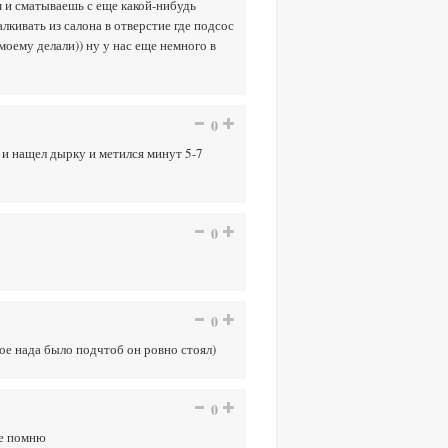
м и сматываешь с еще какой-нибудь
кивать из салона в отверстие где подсос
моему делали)) ну у нас еще немного в
0
 и нащел дырку и метился минут 5-7
0
0
ное нада было подчтоб он ровно стоял)
0
не помню