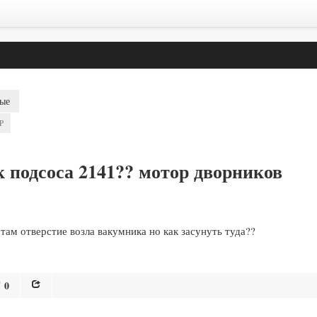
ые
P
 подсоса 2141?? мотор дворников
там отверстие возла вакумника но как засунуть туда??
0