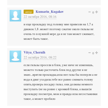
Kumarin_Kugakov
автор
0
22 октября 2016, 08:16
и еще прокладку под головку мне привезли на 1,7 а
движок 1,8 .может поэтому сжатие около гильзы не
очень то в нужной мере да и не там может сжимает,
может быть такое.
Vitya_Chernih
0
22 октября 2016, 08:22
если гильзы просели в блок, уже ниче не изменишь,
можето только расточить блок под другие я не
знаю...врятли прокладка,изза нее газы бы поперли а не
вода в двиг уходила.тебе все равно снимать голову
опять,проверь посадку гильз, они должны немного
выступать (не на ровне с кромкой блока, а выше)и
прокладку посмотри, мож и правда изза несостыковки
такое, а может пробило