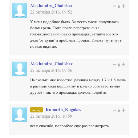
Alekhandro_Chalishev
0
22 октября 2016, 09:52
У меня подобное было. За место масла получилась
белая хрень. Тоже после перегрева.снял
голову,поставил новую прокладку, затянул все это
дело 'от души' и проблема прошла. Голову чуть чуть
повело видимо.
Alekhandro_Chalishev
0
22 октября 2016, 09:56
На сколько мне известно, разница между 1.7 и 1.8 лишь
в разнице хода поршня(ну и колено соответственно
другое) .так что прокладка должна подойти.
Kumarin_Kugakov
автор
0
22 октября 2016, 10:59
всем спасибо, попробую еще раз посмотреть.