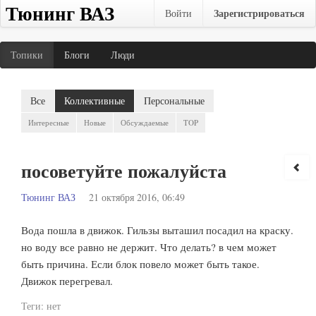
Тюнинг ВАЗ
Зарегистрироваться
Войти
Топики
Блоги
Люди
Все
Коллективные
Персональные
Интересные
Новые
Обсуждаемые
TOP
посоветуйте пожалуйста
Тюнинг ВАЗ
21 октября 2016, 06:49
Вода пошла в движок. Гильзы выташил посадил на краску.
но воду все равно не держит. Что делать? в чем может
быть причина. Если блок повело может быть такое.
Движок перегревал.
Теги:
нет