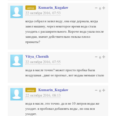
Kumarin_Kugakov
автор
0
22 октября 2016, 07:53
когда собрал и залил воду, она еще держала, когда
завел машину, через некоторое время вода стала
уходить с расширительного. Короче вода ушла после
заводки, значит действительно гильзы плохо
прижаты?
Vitya_Chernih
0
22 октября 2016, 07:55
вода в масле точно? может просто пробка была
воздушная , двиг ее прогнал , вот водаы меньше стало
Kumarin_Kugakov
автор
0
22 октября 2016, 08:13
вода в масле, это точно. да и не 10 литров воды же
уходит. я пробовал добавлять воды , но она вся
уходит.