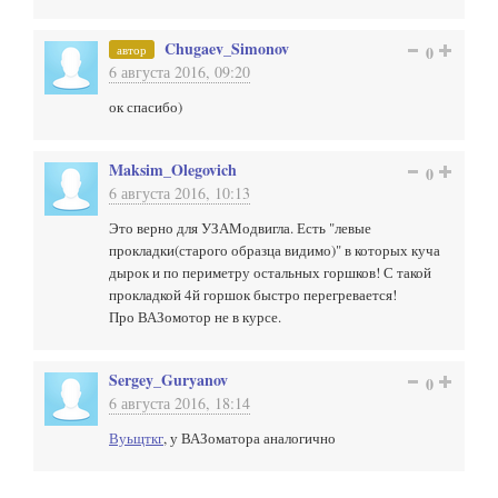
Chugaev_Simonov
автор
0
6 августа 2016, 09:20
ок спасибо)
Maksim_Olegovich
0
6 августа 2016, 10:13
Это верно для УЗАМодвигла. Есть "левые
прокладки(старого образца видимо)" в которых куча
дырок и по периметру остальных горшков! С такой
прокладкой 4й горшок быстро перегревается!
Про ВАЗомотор не в курсе.
Sergey_Guryanov
0
6 августа 2016, 18:14
Вуьщткг
, у ВАЗоматора аналогично