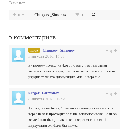
Теги:
нет
Chugaev_Simonov
0
0
5
комментариев
Chugaev_Simonov
автор
0
5 августа 2016, 15:31
ну почему только на 4,это потому что там самая
высокая температура,а вот почему не на всех так,и не
ухудшает ли это циркуляцию мне интересно
Sergey_Guryanov
0
6 августа 2016, 08:49
Так и должно быть, 4 самый теплонагруженный, вот
через него и проходит больше теплоносителя. Если бы
везде были бы одинаковые отверстия то около 4
циркуляция ож была бы ниже..