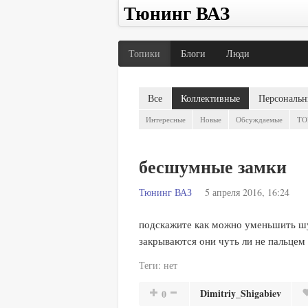
Тюнинг ВАЗ
Топики
Блоги
Люди
Все
Коллективные
Персональн
Интересные
Новые
Обсуждаемые
TO
бесшумные замки
Тюнинг ВАЗ
5 апреля 2016, 16:24
подскажите как можно уменьшить шум
закрываются они чуть ли не пальцем 
Теги:
нет
Dimitriy_Shigabiev
0