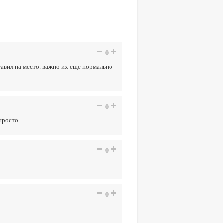
0
тавил на место. важно их еще нормально
0
просто
0
0