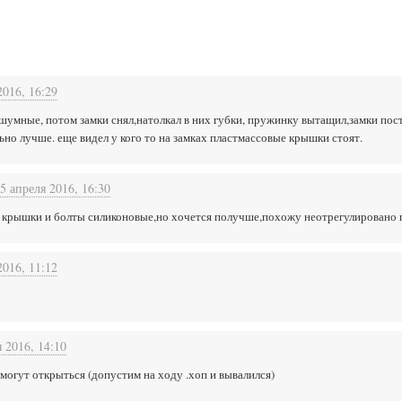
2016, 16:29
сшумные, потом замки снял,натолкал в них губки, пружинку вытащил,замки пос
льно лучше. еще видел у кого то на замках пластмассовые крышки стоят.
5 апреля 2016, 16:30
е крышки и болты силиконовые,но хочется получше,похожу неотрегулировано 
2016, 11:12
я 2016, 14:10
могут открыться (допустим на ходу .хоп и вывалился)