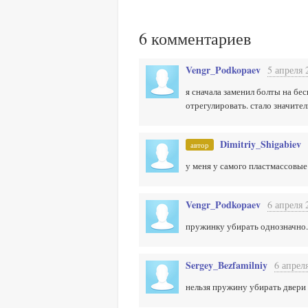
6
комментариев
Vengr_Podkopaev
5 апреля 
я сначала заменил болты на бе
отрегулировать. стало значите
Dimitriy_Shigabiev
автор
у меня у самого пластмассовы
Vengr_Podkopaev
6 апреля 
пружинку убирать однозначно.
Sergey_Bezfamilniy
6 апрел
нельзя пружину убирать двери 