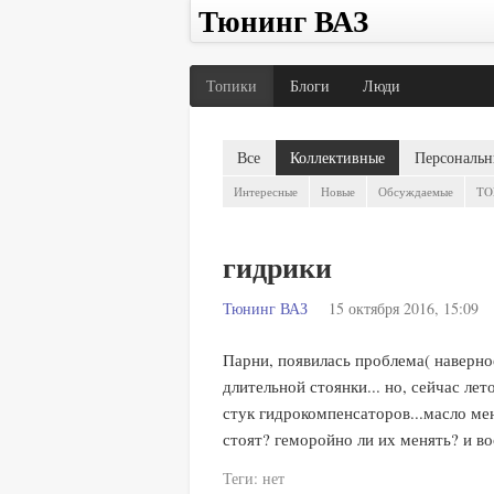
Тюнинг ВАЗ
Топики
Блоги
Люди
Все
Коллективные
Персональн
Интересные
Новые
Обсуждаемые
TO
гидрики
Тюнинг ВАЗ
15 октября 2016, 15:09
Парни, появилась проблема( наверное
длительной стоянки... но, сейчас ле
стук гидрокомпенсаторов...масло мен
стоят? геморойно ли их менять? и во
Теги:
нет