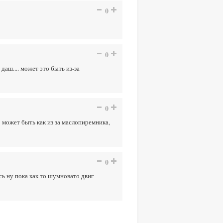
0
0
даш.... может это быть из-за
0
о может быть как из за маслопиремника,
0
сь ну пока как то шумновато двиг