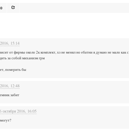
0
2016, 15:14
висит от фирмы около 2к комплект, хз не менял но ебатни я думаю не мало как 
щить за собой миханизм грм
ает, померить бы
2016, 12:48
ремник забит
6 октября 2016, 16:05
 могут?