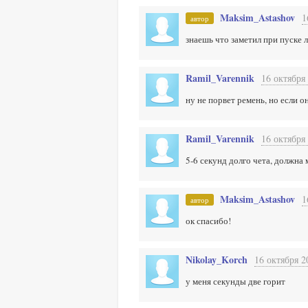
Maksim_Astashov
1
автор
знаешь что заметил при пуске л
Ramil_Varennik
16 октября 
ну не порвет ремень, но если 
Ramil_Varennik
16 октября 
5-6 секунд долго чета, должна
Maksim_Astashov
1
автор
ок спасибо!
Nikolay_Korch
16 октября 2
у меня секунды две горит