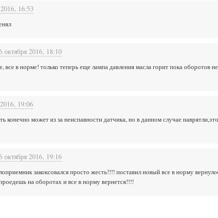
 2016, 16:53
енял
6 октября 2016, 18:10
, все в норме! только теперь еще лампа давления масла горит пока оборотов не 
2016, 19:06
еть конечно может из за неиспавности датчика, но в данном случае наврятли,эт
6 октября 2016, 19:16
слоприемник закоксовался просто жесть!!!! поставил новый все в норму вернуло
 проедешь на оборотах и все в норму вернется!!!!