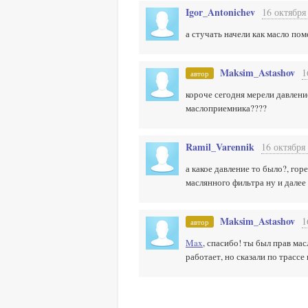
Igor_Antonichev
16 октября
а стучать начели как масло пом
Maksim_Astashov
1
автор
короче сегодня мерели давление
маслоприемника????
Ramil_Varennik
16 октября 
а какое давление то было?, гор
маслянного фильтра ну и далее
Maksim_Astashov
1
автор
Max
, спасибо! ты был прав ма
работает, но сказали по трассе