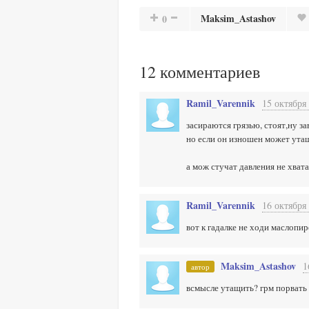
Maksim_Astashov
0
12
комментариев
Ramil_Varennik
15 октября 
засираются грязью, стоят,ну за
но если он изношен может ута
а мож стучат давления не хват
Ramil_Varennik
16 октября 
вот к гадалке не ходи маслопи
Maksim_Astashov
1
автор
всмысле утащить? грм порвать