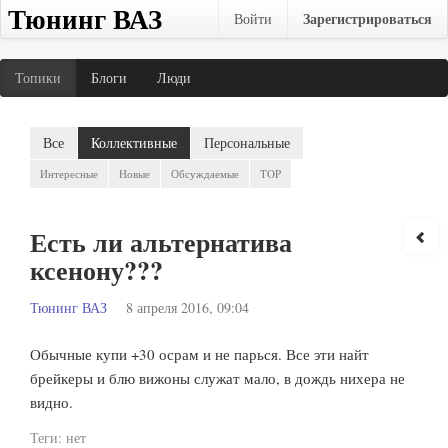
Тюнинг ВАЗ
Зарегистрироваться
Войти
Топики
Блоги
Люди
Все
Коллективные
Персональные
Интересные
Новые
Обсуждаемые
TOP
Есть ли альтернатива
ксенону???
Тюнинг ВАЗ
8 апреля 2016, 09:04
Обычные купи +30 осрам и не парься. Все эти найт
брейкеры и блю вижоны служат мало, в дождь нихера не
видно.
Теги:
нет