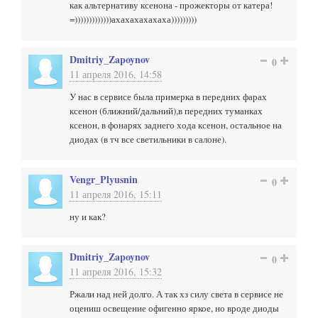
как альтернативу ксенона - прожекторы от катера!
=)))))))))))))ахахахахахаха)))))))))
Dmitriy_Zapoynov
0
11 апреля 2016, 14:58
У нас в сервисе была примерка в передних фарах
ксенон (ближний/дальний),в передних туманках
ксенон, в фонарях заднего хода ксенон, остальное на
диодах (в тч все светильники в салоне).
Vengr_Plyusnin
0
11 апреля 2016, 15:11
ну и как?
Dmitriy_Zapoynov
0
11 апреля 2016, 15:32
Ржали над ней долго. А так хз силу света в сервисе не
оцениш освещение офигенно яркое, но вроде диоды