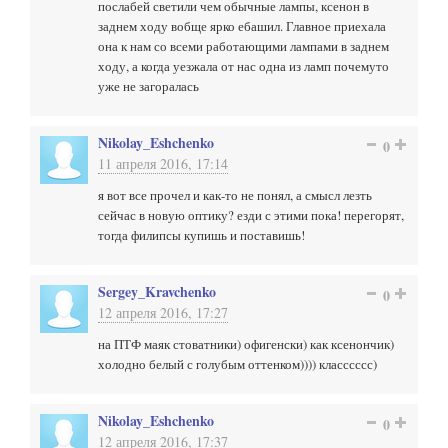
послабей светили чем обычные лампы, ксенон в
заднем ходу вобще ярко ебашил. Главное приехала
она к нам со всеми работающими лампами в заднем
ходу, а когда уезжала от нас одна из ламп почемуто
уже не загоралась
Nikolay_Eshchenko
0
11 апреля 2016, 17:14
я вот все прочел и как-то не понял, а смысл лезть
сейчас в новую оптику? езди с этими пока! перегорят,
тогда филипсы купишь и поставишь!
Sergey_Kravchenko
0
12 апреля 2016, 17:27
на ПТФ маяк стоватники) офигенски) как ксенончик)
холодно белый с голубым оттенком)))) класссссс)
Nikolay_Eshchenko
0
12 апреля 2016, 17:37