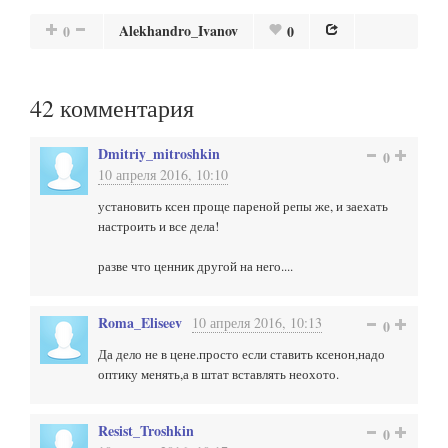
Alekhandro_Ivanov
0
0
42
комментария
Dmitriy_mitroshkin
0
10 апреля 2016, 10:10
установить ксен проще пареной репы же, и заехать
настроить и все дела!
разве что ценник другой на него....
Roma_Eliseev
10 апреля 2016, 10:13
0
Да дело не в цене.просто если ставить ксенон,надо
оптику менять,а в штат вставлять неохото.
Resist_Troshkin
0