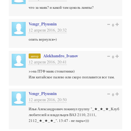
что за маяк? и какой там цоколь лампы?
Vengr_Plyusnin
0
12 апреля 2016, 20:32
опять вернулся=)
Alekhandro_Ivanov
автор
0
12 апреля 2016, 20:41
>>на ПТФ маяк стоватники)
Или китайское палево или скоро поплавится все там.
Vengr_Plyusnin
0
12 апреля 2016, 20:50
Илья Александрович покинул группу "_★_★_★_Клуб
любителей и владельцев ВАЗ 2110, 2111,
2112_★_★_★_". 13:47 - не парь=)))