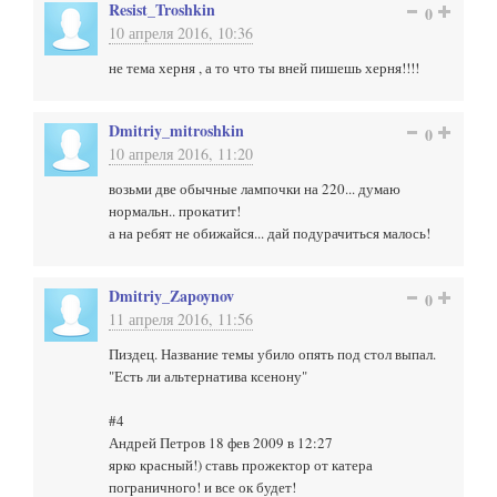
Resist_Troshkin
0
10 апреля 2016, 10:36
не тема херня , а то что ты вней пишешь херня!!!!
Dmitriy_mitroshkin
0
10 апреля 2016, 11:20
возьми две обычные лампочки на 220... думаю
нормальн.. прокатит!
а на ребят не обижайся... дай подурачиться малось!
Dmitriy_Zapoynov
0
11 апреля 2016, 11:56
Пиздец. Название темы убило опять под стол выпал.
"Есть ли альтернатива ксенону"
#4
Андрей Петров 18 фев 2009 в 12:27
ярко красный!) ставь прожектор от катера
пограничного! и все ок будет!